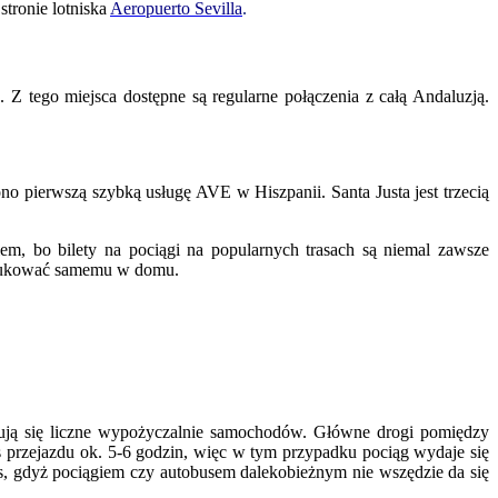
stronie lotniska
Aeropuerto Sevilla
.
Z tego miejsca dostępne są regularne połączenia z całą Andaluzją.
 pierwszą szybką usługę AVE w Hiszpanii. Santa Justa jest trzecią
em, bo bilety na pociągi na popularnych trasach są niemal zawsze
ydrukować samemu w domu.
dują się liczne wypożyczalnie samochodów. Główne drogi pomiędzy
s przejazdu ok. 5-6 godzin, więc w tym przypadku pociąg wydaje się
, gdyż pociągiem czy autobusem dalekobieżnym nie wszędzie da się