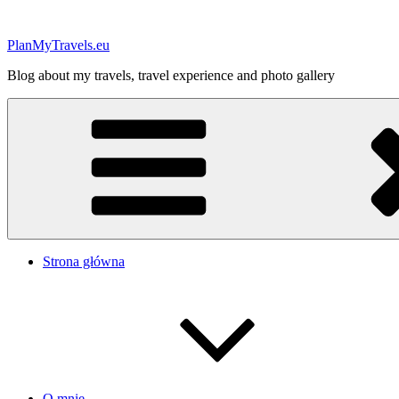
Przejdź
do
PlanMyTravels.eu
treści
Blog about my travels, travel experience and photo gallery
Strona główna
O mnie