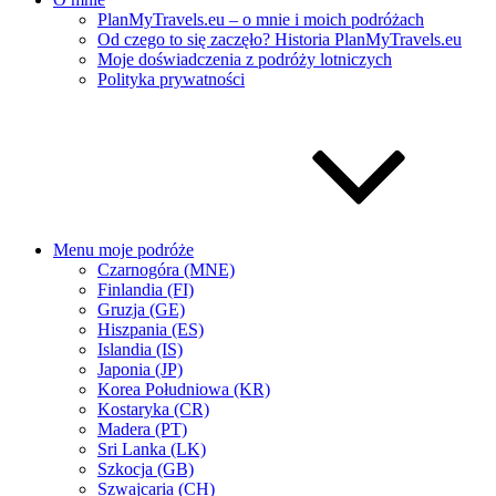
PlanMyTravels.eu – o mnie i moich podróżach
Od czego to się zaczęło? Historia PlanMyTravels.eu
Moje doświadczenia z podróży lotniczych
Polityka prywatności
Menu moje podróże
Czarnogóra (MNE)
Finlandia (FI)
Gruzja (GE)
Hiszpania (ES)
Islandia (IS)
Japonia (JP)
Korea Południowa (KR)
Kostaryka (CR)
Madera (PT)
Sri Lanka (LK)
Szkocja (GB)
Szwajcaria (CH)