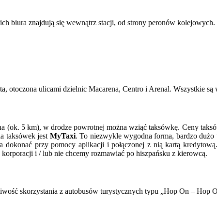
ich biura znajdują się wewnątrz stacji, od strony peronów kolejowych.
ta, otoczona ulicami dzielnic Macarena, Centro i Arenal. Wszystkie są
ana (ok. 5 km), w drodze powrotnej można wziąć taksówkę. Ceny taksó
ia taksówek jest
MyTaxi
. To niezwykle wygodna forma, bardzo dużo t
 dokonać przy pomocy aplikacji i połączonej z nią kartą kredytową.
 korporacji i / lub nie chcemy rozmawiać po hiszpańsku z kierowcą.
iwość skorzystania z autobusów turystycznych typu „Hop On – Hop O