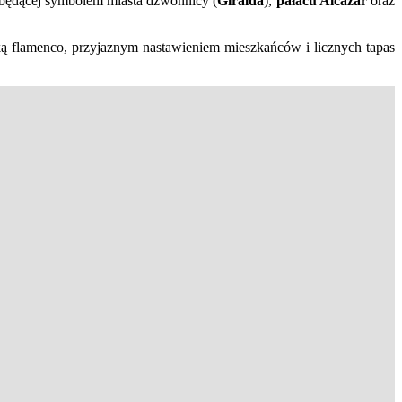
będącej symbolem miasta dzwonnicy (
Giralda
),
pałacu Alcazar
oraz
ką flamenco, przyjaznym nastawieniem mieszkańców i licznych tapas