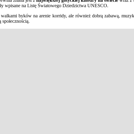
ewilla znana jest z
największej gotyckiej katedry na świecie
wraz z 
stały wpisane na Listę Światowego Dziedzictwa UNESCO.
zy walkami byków na arenie korridy, ale również dobrą zabawą, muzy
ą społecznością.