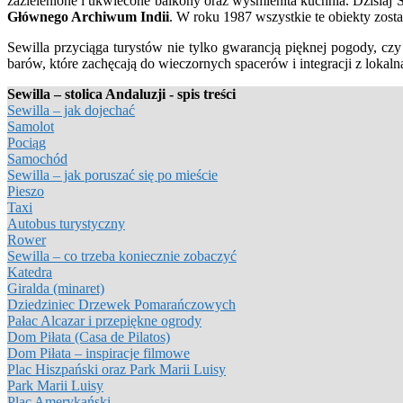
zazielenione i ukwiecone balkony oraz wyśmienita kuchnia. Dzisiaj S
Głównego Archiwum Indii
. W roku 1987 wszystkie te obiekty zo
Sewilla przyciąga turystów nie tylko gwarancją pięknej pogody, c
barów, które zachęcają do wieczornych spacerów i integracji z lokaln
Sewilla – stolica Andaluzji - spis treści
Sewilla – jak dojechać
Samolot
Pociąg
Samochód
Sewilla – jak poruszać się po mieście
Pieszo
Taxi
Autobus turystyczny
Rower
Sewilla – co trzeba koniecznie zobaczyć
Katedra
Giralda (minaret)
Dziedziniec Drzewek Pomarańczowych
Pałac Alcazar i przepiękne ogrody
Dom Piłata (Casa de Pilatos)
Dom Piłata – inspiracje filmowe
Plac Hiszpański oraz Park Marii Luisy
Park Marii Luisy
Plac Amerykański