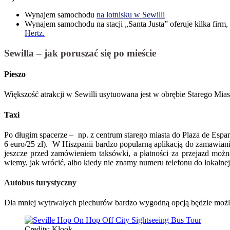
Wynajem samochodu
na lotnisku w Sewilli
Wynajem samochodu na stacji „Santa Justa” oferuje kilka firm, 
Hertz.
Sewilla – jak poruszać się po mieście
Pieszo
Większość atrakcji w Sewilli usytuowana jest w obrębie Starego Mias
Taxi
Po długim spacerze – np. z centrum starego miasta do Plaza de Esp
6 euro/25 zł). W Hiszpanii bardzo popularną aplikacją do zamawian
jeszcze przed zamówieniem taksówki, a płatności za przejazd można
wiemy, jak wrócić, albo kiedy nie znamy numeru telefonu do lokalnej
Autobus turystyczny
Dla mniej wytrwałych piechurów bardzo wygodną opcją będzie możl
Credits: Klook