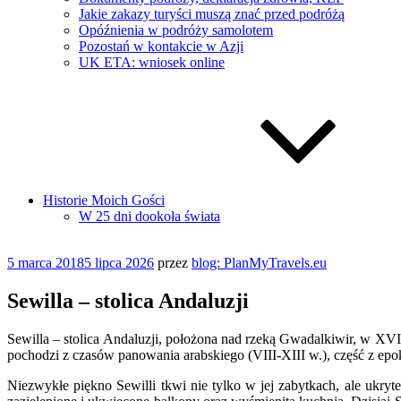
Jakie zakazy turyści muszą znać przed podróżą
Opóźnienia w podróży samolotem
Pozostań w kontakcie w Azji
UK ETA: wniosek online
Historie Moich Gości
W 25 dni dookoła świata
Opublikowane
5 marca 2018
5 lipca 2026
przez
blog: PlanMyTravels.eu
w
Sewilla – stolica Andaluzji
Sewilla – stolica Andaluzji, położona nad rzeką Gwadalkiwir, w XVII
pochodzi z czasów panowania arabskiego (VIII-XIII w.), część z epo
Niezwykłe piękno Sewilli tkwi nie tylko w jej zabytkach, ale ukry