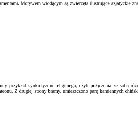
amentami. Motywem wiodącym są zwierzęta ilustrujące azjatyckie zna
ity przykład synkretyzmu religijnego, czyli połączenia ze sobą róż
nteonu. Z drugiej strony bramy, umieszczono parę kamiennych chiń