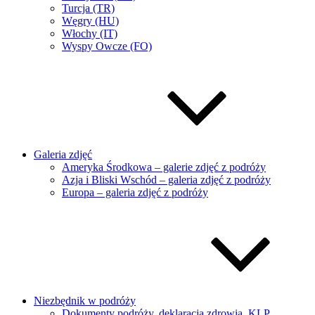
Turcja (TR)
Węgry (HU)
Włochy (IT)
Wyspy Owcze (FO)
Galeria zdjęć
Ameryka Środkowa – galerie zdjęć z podróży
Azja i Bliski Wschód – galeria zdjęć z podróży
Europa – galeria zdjęć z podróży
Niezbędnik w podróży
Dokumenty podróży, deklaracja zdrowia, KLP