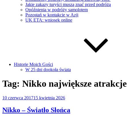
Jakie zakazy turyści muszą znać przed podróżą
Opóźnienia w podróży samolotem
Pozostań w kontakcie w Azji
UK ETA: wniosek online
Historie Moich Gości
W 25 dni dookoła świata
Tag:
Nikko największe atrakcje
Opublikowane
10 czerwca 2017
15 kwietnia 2026
w
Nikko – Światło Słońca