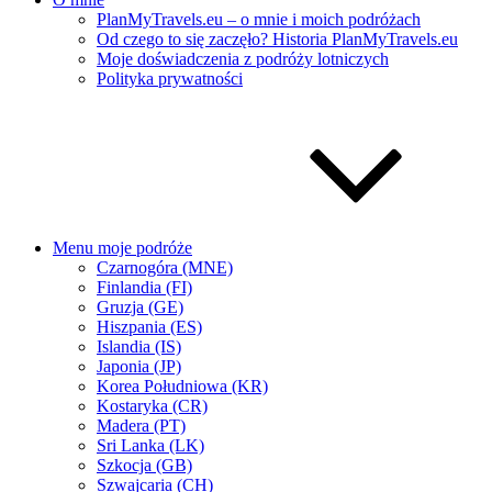
PlanMyTravels.eu – o mnie i moich podróżach
Od czego to się zaczęło? Historia PlanMyTravels.eu
Moje doświadczenia z podróży lotniczych
Polityka prywatności
Menu moje podróże
Czarnogóra (MNE)
Finlandia (FI)
Gruzja (GE)
Hiszpania (ES)
Islandia (IS)
Japonia (JP)
Korea Południowa (KR)
Kostaryka (CR)
Madera (PT)
Sri Lanka (LK)
Szkocja (GB)
Szwajcaria (CH)