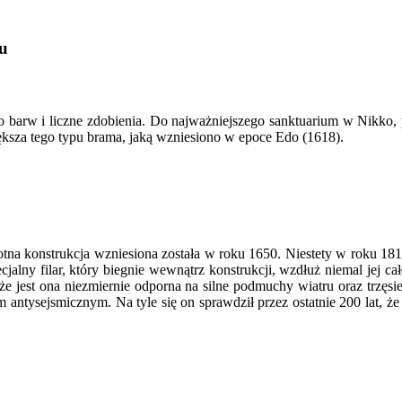
u
barw i liczne zdobienia. Do najważniejszego sanktuarium w Nikko,
iększa tego typu brama, jaką wzniesiono w epoce Edo (1618).
wotna konstrukcja wzniesiona została w roku 1650. Niestety w roku 
jalny filar, który biegnie wewnątrz konstrukcji, wzdłuż niemal jej 
e jest ona niezmiernie odporna na silne podmuchy wiatru oraz trzęsie
em antysejsmicznym. Na tyle się on sprawdził przez ostatnie 200 lat,