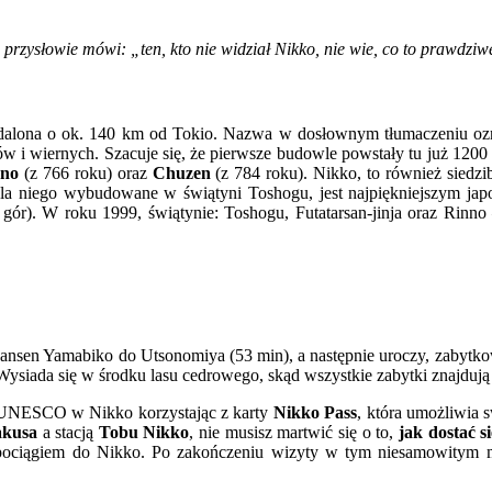
 przysłowie mówi: „ten, kto nie widział Nikko, nie wie, co to prawdziw
dalona o ok. 140 km od Tokio. Nazwa w dosłownym tłumaczeniu ozna
i wiernych. Szacuje się, że pierwsze budowle powstały tu już 1200 l
nno
(z 766 roku) oraz
Chuzen
(z 784 roku). Nikko, to również siedzib
la niego wybudowane w świątyni Toshogu, jest najpiękniejszym ja
ór). W roku 1999, świątynie: Toshogu, Futatarsan-jinja oraz Rinno
nsen Yamabiko do Utsonomiya (53 min), a następnie uroczy, zabytkow
. Wysiada się w środku lasu cedrowego, skąd wszystkie zabytki znajduj
a UNESCO w Nikko korzystając z karty
Nikko Pass
, która umożliwia
akusa
a stacją
Tobu Nikko
, nie musisz martwić się o to,
jak dostać s
ię pociągiem do Nikko. Po zakończeniu wizyty w tym niesamowitym m