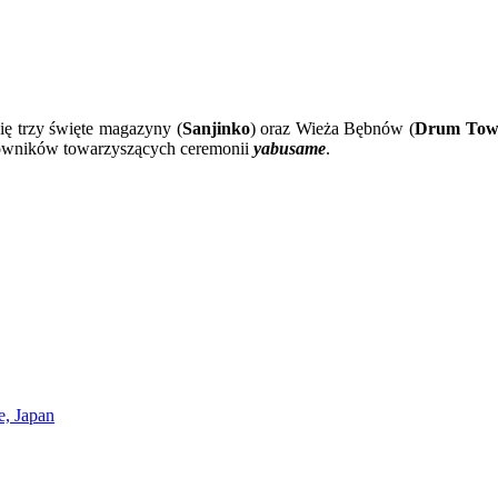
ię trzy święte magazyny (
Sanjinko
) oraz Wieża Bębnów (
Drum Tow
jowników towarzyszących ceremonii
yabusame
.