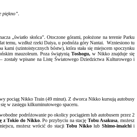
e piękno”.
cza „światło słońca”. Otoczone górami, położone na terenie Parku
at temu, wzdłuż rzeki Daiya, u podnóża góry Nantai. Wzniesiono tu
a kami (szintoistycznych bóstw), która stała się miejscem spoczynku
pońskim mauzoleum. Poza świątynią
Toshogu,
w Nikko znajduje się
 – zostały wpisane na Listę Światowego Dziedzictwa Kulturowego i
y pociąg Nikko Train (49 minut). Z dworca Nikko kursują autobusy
ą się w zasięgu kilkuminutowego spaceru.
 swobodne podróżowanie po okolicy pociągiem lub autobusem przez 2
ię z Tokio do Nikko
. Po przybyciu na stację
Tobu Asakusa
, możesz
iejscu, możesz wrócić do stacji
Tobu Nikko
lub
Shimo-imaichi
i