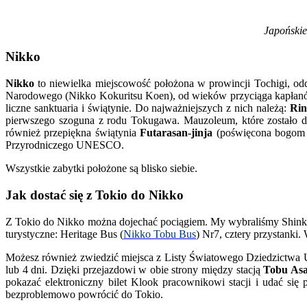
Japońskie
Nikko
Nikko
to niewielka miejscowość położona w prowincji Tochigi, od
Narodowego (Nikko Kokuritsu Koen), od wieków przyciąga kapłanów 
liczne sanktuaria i świątynie. Do najważniejszych z nich należą:
Ri
pierwszego szoguna z rodu Tokugawa. Mauzoleum, które zostało d
również przepiękna świątynia
Futarasan-jinja
(poświęcona bogom g
Przyrodniczego UNESCO.
Wszystkie zabytki położone są blisko siebie.
Jak dostać się z Tokio do Nikko
Z Tokio do Nikko można dojechać pociągiem. My wybraliśmy Shinka
turystyczne: Heritage Bus (
Nikko Tobu Bus
) Nr7, cztery przystanki
Możesz również zwiedzić miejsca z Listy Światowego Dziedzictw
lub 4 dni. Dzięki przejazdowi w obie strony między stacją
Tobu As
pokazać elektroniczny bilet Klook pracownikowi stacji i udać s
bezproblemowo powrócić do Tokio.