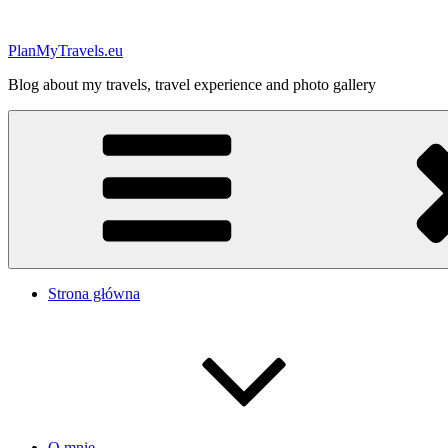
Przejdź
do
PlanMyTravels.eu
treści
Blog about my travels, travel experience and photo gallery
Strona główna
O mnie