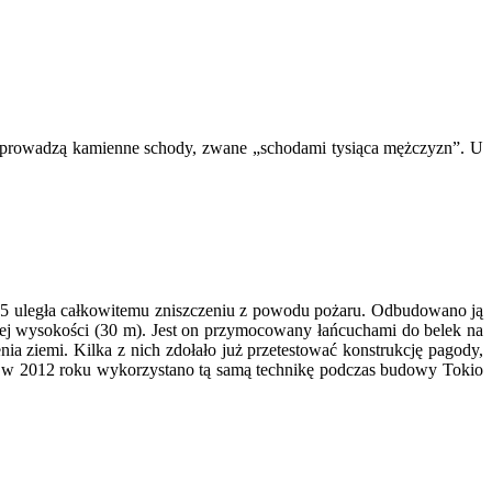
 prowadzą kamienne schody, zwane „schodami tysiąca mężczyzn”. U
1815 uległa całkowitemu zniszczeniu z powodu pożaru. Odbudowano ją
całej wysokości (30 m). Jest on przymocowany łańcuchami do belek na
nia ziemi. Kilka z nich zdołało już przetestować konstrukcję pagody,
 że w 2012 roku wykorzystano tą samą technikę podczas budowy Tokio