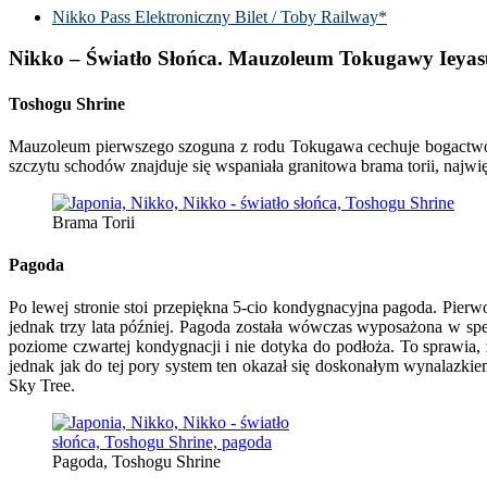
Nikko Pass Elektroniczny Bilet / Toby Railway*
Nikko – Światło Słońca. Mauzoleum Tokugawy Ieyas
Toshogu Shrine
Mauzoleum pierwszego szoguna z rodu Tokugawa cechuje bogactwo 
szczytu schodów znajduje się wspaniała granitowa brama torii, najw
Brama Torii
Pagoda
Po lewej stronie stoi przepiękna 5-cio kondygnacyjna pagoda. Pier
jednak trzy lata później. Pagoda została wówczas wyposażona w spec
poziome czwartej kondygnacji i nie dotyka do podłoża. To sprawia, ż
jednak jak do tej pory system ten okazał się doskonałym wynalazki
Sky Tree.
Pagoda, Toshogu Shrine