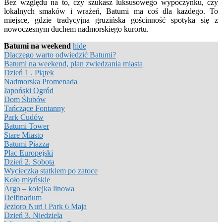
Bez względu na to, czy szukasz luksusowego wypoczynku, czy
lokalnych smaków i wrażeń, Batumi ma coś dla każdego. To
miejsce, gdzie tradycyjna gruzińska gościnność spotyka się z
nowoczesnym duchem nadmorskiego kurortu.
Batumi na weekend
hide
Dlaczego warto odwiedzić Batumi?
Batumi na weekend, plan zwiedzania miasta
Dzień 1 . Piątek
Nadmorska Promenada
Japoński Ogród
Dom Ślubów
Tańczące Fontanny
Park Cudów
Batumi Tower
Stare Miasto
Batumi Piazza
Plac Europejski
Dzień 2. Sobota
Wycieczka statkiem po zatoce
Koło młyńskie
Argo – kolejka linowa
Delfinarium
Jezioro Nuri i Park 6 Maja
Dzień 3. Niedziela