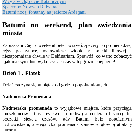
Wizyta w Ogrodzie Botanicznym
Spacer po Nowych Bulwarach
Batumi nocą, fontanny na jeziorze Ardagani
Batumi na weekend, plan zwiedzania
miasta
Zapraszam Cię na weekend pełen wrażeń: spacery po promenadzie,
rejsy po zatoce, malownicze widoki z kolejki linowej i
niezapomniane chwile w Delfinarium. Sprawdź, co warto zobaczyć
i jak maksymalnie wykorzystać czas w tej gruzińskiej perle!
Dzień 1 . Piątek
Dzień zaczyna się w piątek od godzin popołudniowych.
Nadmorska Promenada
Nadmorska promenada
to wyjątkowe miejsce, które przyciąga
mieszkańców i turystów swoją urokliwą atmosferą i historią. Jej
początki sięgają czasów, gdy Batumi było popularnym
uzdrowiskiem, a elegancka promenada stanowiła główną atrakcję
kurortu.