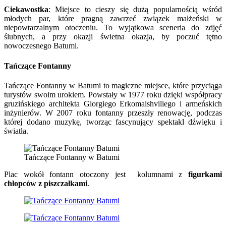
Ciekawostka
: Miejsce to cieszy się dużą popularnością wśród
młodych par, które pragną zawrzeć związek małżeński w
niepowtarzalnym otoczeniu. To wyjątkowa sceneria do zdjęć
ślubnych, a przy okazji świetna okazja, by poczuć tętno
nowoczesnego Batumi.
Tańczące Fontanny
Tańczące Fontanny w Batumi to magiczne miejsce, które przyciąga
turystów swoim urokiem. Powstały w 1977 roku dzięki współpracy
gruzińskiego architekta Giorgiego Erkomaishviliego i armeńskich
inżynierów. W 2007 roku fontanny przeszły renowację, podczas
której dodano muzykę, tworząc fascynujący spektakl dźwięku i
światła.
Tańczące Fontanny w Batumi
Plac wokół fontann otoczony jest kolumnami z
figurkami
chłopców z piszczałkami
.