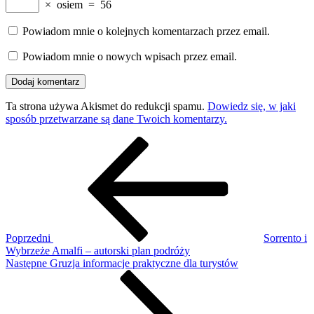
×
osiem
=
56
Powiadom mnie o kolejnych komentarzach przez email.
Powiadom mnie o nowych wpisach przez email.
Ta strona używa Akismet do redukcji spamu.
Dowiedz się, w jaki
sposób przetwarzane są dane Twoich komentarzy.
Nawigacja
Poprzedni
wpis
wpisu
Poprzedni
Sorrento i
Wybrzeże Amalfi – autorski plan podróży
Następny
Następne
Gruzja informacje praktyczne dla turystów
wpis