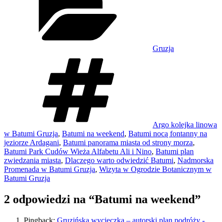
Gruzja
Tagi
Argo kolejka linowa
w Batumi Gruzja
,
Batumi na weekend
,
Batumi nocą fontanny na
jeziorze Ardagani
,
Batumi panorama miasta od strony morza
,
Batumi Park Cudów Wieża Alfabetu Ali i Nino
,
Batumi plan
zwiedzania miasta
,
Dlaczego warto odwiedzić Batumi
,
Nadmorska
Promenada w Batumi Gruzja
,
Wizyta w Ogrodzie Botanicznym w
Batumi Gruzja
2 odpowiedzi na “Batumi na weekend”
Pingback:
Gruzińska wycieczka – autorski plan podróży -