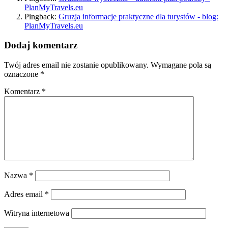
PlanMyTravels.eu
Pingback:
Gruzja informacje praktyczne dla turystów - blog:
PlanMyTravels.eu
Dodaj komentarz
Twój adres email nie zostanie opublikowany.
Wymagane pola są
oznaczone
*
Komentarz
*
Nazwa
*
Adres email
*
Witryna internetowa