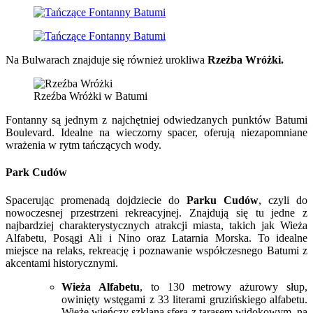
Na Bulwarach znajduje się również urokliwa
Rzeźba Wróżki.
Rzeźba Wróżki w Batumi
Fontanny są jednym z najchętniej odwiedzanych punktów Batumi
Boulevard. Idealne na wieczorny spacer, oferują niezapomniane
wrażenia w rytm tańczących wody.
Park Cudów
Spacerując promenadą dojdziecie do
Parku Cudów
, czyli do
nowoczesnej przestrzeni rekreacyjnej. Znajdują się tu jedne z
najbardziej charakterystycznych atrakcji miasta, takich jak Wieża
Alfabetu, Posągi Ali i Nino oraz Latarnia Morska. To idealne
miejsce na relaks, rekreację i poznawanie współczesnego Batumi z
akcentami historycznymi.
Wieża Alfabetu
, to 130 metrowy ażurowy słup,
owinięty wstęgami z 33 literami gruzińskiego alfabetu.
Wieżę wieńczy szklana sfera z tarasem widokowym, na