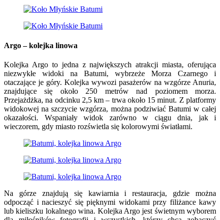
Argo – kolejka linowa
Kolejka Argo to jedna z największych atrakcji miasta, oferująca
niezwykłe widoki na Batumi, wybrzeże Morza Czarnego i
otaczające je góry. Kolejka wywozi pasażerów na wzgórze Anuria,
znajdujące się około 250 metrów nad poziomem morza.
Przejażdżka, na odcinku 2,5 km – trwa około 15 minut. Z platformy
widokowej na szczycie wzgórza, można podziwiać Batumi w całej
okazałości. Wspaniały widok zarówno w ciągu dnia, jak i
wieczorem, gdy miasto rozświetla się kolorowymi światłami.
Na górze znajdują się kawiarnia i restauracja, gdzie można
odpocząć i nacieszyć się pięknymi widokami przy filiżance kawy
lub kieliszku lokalnego wina. Kolejka Argo jest świetnym wyborem
dla miłośników fotografii i wszystkich, którzy chcą zobaczyć