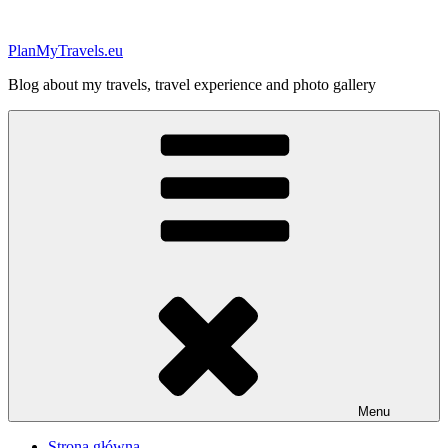
Przejdź
do
PlanMyTravels.eu
treści
Blog about my travels, travel experience and photo gallery
Menu
Strona główna