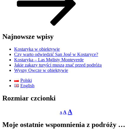
Najnowsze wpisy
Kostaryka w obiektywie
Czy warto odwiedzić San José w Kostaryce?
Kostaryka – Las Mglisty Monteverde
Jakie zakazy turyści muszą znać przed podróżą
Wyspy Owcze w obiektywie
Polski
English
Rozmiar czcionki
Decrease
Reset
Increase
A
A
A
font
font
size.
font
size.
Moje ostatnie wspomnienia z podróży …
size.