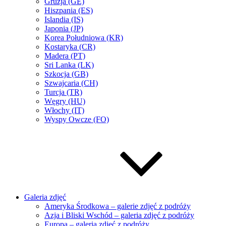
Gruzja (GE)
Hiszpania (ES)
Islandia (IS)
Japonia (JP)
Korea Południowa (KR)
Kostaryka (CR)
Madera (PT)
Sri Lanka (LK)
Szkocja (GB)
Szwajcaria (CH)
Turcja (TR)
Węgry (HU)
Włochy (IT)
Wyspy Owcze (FO)
Galeria zdjęć
Ameryka Środkowa – galerie zdjęć z podróży
Azja i Bliski Wschód – galeria zdjęć z podróży
Europa – galeria zdjęć z podróży