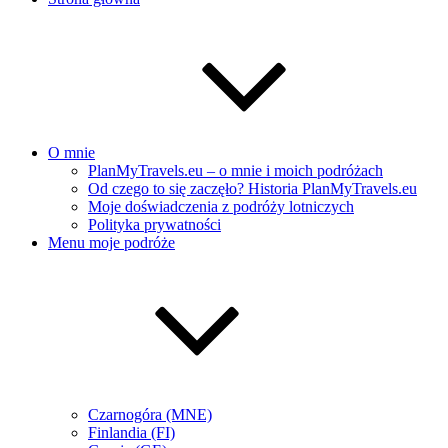
O mnie
PlanMyTravels.eu – o mnie i moich podróżach
Od czego to się zaczęło? Historia PlanMyTravels.eu
Moje doświadczenia z podróży lotniczych
Polityka prywatności
Menu moje podróże
Czarnogóra (MNE)
Finlandia (FI)