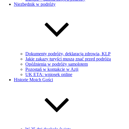
Niezbędnik w podróży
Dokumenty podróży, deklaracja zdrowia, KLP
Jakie zakazy turyści muszą znać przed podróżą
Opóźnienia w podróży samolotem
Pozostań w kontakcie w Azji
UK ETA: wniosek online
Historie Moich Gości