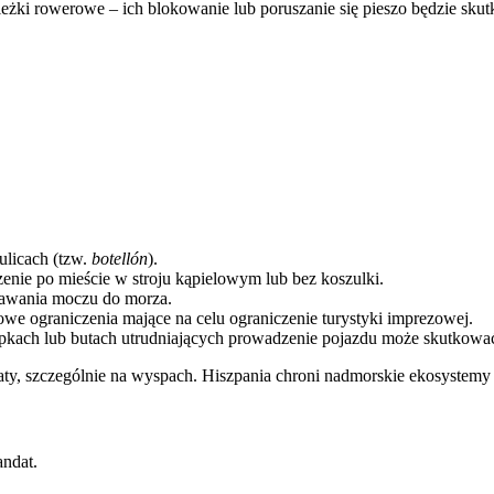
eżki rowerowe – ich blokowanie lub poruszanie się pieszo będzie sku
ulicach (tzw.
botellón
).
enie po mieście w stroju kąpielowym lub bez koszulki.
dawania moczu do morza.
we ograniczenia mające na celu ograniczenie turystyki imprezowej.
pkach lub butach utrudniających prowadzenie pojazdu może skutkow
ty, szczególnie na wyspach. Hiszpania chroni nadmorskie ekosystemy
ndat.