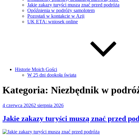
Jakie zakazy turyści muszą znać przed podróżą
Opóźnienia w podróży samolotem
Pozostań w kontakcie w Azji
UK ETA: wniosek online
Historie Moich Gości
W 25 dni dookoła świata
Kategoria:
Niezbędnik w podró
Opublikowane
4 czerwca 2026
2 sierpnia 2026
w
Jakie zakazy turyści muszą znać przed po