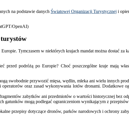
ranych na podstawie danych
Światowej Organizacji Turystycznej
i opie
ChatGPT/OpenAI)
 turystów
Europie. Tymczasem w niektórych krajach mandat można dostać za kąp
eć przed podróżą po Europie? Choć poszczególne kraje mają własn
 mogą swobodnie przywozić mięsa, wędlin, mleka ani wielu innych pr
ji operatorów oraz zasad wykonywania lotów dronami. Dodatkowe ogr
 fragmentów zabytków ani przedmiotów o wartości historycznej bez o
nych gatunków mogą podlegać ograniczeniom wynikającym z przepisó
lokalne przepisy dotyczące dronów, parków narodowych i ochrony zab