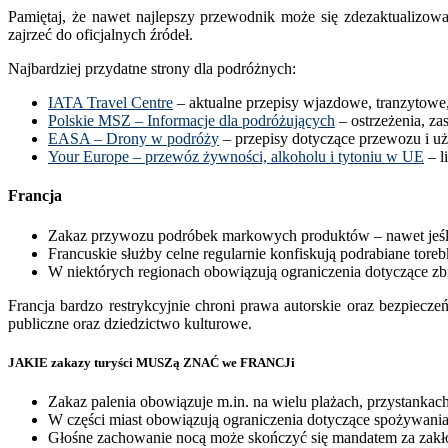
Pamiętaj, że nawet najlepszy przewodnik może się zdezaktualizowa
zajrzeć do oficjalnych źródeł.
Najbardziej przydatne strony dla podróżnych:
IATA Travel Centre
– aktualne przepisy wjazdowe, tranzytowe,
Polskie MSZ – Informacje dla podróżujących
– ostrzeżenia, z
EASA – Drony w podróży
– przepisy dotyczące przewozu i u
Your Europe – przewóz żywności, alkoholu i tytoniu w UE
– l
Francja
Zakaz przywozu podróbek markowych produktów – nawet jeśli 
Francuskie służby celne regularnie konfiskują podrabiane torebk
W niektórych regionach obowiązują ograniczenia dotyczące zbi
Francja bardzo restrykcyjnie chroni prawa autorskie oraz bezpieczeń
publiczne oraz dziedzictwo kulturowe.
JAKIE zakazy turyści MUSZą ZNAĆ we FRANCJi
Zakaz palenia obowiązuje m.in. na wielu plażach, przystankach
W części miast obowiązują ograniczenia dotyczące spożywania
Głośne zachowanie nocą może skończyć się mandatem za zakłó