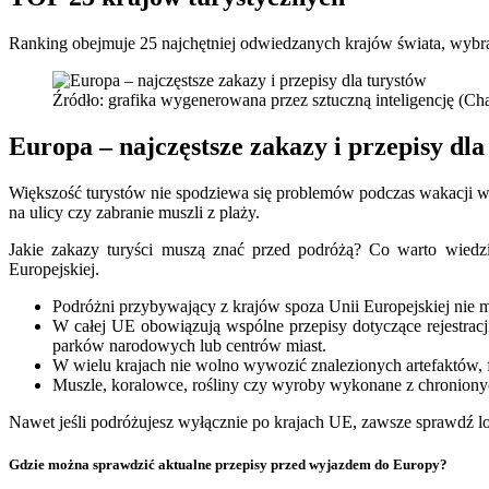
Ranking obejmuje 25 najchętniej odwiedzanych krajów świata, wyb
Źródło: grafika wygenerowana przez sztuczną inteligencję (
Europa – najczęstsze zakazy i przepisy dla
Większość turystów nie spodziewa się problemów podczas wakacji w 
na ulicy czy zabranie muszli z plaży.
Jakie zakazy turyści muszą znać przed podróżą? Co warto wiedzi
Europejskiej.
Podróżni przybywający z krajów spoza Unii Europejskiej nie
W całej UE obowiązują wspólne przepisy dotyczące rejestrac
parków narodowych lub centrów miast.
W wielu krajach nie wolno wywozić znalezionych artefaktów,
Muszle, koralowce, rośliny czy wyroby wykonane z chronio
Nawet jeśli podróżujesz wyłącznie po krajach UE, zawsze sprawdź 
Gdzie można sprawdzić aktualne przepisy przed wyjazdem do Europy?