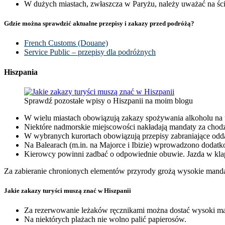
W dużych miastach, zwłaszcza w Paryżu, należy uważać na ści
Gdzie można sprawdzić aktualne przepisy i zakazy przed podróżą?
French Customs (Douane)
Service Public – przepisy dla podróżnych
Hiszpania
Sprawdź pozostałe wpisy o Hiszpanii na moim blogu
W wielu miastach obowiązują zakazy spożywania alkoholu na 
Niektóre nadmorskie miejscowości nakładają mandaty za chodz
W wybranych kurortach obowiązują przepisy zabraniające od
Na Balearach (m.in. na Majorce i Ibizie) wprowadzono dodatko
Kierowcy powinni zadbać o odpowiednie obuwie. Jazda w kla
Za zabieranie chronionych elementów przyrody grożą wysokie manda
Jakie zakazy turyści muszą znać w Hiszpanii
Za rezerwowanie leżaków ręcznikami można dostać wysoki ma
Na niektórych plażach nie wolno palić papierosów.