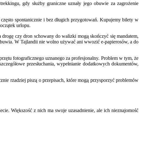
trekkingu, gdy służby graniczne uznały jego obuwie za zagrożenie
często spontanicznie i bez długich przygotowań. Kupujemy bilety w
oczątek urlopu.
na drogę czy dron schowany do walizki mogą skończyć się mandatem,
obuwia. W Tajlandii nie wolno używać ani wwozić e-papierosów, a do
sprzętu fotograficznego uznanego za profesjonalny. Problem w tym, że
to szczegółowe przesłuchania, wypełnianie dodatkowych dokumentów,
znie rzadziej piszą o przepisach, które mogą przysporzyć problemów
ecie. Większość z nich ma swoje uzasadnienie, ale ich nieznajomość