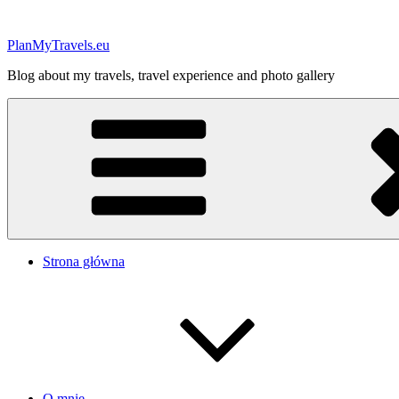
Przejdź
do
PlanMyTravels.eu
treści
Blog about my travels, travel experience and photo gallery
Strona główna
O mnie