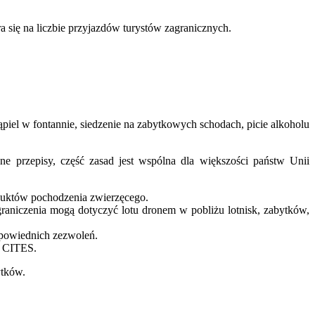
ra się na liczbie przyjazdów turystów zagranicznych.
iel w fontannie, siedzenie na zabytkowych schodach, picie alkoholu
e przepisy, część zasad jest wspólna dla większości państw Unii
oduktów pochodzenia zwierzęcego.
aniczenia mogą dotyczyć lotu dronem w pobliżu lotnisk, zabytków,
dpowiednich zezwoleń.
w CITES.
ytków.