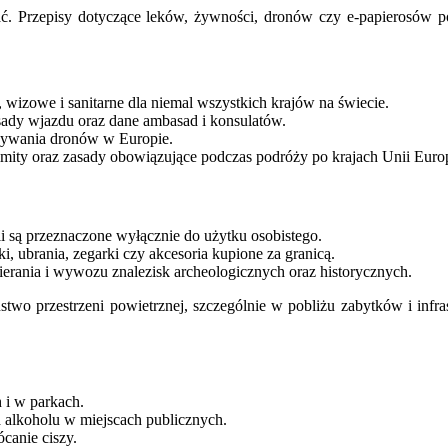
ć. Przepisy dotyczące leków, żywności, dronów czy e-papierosów pot
 wizowe i sanitarne dla niemal wszystkich krajów na świecie.
asady wjazdu oraz dane ambasad i konsulatów.
żywania dronów w Europie.
imity oraz zasady obowiązujące podczas podróży po krajach Unii Europ
są przeznaczone wyłącznie do użytku osobistego.
i, ubrania, zegarki czy akcesoria kupione za granicą.
erania i wywozu znalezisk archeologicznych oraz historycznych.
stwo przestrzeni powietrznej, szczególnie w pobliżu zabytków i infra
 i w parkach.
 alkoholu w miejscach publicznych.
canie ciszy.