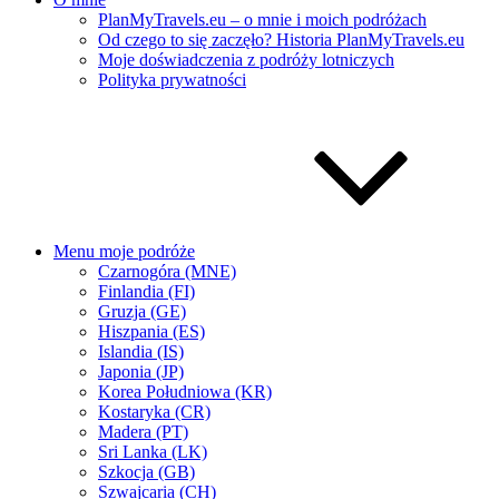
PlanMyTravels.eu – o mnie i moich podróżach
Od czego to się zaczęło? Historia PlanMyTravels.eu
Moje doświadczenia z podróży lotniczych
Polityka prywatności
Menu moje podróże
Czarnogóra (MNE)
Finlandia (FI)
Gruzja (GE)
Hiszpania (ES)
Islandia (IS)
Japonia (JP)
Korea Południowa (KR)
Kostaryka (CR)
Madera (PT)
Sri Lanka (LK)
Szkocja (GB)
Szwajcaria (CH)