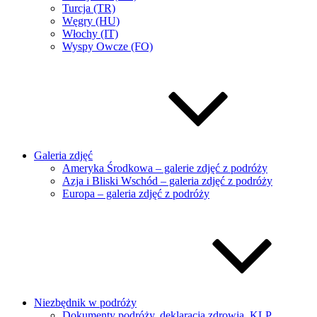
Turcja (TR)
Węgry (HU)
Włochy (IT)
Wyspy Owcze (FO)
Galeria zdjęć
Ameryka Środkowa – galerie zdjęć z podróży
Azja i Bliski Wschód – galeria zdjęć z podróży
Europa – galeria zdjęć z podróży
Niezbędnik w podróży
Dokumenty podróży, deklaracja zdrowia, KLP