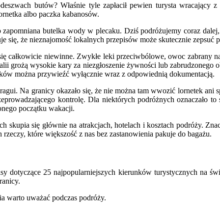
eszwach butów? Właśnie tyle zapłacił pewien turysta wracający z 
ornetka albo paczka kabanosów.
b zapomniana butelka wody w plecaku. Dziś podróżujemy coraz dalej, 
e się, że nieznajomość lokalnych przepisów może skutecznie zepsuć p
 się całkowicie niewinne. Zwykłe leki przeciwbólowe, owoc zabrany 
ralii grożą wysokie kary za niezgłoszenie żywności lub zabrudzonego 
eków można przywieźć wyłącznie wraz z odpowiednią dokumentacją.
ragui. Na granicy okazało się, że nie można tam wwozić lornetek ani 
przeprowadzającego kontrolę. Dla niektórych podróżnych oznaczało 
onego początku wakacji.
skupia się głównie na atrakcjach, hotelach i kosztach podróży. Znac
h rzeczy, które większość z nas bez zastanowienia pakuje do bagażu.
isy dotyczące 25 najpopularniejszych kierunków turystycznych na świ
ranicy.
ia warto uważać podczas podróży.