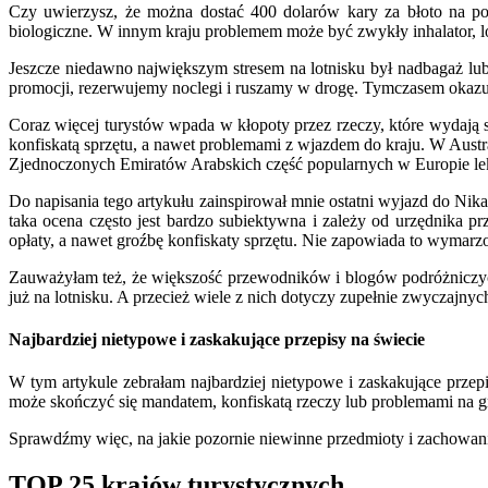
Czy uwierzysz, że można dostać 400 dolarów kary za błoto na pod
biologiczne. W innym kraju problemem może być zwykły inhalator, l
Jeszcze niedawno największym stresem na lotnisku był nadbagaż lu
promocji, rezerwujemy noclegi i ruszamy w drogę. Tymczasem okazuj
Coraz więcej turystów wpada w kłopoty przez rzeczy, które wydają
konfiskatą sprzętu, a nawet problemami z wjazdem do kraju. W Aust
Zjednoczonych Emiratów Arabskich część popularnych w Europie l
Do napisania tego artykułu zainspirował mnie ostatni wyjazd do Nika
taka ocena często jest bardzo subiektywna i zależy od urzędnika 
opłaty, a nawet groźbę konfiskaty sprzętu. Nie zapowiada to wymarz
Zauważyłam też, że większość przewodników i blogów podróżniczych 
już na lotnisku. A przecież wiele z nich dotyczy zupełnie zwyczajnyc
Najbardziej nietypowe i zaskakujące przepisy na świecie
W tym artykule zebrałam najbardziej nietypowe i zaskakujące przep
może skończyć się mandatem, konfiskatą rzeczy lub problemami na g
Sprawdźmy więc, na jakie pozornie niewinne przedmioty i zachowan
TOP 25 krajów turystycznych