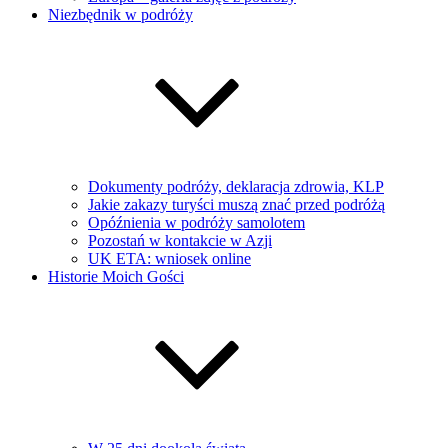
Niezbędnik w podróży
Dokumenty podróży, deklaracja zdrowia, KLP
Jakie zakazy turyści muszą znać przed podróżą
Opóźnienia w podróży samolotem
Pozostań w kontakcie w Azji
UK ETA: wniosek online
Historie Moich Gości