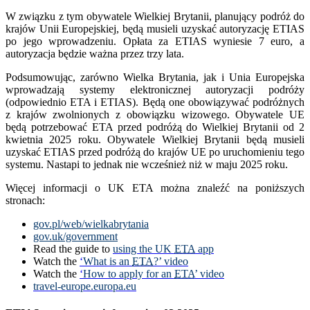
W związku z tym obywatele Wielkiej Brytanii, planujący podróż do
krajów Unii Europejskiej, będą musieli uzyskać autoryzację ETIAS
po jego wprowadzeniu. Opłata za ETIAS wyniesie 7 euro, a
autoryzacja będzie ważna przez trzy lata.
Podsumowując, zarówno Wielka Brytania, jak i Unia Europejska
wprowadzają systemy elektronicznej autoryzacji podróży
(odpowiednio ETA i ETIAS). Będą one obowiązywać podróżnych
z krajów zwolnionych z obowiązku wizowego. Obywatele UE
będą potrzebować ETA przed podróżą do Wielkiej Brytanii od 2
kwietnia 2025 roku. Obywatele Wielkiej Brytanii będą musieli
uzyskać ETIAS przed podróżą do krajów UE po uruchomieniu tego
systemu. Nastapi to jednak nie wcześnież niż w maju 2025 roku.
Więcej informacji o UK ETA można znaleźć na poniższych
stronach:
gov.pl/web/wielkabrytania
gov.uk/government
Read the guide to
using the UK
ETA
app
Watch the
‘
What is an
ETA
?’ video
Watch the
‘
How to apply for an
ETA
’ video
travel-europe.europa.eu