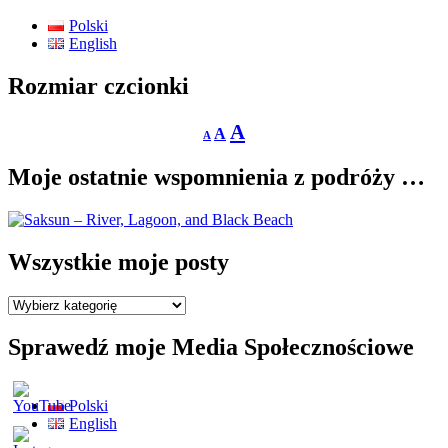
Polski
English
Rozmiar czcionki
Decrease
Reset
Increase
A
A
A
font
font
size.
font
size.
Moje ostatnie wspomnienia z podróży …
size.
Wszystkie moje posty
Wszystkie
moje
posty
Sprawedź moje Media Społecznościowe
Polski
English