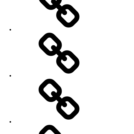
Menu
moje
podróże
Galeria
zdjęć
Niezbędnik
w