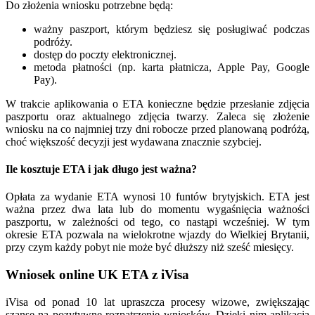
Do złożenia wniosku potrzebne będą:
ważny paszport, którym będziesz się posługiwać podczas
podróży.
dostęp do poczty elektronicznej.
metoda płatności (np. karta płatnicza, Apple Pay, Google
Pay).
W trakcie aplikowania o ETA konieczne będzie przesłanie zdjęcia
paszportu oraz aktualnego zdjęcia twarzy. Zaleca się złożenie
wniosku na co najmniej trzy dni robocze przed planowaną podróżą,
choć większość decyzji jest wydawana znacznie szybciej.
Ile kosztuje ETA i jak długo jest ważna?
Opłata za wydanie ETA wynosi 10 funtów brytyjskich. ETA jest
ważna przez dwa lata lub do momentu wygaśnięcia ważności
paszportu, w zależności od tego, co nastąpi wcześniej. W tym
okresie ETA pozwala na wielokrotne wjazdy do Wielkiej Brytanii,
przy czym każdy pobyt nie może być dłuższy niż sześć miesięcy.
Wniosek online UK ETA z iVisa
iVisa od ponad 10 lat upraszcza procesy wizowe, zwiększając
szanse na pozytywne rozpatrzenie wniosków. Dzięki nim aplikacja