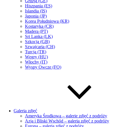
Gruzja (GE)
Hiszpania (ES)
Islandia (IS)
Japonia (JP)
Korea Południowa (KR)
Kostaryka (CR)
Madera (PT)
Sri Lanka (LK)
Szkocja (GB)
Szwajcaria (CH)
Turcja (TR)
Węgry (HU)
Włochy (IT)
Wyspy Owcze (FO)
Galeria zdjęć
Ameryka Środkowa – galerie zdjęć z podróży
Azja i Bliski Wschód – galeria zdjęć z podróży
Europa – galeria zdjęć z podróży