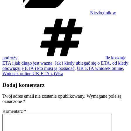
Niezbędnik w
Tagi
podróży
Ile kosztuje
ETA i jak długo jest ważna
,
Jak i kiedy ubiegać się o ETA
,
od kiedy
obowiązuje ETA i kto musi ją posiadać
,
UK ETA wniosek online
,
Wniosek online UK ETA z iVisa
Dodaj komentarz
Twój adres email nie zostanie opublikowany.
Wymagane pola są
oznaczone
*
Komentarz
*