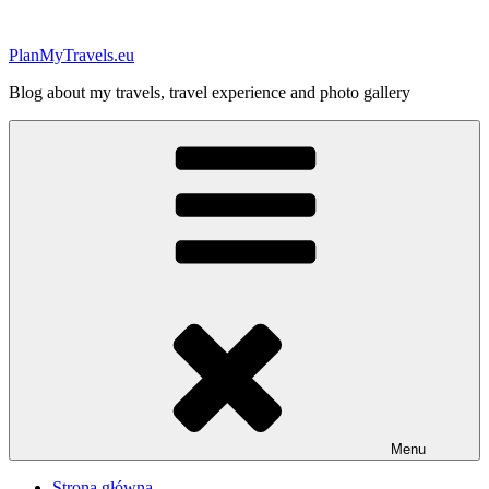
Przejdź
do
PlanMyTravels.eu
treści
Blog about my travels, travel experience and photo gallery
Menu
Strona główna