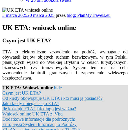
W 25 dni dookoła świata
Opublikowane
3 marca 2025
20 marca 2025
przez
blog: PlanMyTravels.eu
w
UK ETA: wniosek online
Czym jest UK ETA?
ETA to elektroniczne zezwolenie na podróż, wymagane od
obywateli krajów objętych ruchem bezwizowym, w tym Polski,
planujących wjazd do Wielkiej Brytanii w celach turystycznych,
biznesowych czy tranzytowych. System ten ma na celu
wzmocnienie kontroli granicznych i zapewnienie większego
bezpieczeństwa.
UK ETA: Wniosek online
hide
Czym jest UK ETA?
Od kiedy obowiązuje UK ETA i kto musi ją posiadać?
Jak i kiedy ubiegać się o ETA?
Ile kosztuje ETA i jak długo jest ważna?
Wniosek online UK ETA z iVisa
Dodatkowe informacje dla podróżnych:
Europejski System Informacji o Podróży
ETIAS – najnowsze informacje z 03.2025