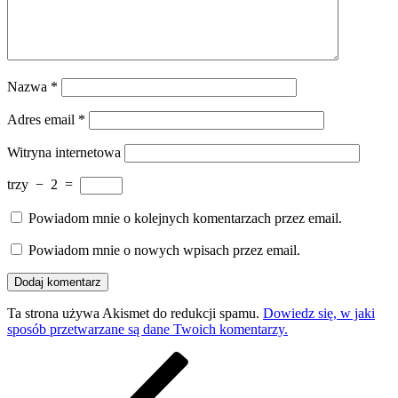
Nazwa
*
Adres email
*
Witryna internetowa
trzy
−
2
=
Powiadom mnie o kolejnych komentarzach przez email.
Powiadom mnie o nowych wpisach przez email.
Ta strona używa Akismet do redukcji spamu.
Dowiedz się, w jaki
sposób przetwarzane są dane Twoich komentarzy.
Nawigacja
Poprzedni
wpis
wpisu