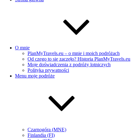
O mnie
PlanMyTravels.eu – o mnie i moich podróżach
Od czego to się zaczęło? Historia PlanMyTravels.eu
Moje doświadczenia z podróży lotniczych
Polityka prywatności
Menu moje podróże
Czarnogóra (MNE)
Finlandia (FI)