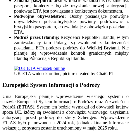
Zmiana paszportu:
Jeśli w trakcie ważności ETA zmienisz
paszport, konieczne będzie uzyskanie nowej autoryzacji,
ponieważ ETA jest powiązana z konkretnym dokumentem.
Podwójne obywatelstwo:
Osoby posiadające podwójne
obywatelstwo polsko-brytyjskie powinny podróżować z
brytyjskim paszportem, co zwalnia je z obowiązku posiadania
ETA.
Podróż przez Irlandię:
Rezydenci Republiki Irlandii, w tym
zamieszkujący tam Polacy, są zwolnieni z konieczności
posiadania ETA podczas podróży do Wielkiej Brytanii. Nie
planuje się wprowadzenia kontroli granicznych między
Irlandią Północną a Republiką Irlandii.
UK ETA wniosek online, picture created by ChatGPT
Europejski System Informacji o Podróży
Unia Europejska planuje wprowadzenie własnego systemu o
nazwie Europejski System Informacji o Podróży oraz Zezwoleń na
Podróż (
ETIAS
). System ten będzie wymagał od obywateli krajów
spoza UE, którzy są zwolnieni z obowiązku wizowego, uzyskania
autoryzacji przed podróżą do strefy Schengen. Wprowadzenie
ETIAS było planowane na 2024 rok, jednak aktualne informacje
wskazują, że system zostanie uruchomiony w maju 2025 roku.