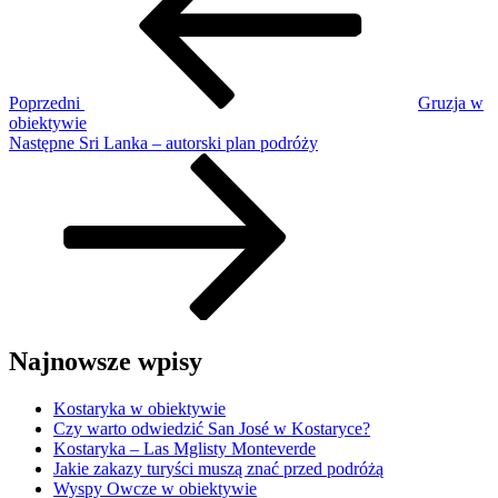
Poprzedni
Gruzja w
obiektywie
Następny
Następne
Sri Lanka – autorski plan podróży
wpis
Najnowsze wpisy
Kostaryka w obiektywie
Czy warto odwiedzić San José w Kostaryce?
Kostaryka – Las Mglisty Monteverde
Jakie zakazy turyści muszą znać przed podróżą
Wyspy Owcze w obiektywie