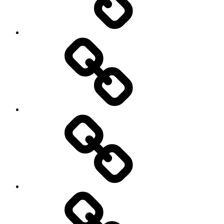
O
mnie
Menu
moje
podróże
Galeria
zdjęć