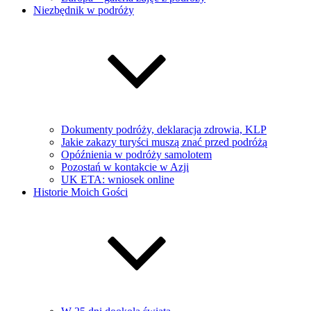
Niezbędnik w podróży
Dokumenty podróży, deklaracja zdrowia, KLP
Jakie zakazy turyści muszą znać przed podróżą
Opóźnienia w podróży samolotem
Pozostań w kontakcie w Azji
UK ETA: wniosek online
Historie Moich Gości