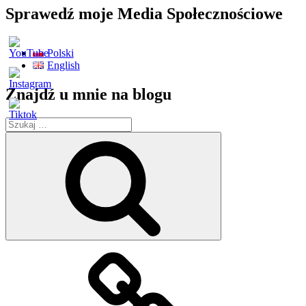
posty
Sprawedź moje Media Społecznościowe
Polski
English
Znajdź u mnie na blogu
Szukaj:
Szukaj
Strona
główna