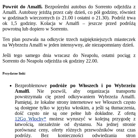
Powrót do Amalfi.
Bezpośredni autobus do Sorrento odjeżdża z
Amalfi. Autobusy jeżdżą przez cały dzień, co pół godziny, również
w godzinach wieczornych (o 21.00 i ostatni o 21.30). Podróż trwa
ok 1,5 godziny. Kolacja w Amalfi – jeszcze przed podróżą
powrotną lub dopiero w Sorrento.
Ten plan pozwala na odkrycie trzech najpiękniejszych miasteczek
na Wybrzeżu Amalfi w jeden intensywny, ale niezapomniany dzień.
Jeśli tego samego dnia wracasz do Neapolu, ostatni pociąg z
Sorrento do Neapolu odjeżdża ok godziny 22.00.
Przydatne linki
Bezproblemow
e
podróże po Włoszech i po Wybrzeżu
Amalfi
.
Nie pozwól, aby organizacja transportu
powstrzymała cię przed odkrywaniem Wybrzeża Amalfi.
Pamiętaj, że lokalne strony internetowe we Włoszech często
są dostępne tylko w języku włoskim, a jeśli są tłumaczenia,
dość często nie są one pełne lub dokładne. Z ofertą
12Go_Włochy*
możesz wyruszyć w kolejną przygodę z
łatwością, niezależnie od dystansu. Na jednej stronie
porównasz ceny, oferty różnych przewoźników oraz czas
podróży. Bez konieczności odwiedzania stron