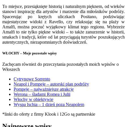
To miejsce, przesiąknięte historią i naturalnym pięknem, od wieków
stanowi inspirację dla artystów i marzenie dla miłośników podróży.
Spacerując po krętych uliczkach Positano, podziwiając
majestatyczne widoki z Ravello, czy relaksując się na plaży w
Amalfi, można poczuć wyjątkowy klimat tego regionu. Wybrzeże
Amalfi to nie tylko piękne widoki – to także zanurzenie w historii,
smakach i tradycji, które od lat przyciągają turystów poszukujących
autentycznych, niezapomnianych doświadczeń.
WŁOCHY – Moje pozostałe wpisy
Zachęcam również do przeczytania pozostałych moich wpisów o
Włoszech
Cytrynowe Sorrento
Neapol i Pompeje – autorski plan podróży
Pompeje – najważniejsze atrakcje
Werona – śladami Romea i Julii
Włochy w obiektywie
Wyspa Ischia – 1 dzień poza Neapolem
*linki do oferty z firmy Klook i 12Go są partnerskie
Najnowsze wpisy