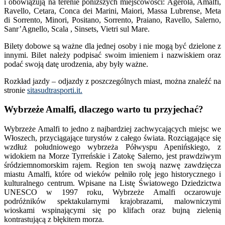
i obowiązują na terenie poniższych miejscowości: Agerola, Amalfi,
Ravello, Cetara, Conca dei Marini, Maiori, Massa Lubrense, Meta
di Sorrento, Minori, Positano, Sorrento, Praiano, Ravello, Salerno,
Sanr’Agnello, Scala , Sinsets, Vietri sul Mare.
Bilety dobowe są ważne dla jednej osoby i nie mogą być dzielone z
innymi. Bilet należy podpisać swoim imieniem i nazwiskiem oraz
podać swoją datę urodzenia, aby były ważne.
Rozkład jazdy – odjazdy z poszczególnych miast, można znaleźć na
stronie
sitasudtrasporti.it.
Wybrzeże Amalfi, dlaczego warto tu przyjechać?
Wybrzeże Amalfi to jedno z najbardziej zachwycających miejsc we
Włoszech, przyciągające turystów z całego świata. Rozciągające się
wzdłuż południowego wybrzeża Półwyspu Apenińskiego, z
widokiem na Morze Tyrreńskie i Zatokę Salerno, jest prawdziwym
śródziemnomorskim rajem. Region ten swoją nazwę zawdzięcza
miastu Amalfi, które od wieków pełniło rolę jego historycznego i
kulturalnego centrum. Wpisane na Listę Światowego Dziedzictwa
UNESCO w 1997 roku, Wybrzeże Amalfi oczarowuje
podróżników spektakularnymi krajobrazami, malowniczymi
wioskami wspinającymi się po klifach oraz bujną zielenią
kontrastującą z błękitem morza.