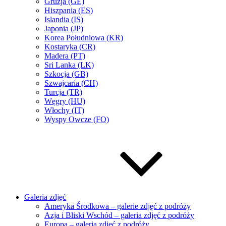
Gruzja (GE)
Hiszpania (ES)
Islandia (IS)
Japonia (JP)
Korea Południowa (KR)
Kostaryka (CR)
Madera (PT)
Sri Lanka (LK)
Szkocja (GB)
Szwajcaria (CH)
Turcja (TR)
Węgry (HU)
Włochy (IT)
Wyspy Owcze (FO)
Galeria zdjęć
Ameryka Środkowa – galerie zdjęć z podróży
Azja i Bliski Wschód – galeria zdjęć z podróży
Europa – galeria zdjęć z podróży