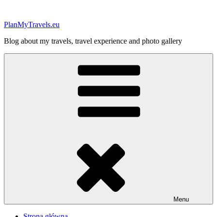
Przejdź
do
PlanMyTravels.eu
treści
Blog about my travels, travel experience and photo gallery
Menu
Strona główna