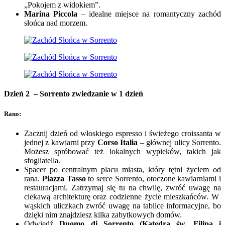
„Pokojem z widokiem”.
Marina Piccola
– idealne miejsce na romantyczny zachód
słońca nad morzem.
Dzień 2 – Sorrento zwiedzanie w 1 dzień
Rano:
Zacznij dzień od włoskiego espresso i świeżego croissanta w
jednej z kawiarni przy
Corso Italia
– głównej ulicy Sorrento.
Możesz spróbować też lokalnych wypieków, takich jak
sfogliatella.
Spacer po centralnym placu miasta, który tętni życiem od
rana.
Piazza Tasso
to serce Sorrento, otoczone kawiarniami i
restauracjami. Zatrzymaj się tu na chwilę, zwróć uwagę na
ciekawą architekturę oraz codzienne życie mieszkańców. W
wąskich uliczkach zwróć uwagę na tablice informacyjne, bo
dzięki nim znajdziesz kilka zabytkowych domów.
Odwiedź
Duomo di Sorrento (Katedra św. Filipa i