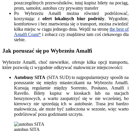
poszczególnych przewoźników, tutaj kupisz bilety na pociąg,
prom, samolot, autobus czy prywatny transfer
Po Wybrzeżu Amalfi można również podróżować,
korzystając z
ofert lokalnych biur podróży
. Wygodnie,
komfortowo i bez martwienia się o transport, można zwiedzić
kilka miejsc w ciągu jednego dnia. Wejdź na stronę
the best of
Amalfi Coast*
i zobacz czy znajdziesz tam coś ciekawego dla
siebie.
Jak poruszać się po Wybrzeżu Amalfi
Wybrzeże Amalfi, choć niewielkie, oferuje kilka opcji transportu,
które pozwolą ci wygodnie odkrywać malownicze miejscowości:
Autobusy SITA
(SITA SUD) to najpopularniejszy sposób na
poruszanie się między miasteczkami na Wybrzeżu Amalfi.
Kursują regularnie między Sorrento, Positano, Amalfi i
Ravello. Bilety kupisz w kioskach lub na stacjach
benzynowych, a warto zaopatrzyć się w nie wcześniej, bo
kierowcy nie sprzedają ich w autobusie. Trasa jest bardzo
malownicza, ale może być zatłoczona w sezonie, więc warto
podróżować poza godzinami szczytu.
autobus SITA