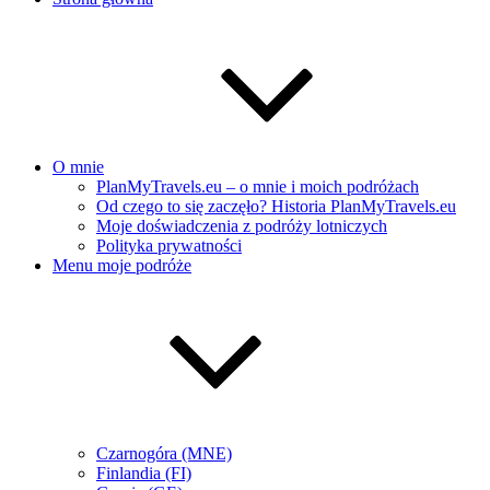
O mnie
PlanMyTravels.eu – o mnie i moich podróżach
Od czego to się zaczęło? Historia PlanMyTravels.eu
Moje doświadczenia z podróży lotniczych
Polityka prywatności
Menu moje podróże
Czarnogóra (MNE)
Finlandia (FI)