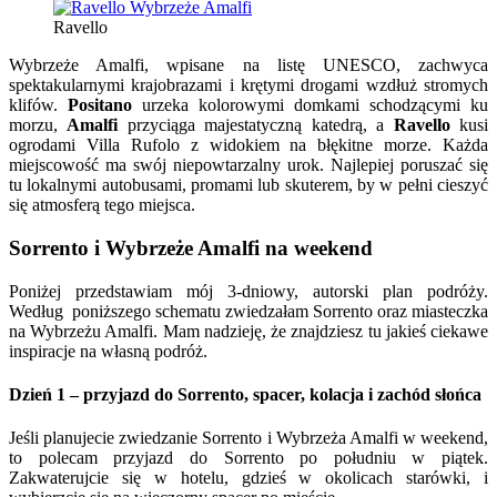
Ravello
Wybrzeże Amalfi, wpisane na listę UNESCO, zachwyca
spektakularnymi krajobrazami i krętymi drogami wzdłuż stromych
klifów.
Positano
urzeka kolorowymi domkami schodzącymi ku
morzu,
Amalfi
przyciąga majestatyczną katedrą, a
Ravello
kusi
ogrodami Villa Rufolo z widokiem na błękitne morze. Każda
miejscowość ma swój niepowtarzalny urok. Najlepiej poruszać się
tu lokalnymi autobusami, promami lub skuterem, by w pełni cieszyć
się atmosferą tego miejsca.
Sorrento i Wybrzeże Amalfi na weekend
Poniżej przedstawiam mój 3-dniowy, autorski plan podróży.
Według poniższego schematu zwiedzałam Sorrento oraz miasteczka
na Wybrzeżu Amalfi. Mam nadzieję, że znajdziesz tu jakieś ciekawe
inspiracje na własną podróż.
Dzień 1 – przyjazd do Sorrento, spacer, kolacja i zachód słońca
Jeśli planujecie zwiedzanie Sorrento i Wybrzeża Amalfi w weekend,
to polecam przyjazd do Sorrento po południu w piątek.
Zakwaterujcie się w hotelu, gdzieś w okolicach starówki, i