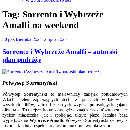
W 25 dni dookoła świata
Tag:
Sorrento i Wybrzeże
Amalfi na weekend
Opublikowane
30 października 2024
12 lipca 2025
w
Sorrento i Wybrzeże Amalfi – autorski
plan podróży
Półwysep Sorrentyński
Półwysep Sorrentyński to malowniczy zakątek południowych
Włoch, pełen zapierających dech w piersiach widoków —
wysokich klifów, zatok i zielonych wzgórz porośniętych gajami
oliwnymi. To miejsce kontrastów, gdzie znajdziesz zarówno tętniące
życiem miasteczka, jak i spokojne, ukryte plaże. Idealna baza
wypadowa na
Wybrzeże Amalfi,
Półwysep Sorrentyński zachwyca
historią, kuchnią i spektakularnymi punktami widokowymi.