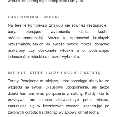
warunki do pełnej regeneracji ciała i umysłu.
GASTRONOMIA I WIDOKI
Na terenie kompleksu znajdują się również restauracje i
bary, oferujące wyśmienite dania kuchni
śródziemnomorskiej. Można tu spróbować lokalnych
przysmaków, takich jak świeże owoce morza, domowe
makarony czy doskonałe włoskie wino, podziwiając
jednocześnie widoki na morze i wybrzeże.
MIEJSCE, KTÓRE ŁĄCZY LUKSUS Z NATURĄ
Termy Posejdona to miejsce, które przyciąga nie tylko ze
względu na swoje luksusowe udogodnienia, ale także
dzięki harmonijnemu połączeniu z naturą. Każdy, kto tu
przybywa, ma szansę doświadczyć pełni relaksu,
zanurzając się w leczniczych wodach, spacerując po
zielonych ogrodach i chłonąc wyjątkowy klimat Ischii.