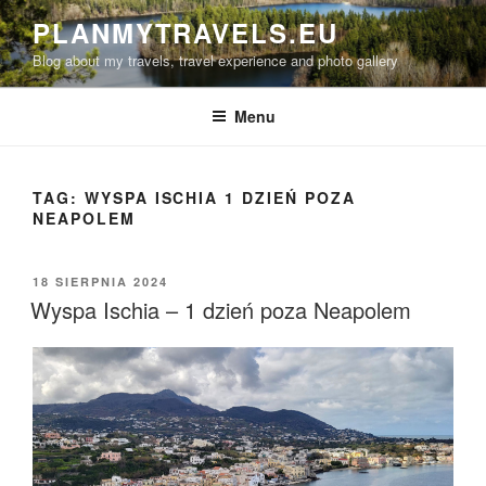
Przejdź
PLANMYTRAVELS.EU
do
Blog about my travels, travel experience and photo gallery
treści
Menu
TAG:
WYSPA ISCHIA 1 DZIEŃ POZA
NEAPOLEM
OPUBLIKOWANE
18 SIERPNIA 2024
W
Wyspa Ischia – 1 dzień poza Neapolem