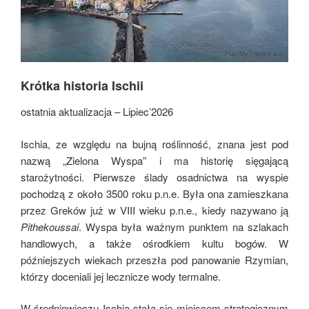
Krótka historia Ischii
ostatnia aktualizacja – Lipiec’2026
Ischia, ze względu na bujną roślinność, znana jest pod
nazwą „Zielona Wyspa” i ma historię sięgającą
starożytności. Pierwsze ślady osadnictwa na wyspie
pochodzą z około 3500 roku p.n.e. Była ona zamieszkana
przez Greków już w VIII wieku p.n.e., kiedy nazywano ją
Pithekoussai
. Wyspa była ważnym punktem na szlakach
handlowych, a także ośrodkiem kultu bogów. W
późniejszych wiekach przeszła pod panowanie Rzymian,
którzy doceniali jej lecznicze wody termalne.
W średniowieczu Ischia stała się miejscem strategicznym