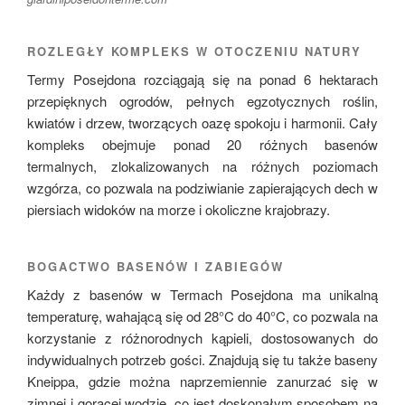
ROZLEGŁY KOMPLEKS W OTOCZENIU NATURY
Termy Posejdona rozciągają się na ponad 6 hektarach
przepięknych ogrodów, pełnych egzotycznych roślin,
kwiatów i drzew, tworzących oazę spokoju i harmonii. Cały
kompleks obejmuje ponad 20 różnych basenów
termalnych, zlokalizowanych na różnych poziomach
wzgórza, co pozwala na podziwianie zapierających dech w
piersiach widoków na morze i okoliczne krajobrazy.
BOGACTWO BASENÓW I ZABIEGÓW
Każdy z basenów w Termach Posejdona ma unikalną
temperaturę, wahającą się od 28°C do 40°C, co pozwala na
korzystanie z różnorodnych kąpieli, dostosowanych do
indywidualnych potrzeb gości. Znajdują się tu także baseny
Kneippa, gdzie można naprzemiennie zanurzać się w
zimnej i gorącej wodzie, co jest doskonałym sposobem na