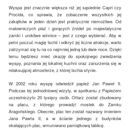
Wyspa jest znacznie większa niż jej sąsiednie Capri czy
Procida, co sprawia, że zobaczenie wszystkich jej
zakątków w jeden dzień jest praktycznie niemożliwe. Od
malowniczych plaż i gorących źródeł po majestatyczne
zamki i urokliwe winnice – jest z czego wybierać. Aby w
pełni poczuć magię Ischii i odkryć jej liczne atrakcje, warto
zatrzymać się tu na co najmniej jedną lub dwie noce. Dzięki
temu będziesz mieć okazję do spokojnego zwiedzenia
wyspy, poznania jej lokalnej kuchni oraz zanurzenia się w
relaksującej atmosferze, z której Ischia słynie.
W 2002 roku wyspę odwiedził papież Jan Paweł II.
Podczas tej jednodniowej wizyty, w spotkaniu z Papieżem
uczestniczyło 20 tysięcy osób. Ołtarz został zbudowany
na placu, z którego prowadzi mostek do Zamku
Aragońskiego. Obecnie, plac ten został nazwany imieniem
Jana Pawła II, a w ścianie jednego z budynków
okalających plac, wmurowano pamiątkową tablicę.