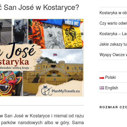
ć San José w Kostaryce?
Kostaryka w ob
Czy warto odwi
Kostaryka – La
Jakie zakazy t
Wyspy Owcze w
Polski
English
ROZMIAR CZC
w San José w Kostaryce i niemal od razu
o parków narodowych albo w góry. Sama