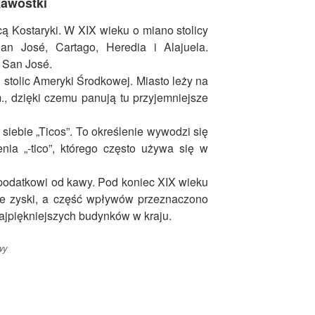
kawostki
cą Kostaryki. W XIX wieku o miano stolicy
San José, Cartago, Heredia i Alajuela.
 San José.
 stolic Ameryki Środkowej. Miasto leży na
, dzięki czemu panują tu przyjemniejsze
siebie „Ticos”. To określenie wywodzi się
nia „-tico”, którego często używa się w
podatkowi od kawy. Pod koniec XIX wieku
ne zyski, a część wpływów przeznaczono
ajpiękniejszych budynków w kraju.