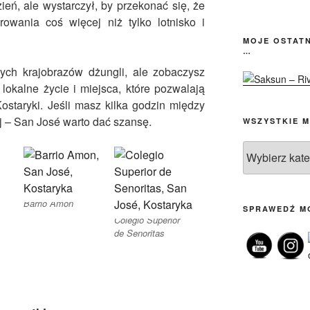
ień, ale wystarczył, by przekonać się, że
rowania coś więcej niż tylko lotnisko i
MOJE OSTATN
…
nych krajobrazów dżungli, ale zobaczysz
 lokalne życie i miejsca, które pozwalają
ostaryki. Jeśli masz kilka godzin między
ój – San José warto dać szansę.
WSZYSTKIE M
Wszystkie
moje
posty
Barrio Amon
SPRAWEDŹ M
Colegio Superior
de Senoritas