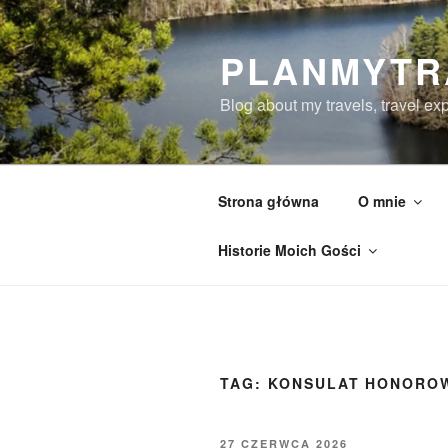
Przejdź
do
PLANMYTR
treści
Blog about my travels, travel ex
Strona główna
O mnie
Historie Moich Gości
TAG:
KONSULAT HONOROW
OPUBLIKOWANE
27 CZERWCA 2026