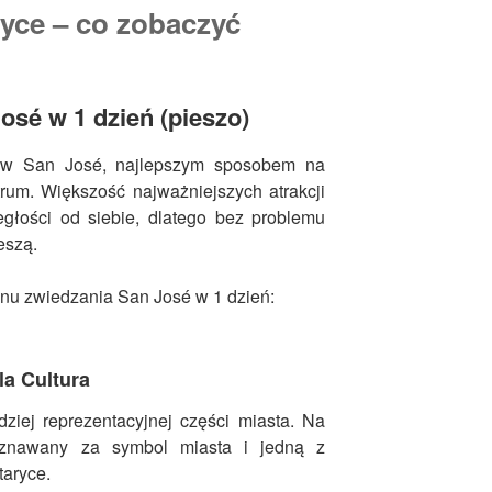
yce – co zobaczyć
osé w 1 dzień (pieszo)
ń w San José, najlepszym sposobem na
rum. Większość najważniejszych atrakcji
egłości od siebie, dlatego bez problemu
eszą.
anu zwiedzania San José w 1 dzień:
la Cultura
ziej reprezentacyjnej części miasta. Na
uznawany za symbol miasta i jedną z
taryce.