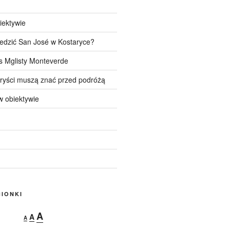
iektywie
edzić San José w Kostaryce?
s Mglisty Monteverde
uryści muszą znać przed podróżą
 obiektywie
IONKI
Decrease
Reset
Increase
A
A
A
font
font
size.