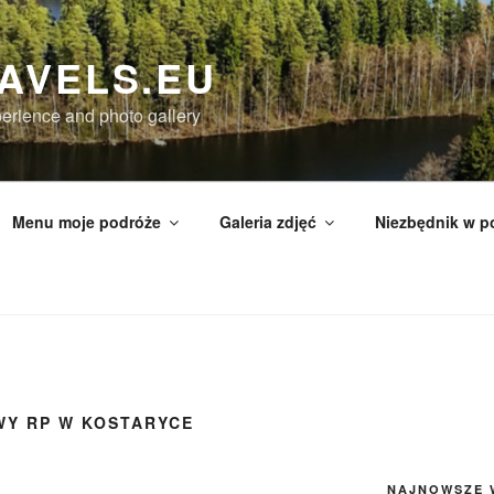
AVELS.EU
perience and photo gallery
Menu moje podróże
Galeria zdjęć
Niezbędnik w p
Y RP W KOSTARYCE
NAJNOWSZE 