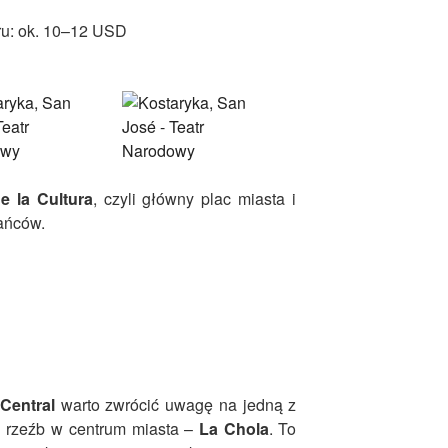
tru: ok. 10–12 USD
e la Cultura
, czyli główny plac miasta i
ańców.
Central
warto zwrócić uwagę na jedną z
ch rzeźb w centrum miasta –
La Chola
. To