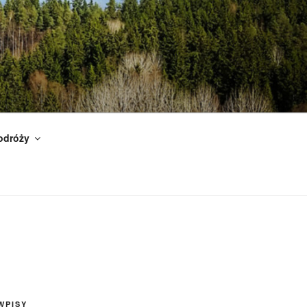
odróży
WPISY