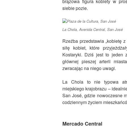
brązowa figura kobiety w pros
siebie pozie.
La Chola, Avenida Central, San José
Rzeźba przedstawia „kobietę z 
siłę kobiet, które przyjeżd
Kostaryki. Dziś jest to jeden
głównej pieszej arterii mias
zwracając na niego uwagi.
La Chola to nie typowa atra
miejskiego krajobrazu – idealni
San José, gdzie nowoczesne mi
codziennym życiem mieszkańcó
Mercado Central