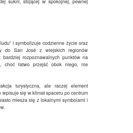
tej sukni, stojącej w spokojnej, pewnej
ludu” i symbolizuje codzienne życie oraz
żały do San José z wiejskich regionów
 z bardziej rozpoznawalnych punktów na
ta, choć łatwo przejść obok niego, nie
kcja turystyczna, ale raczej element
e wpisuje się w klimat spaceru po centrum
asto miesza się z lokalnymi symbolami i
w.