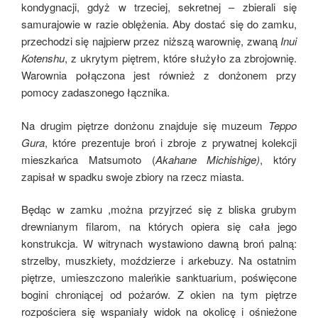
kondygnacji, gdyż w trzeciej, sekretnej – zbierali się
samurajowie w razie oblężenia. Aby dostać się do zamku,
przechodzi się najpierw przez niższą warownię, zwaną
Inui
Kotenshu
, z ukrytym piętrem, które służyło za zbrojownię.
Warownia połączona jest również z donżonem przy
pomocy zadaszonego łącznika.
Na drugim piętrze donżonu znajduje się muzeum
Teppo
Gura
, które prezentuje broń i zbroje z prywatnej kolekcji
mieszkańca Matsumoto (
Akahane Michishige)
, który
zapisał w spadku swoje zbiory na rzecz miasta.
Będąc w zamku ,można przyjrzeć się z bliska grubym
drewnianym filarom, na których opiera się cała jego
konstrukcja. W witrynach wystawiono dawną broń palną:
strzelby, muszkiety, moździerze i arkebuzy. Na ostatnim
piętrze, umieszczono maleńkie sanktuarium, poświęcone
bogini chroniącej od pożarów. Z okien na tym piętrze
rozpościera się wspaniały widok na okolicę i ośnieżone