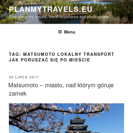
Przejdź
PLANMYTRAVELS.EU
do
Blog about my travels, travel experience and photo gallery
treści
Menu
TAG:
MATSUMOTO LOKALNY TRANSPORT
JAK PORUSZAĆ SIĘ PO MIEŚCIE
OPUBLIKOWANE
30 LIPCA 2017
W
Matsumoto – miasto, nad którym góruje
zamek