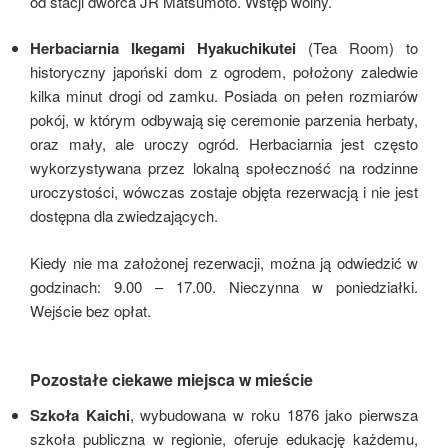
od stacji dworca JR Matsumoto. Wstęp wolny.
Herbaciarnia
Ikegami Hyakuchikutei
(Tea Room) to
historyczny japoński dom z ogrodem, położony zaledwie
kilka minut drogi od zamku. Posiada on pełen rozmiarów
pokój, w którym odbywają się ceremonie parzenia herbaty,
oraz mały, ale uroczy ogród. Herbaciarnia jest często
wykorzystywana przez lokalną społeczność na rodzinne
uroczystości, wówczas zostaje objęta rezerwacją i nie jest
dostępna dla zwiedzających.
Kiedy nie ma założonej rezerwacji, można ją odwiedzić w
godzinach: 9.00 – 17.00. Nieczynna w poniedziałki.
Wejście bez opłat.
Pozostałe ciekawe miejsca w mieście
Szkoła Kaichi
, wybudowana w roku 1876 jako pierwsza
szkoła publiczna w regionie, oferuje edukację każdemu,