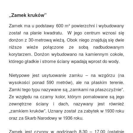
„Zamek kruków”
Zamek ma u podstawy 600 m² powierzchni i wybudowany
został na planie kwadratu. W jego centrum wznosi się
donżon z 30-metrową wieżą. Obok niego znajdują się dwie
niższe wieże połączone ze sobą nadbudowanym
korytarzem. Donżon wybudowano na kamiennym cokole,
którego gładkie i strome ściany wpadają wprost do wody.
Nietypowe jest usytuowanie zamku – na wzgórzu (na
wysokości ponad 590 metrów), ale na płaskim terenie.
Zamki tego typu nazywane są „zamkami na płaszczyźnie”.
Ze względu na czarny kolor, którym pomalowane są jego
zewnętrzne ściany i dach, nazywany jest również
„zamkiem kruków”. Uznany został za zabytek w 1930 roku
oraz za Skarb Narodowy w 1936 roku.
Zamek jest czynny w godzinach 8.30 – 17.00 (ostatnie