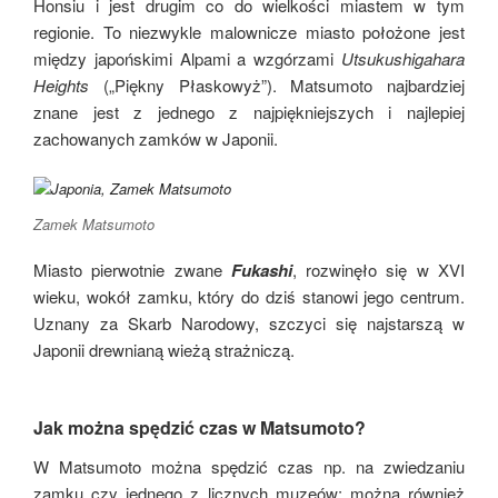
Honsiu i jest drugim co do wielkości miastem w tym
regionie. To niezwykle malownicze miasto położone jest
między japońskimi Alpami a wzgórzami
Utsukushigahara
Heights
(„Piękny Płaskowyż”). Matsumoto najbardziej
znane jest z jednego z najpiękniejszych i najlepiej
zachowanych zamków w Japonii.
Zamek Matsumoto
Miasto pierwotnie zwane
Fukashi
, rozwinęło się w XVI
wieku, wokół zamku, który do dziś stanowi jego centrum.
Uznany za Skarb Narodowy, szczyci się najstarszą w
Japonii drewnianą wieżą strażniczą.
Jak można spędzić czas w Matsumoto?
W Matsumoto można spędzić czas np. na zwiedzaniu
zamku czy jednego z licznych muzeów; można również