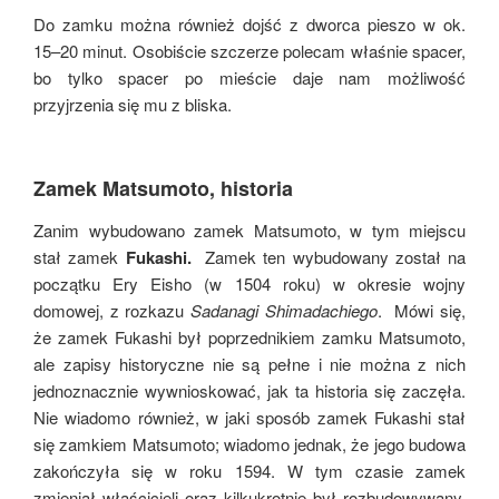
Do zamku można również dojść z dworca pieszo w ok.
15–20 minut. Osobiście szczerze polecam właśnie spacer,
bo tylko spacer po mieście daje nam możliwość
przyjrzenia się mu z bliska.
Zamek Matsumoto, historia
Zanim wybudowano zamek Matsumoto, w tym miejscu
stał zamek
Fukashi.
Zamek ten wybudowany został na
początku Ery Eisho (w 1504 roku) w okresie wojny
domowej, z rozkazu
Sadanagi Shimadachiego
. Mówi się,
że zamek Fukashi był poprzednikiem zamku Matsumoto,
ale zapisy historyczne nie są pełne i nie można z nich
jednoznacznie wywnioskować, jak ta historia się zaczęła.
Nie wiadomo również, w jaki sposób zamek Fukashi stał
się zamkiem Matsumoto; wiadomo jednak, że jego budowa
zakończyła się w roku 1594. W tym czasie zamek
zmieniał właścicieli oraz kilkukrotnie był rozbudowywany,