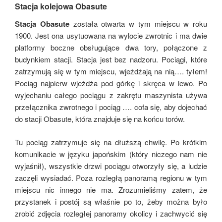
Stacja kolejowa Obasute
Stacja Obasute
została otwarta w tym miejscu w roku
1900. Jest ona usytuowana na wylocie zwrotnic i ma dwie
platformy boczne obsługujące dwa tory, połączone z
budynkiem stacji. Stacja jest bez nadzoru. Pociągi, które
zatrzymują się w tym miejscu, wjeżdżają na nią…. tyłem!
Pociąg najpierw wjeżdża pod górkę i skręca w lewo. Po
wyjechaniu całego pociągu z zakrętu maszynista używa
przełącznika zwrotnego i pociąg …. cofa się, aby dojechać
do stacji Obasute, która znajduje się na końcu torów.
Tu pociąg zatrzymuje się na dłuższą chwilę. Po krótkim
komunikacie w języku japońskim (który niczego nam nie
wyjaśnił), wszystkie drzwi pociągu otworzyły się, a ludzie
zaczęli wysiadać. Poza rozległą panoramą regionu w tym
miejscu nic innego nie ma. Zrozumieliśmy zatem, że
przystanek i postój są właśnie po to, żeby można było
zrobić zdjęcia rozległej panoramy okolicy i zachwycić się