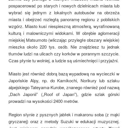
pospacerować po starych i nowych dzielnicach miasta lub
wybrać się jednym z lokalnych autobusów na obrzeża
miasta i obejrzeć rozległą panoramę regionu z pobliskich
wzgórz. Miasto kusi niespieszną atmosferą, wyrafinowaną
kulturą i malowniczymi widokami. W obrębie aglomeracji
miejskiej Matsumoto (wliczając przyległe obszary wiejskie)
mieszka około 220 tys. osób. Nie znajdziesz tu jednak
tłumów ludzi na ulicach czy korków w porannym szczycie.
Czas płynie tu wolniej, a ludzie są uśmiechnięci i przyjaźni.
Miasto jest również dobrą bazą wypadową na wycieczki w
Japońskie Alpy, np. do Kamikochi, Norikury lub szlaku
alpejskiego Tateyama-Kurobe, znanego również pod nazwą
„Dach Japonii” („Roof of Japan”), gdzie szlak górski
prowadzi na wysokości 2400 metrów.
Region słynie z pysznych jabłek i makaronu soba (z mąki
gryczanej) oraz z metody Suzuki w edukacji muzycznej.