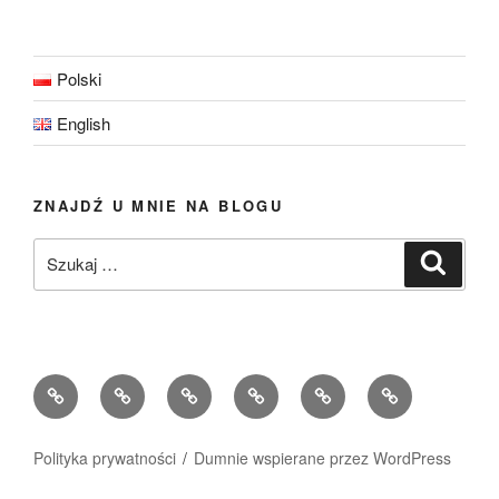
Polski
English
ZNAJDŹ U MNIE NA BLOGU
Szukaj:
Szukaj
Strona
O
Menu
Galeria
Niezbędnik
Historie
główna
mnie
moje
zdjęć
w
Moich
podróże
podróży
Gości
Polityka prywatności
Dumnie wspierane przez WordPress