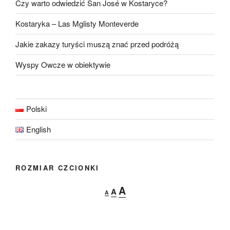
Czy warto odwiedzić San José w Kostaryce?
Kostaryka – Las Mglisty Monteverde
Jakie zakazy turyści muszą znać przed podróżą
Wyspy Owcze w obiektywie
Polski
English
ROZMIAR CZCIONKI
Decrease
Reset
Increase
A
A
A
font
font
font
size.
size.
size.