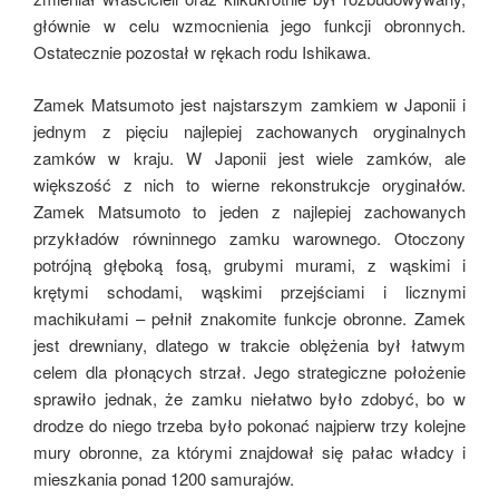
głównie w celu wzmocnienia jego funkcji obronnych.
Ostatecznie pozostał w rękach rodu Ishikawa.
Zamek Matsumoto jest najstarszym zamkiem w Japonii i
jednym z pięciu najlepiej zachowanych oryginalnych
zamków w kraju. W Japonii jest wiele zamków, ale
większość z nich to wierne rekonstrukcje oryginałów.
Zamek Matsumoto to jeden z najlepiej zachowanych
przykładów równinnego zamku warownego. Otoczony
potrójną głęboką fosą, grubymi murami, z wąskimi i
krętymi schodami, wąskimi przejściami i licznymi
machikułami – pełnił znakomite funkcje obronne. Zamek
jest drewniany, dlatego w trakcie oblężenia był łatwym
celem dla płonących strzał. Jego strategiczne położenie
sprawiło jednak, że zamku niełatwo było zdobyć, bo w
drodze do niego trzeba było pokonać najpierw trzy kolejne
mury obronne, za którymi znajdował się pałac władcy i
mieszkania ponad 1200 samurajów.