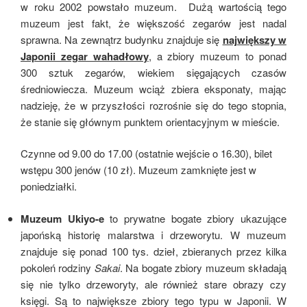
w roku 2002 powstało muzeum. Dużą wartością tego
muzeum jest fakt, że większość zegarów jest nadal
sprawna. Na zewnątrz budynku znajduje się
największy w
Japonii zegar wahadłowy
, a zbiory muzeum to ponad
300 sztuk zegarów, wiekiem sięgających czasów
średniowiecza. Muzeum wciąż zbiera eksponaty, mając
nadzieję, że w przyszłości rozrośnie się do tego stopnia,
że stanie się głównym punktem orientacyjnym w mieście.
Czynne od 9.00 do 17.00 (ostatnie wejście o 16.30), bilet
wstępu 300 jenów (10 zł). Muzeum zamknięte jest w
poniedziałki.
Muzeum Ukiyo-e
to prywatne bogate zbiory ukazujące
japońską historię malarstwa i drzeworytu. W muzeum
znajduje się ponad 100 tys. dzieł, zbieranych przez kilka
pokoleń rodziny
Sakai
. Na bogate zbiory muzeum składają
się nie tylko drzeworyty, ale również stare obrazy czy
księgi. Są to największe zbiory tego typu w Japonii. W