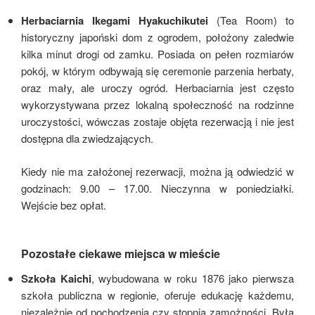
Herbaciarnia
Ikegami Hyakuchikutei
(Tea Room) to
historyczny japoński dom z ogrodem, położony zaledwie
kilka minut drogi od zamku. Posiada on pełen rozmiarów
pokój, w którym odbywają się ceremonie parzenia herbaty,
oraz mały, ale uroczy ogród. Herbaciarnia jest często
wykorzystywana przez lokalną społeczność na rodzinne
uroczystości, wówczas zostaje objęta rezerwacją i nie jest
dostępna dla zwiedzających.
Kiedy nie ma założonej rezerwacji, można ją odwiedzić w
godzinach: 9.00 – 17.00. Nieczynna w poniedziałki.
Wejście bez opłat.
Pozostałe ciekawe miejsca w mieście
Szkoła Kaichi
, wybudowana w roku 1876 jako pierwsza
szkoła publiczna w regionie, oferuje edukację każdemu,
niezależnie od pochodzenia czy stopnia zamożności. Była