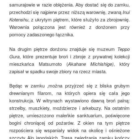
samurajowie w razie oblężenia. Aby dostać się do zamku,
przechodzi się najpierw przez niższą warownię, zwaną
Inui
Kotenshu
, z ukrytym piętrem, które służyło za zbrojownię.
Warownia połączona jest również z donżonem przy
pomocy zadaszonego łącznika.
Na drugim piętrze donżonu znajduje się muzeum
Teppo
Gura
, które prezentuje broń i zbroje z prywatnej kolekcji
mieszkańca Matsumoto (
Akahane Michishige)
, który
zapisał w spadku swoje zbiory na rzecz miasta.
Będąc w zamku ,można przyjrzeć się z bliska grubym
drewnianym filarom, na których opiera się cała jego
konstrukcja. W witrynach wystawiono dawną broń palną:
strzelby, muszkiety, moździerze i arkebuzy. Na ostatnim
piętrze, umieszczono maleńkie sanktuarium, poświęcone
bogini chroniącej od pożarów. Z okien na tym piętrze
rozpościera się wspaniały widok na okolicę i ośnieżone
szczyty Alp japońskich. Trasa zwiedzania zamku kończy