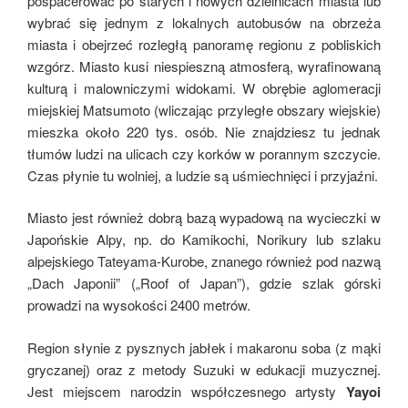
pospacerować po starych i nowych dzielnicach miasta lub
wybrać się jednym z lokalnych autobusów na obrzeża
miasta i obejrzeć rozległą panoramę regionu z pobliskich
wzgórz. Miasto kusi niespieszną atmosferą, wyrafinowaną
kulturą i malowniczymi widokami. W obrębie aglomeracji
miejskiej Matsumoto (wliczając przyległe obszary wiejskie)
mieszka około 220 tys. osób. Nie znajdziesz tu jednak
tłumów ludzi na ulicach czy korków w porannym szczycie.
Czas płynie tu wolniej, a ludzie są uśmiechnięci i przyjaźni.
Miasto jest również dobrą bazą wypadową na wycieczki w
Japońskie Alpy, np. do Kamikochi, Norikury lub szlaku
alpejskiego Tateyama-Kurobe, znanego również pod nazwą
„Dach Japonii” („Roof of Japan”), gdzie szlak górski
prowadzi na wysokości 2400 metrów.
Region słynie z pysznych jabłek i makaronu soba (z mąki
gryczanej) oraz z metody Suzuki w edukacji muzycznej.
Jest miejscem narodzin współczesnego artysty
Yayoi