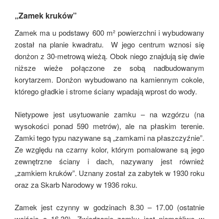
„Zamek kruków”
Zamek ma u podstawy 600 m² powierzchni i wybudowany
został na planie kwadratu. W jego centrum wznosi się
donżon z 30-metrową wieżą. Obok niego znajdują się dwie
niższe wieże połączone ze sobą nadbudowanym
korytarzem. Donżon wybudowano na kamiennym cokole,
którego gładkie i strome ściany wpadają wprost do wody.
Nietypowe jest usytuowanie zamku – na wzgórzu (na
wysokości ponad 590 metrów), ale na płaskim terenie.
Zamki tego typu nazywane są „zamkami na płaszczyźnie”.
Ze względu na czarny kolor, którym pomalowane są jego
zewnętrzne ściany i dach, nazywany jest również
„zamkiem kruków”. Uznany został za zabytek w 1930 roku
oraz za Skarb Narodowy w 1936 roku.
Zamek jest czynny w godzinach 8.30 – 17.00 (ostatnie
wejście o 16.30). Zwiedzanie zamku jest niemożliwe w