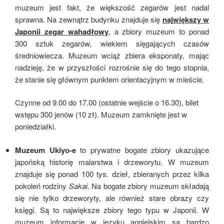
muzeum jest fakt, że większość zegarów jest nadal
sprawna. Na zewnątrz budynku znajduje się
największy w
Japonii zegar wahadłowy
, a zbiory muzeum to ponad
300 sztuk zegarów, wiekiem sięgających czasów
średniowiecza. Muzeum wciąż zbiera eksponaty, mając
nadzieję, że w przyszłości rozrośnie się do tego stopnia,
że stanie się głównym punktem orientacyjnym w mieście.
Czynne od 9.00 do 17.00 (ostatnie wejście o 16.30), bilet
wstępu 300 jenów (10 zł). Muzeum zamknięte jest w
poniedziałki.
Muzeum Ukiyo-e
to prywatne bogate zbiory ukazujące
japońską historię malarstwa i drzeworytu. W muzeum
znajduje się ponad 100 tys. dzieł, zbieranych przez kilka
pokoleń rodziny
Sakai
. Na bogate zbiory muzeum składają
się nie tylko drzeworyty, ale również stare obrazy czy
księgi. Są to największe zbiory tego typu w Japonii. W
muzeum informacje w języku angielskim są bardzo