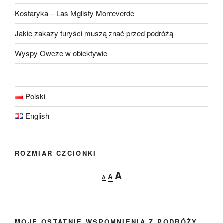
Kostaryka – Las Mglisty Monteverde
Jakie zakazy turyści muszą znać przed podróżą
Wyspy Owcze w obiektywie
Polski
English
ROZMIAR CZCIONKI
Decrease
Reset
Increase
A
A
A
font
font
font
size.
size.
size.
MOJE OSTATNIE WSPOMNIENIA Z PODRÓŻY