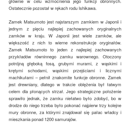
głównie w celu wzmocnienia jego funkcji obronnych.
Ostatecznie pozostał w rękach rodu Ishikawa.
Zamek Matsumoto jest najstarszym zamkiem w Japonii i
jednym z pięciu najlepiej zachowanych oryginalnych
zamków w kraju. W Japonii jest wiele zamków, ale
większość z nich to wierne rekonstrukcje oryginałów.
Zamek Matsumoto to jeden z najlepiej zachowanych
przykładów równinnego zamku warownego. Otoczony
potrójną głęboką fosą, grubymi murami, z wąskimi i
krętymi schodami, wąskimi przejściami i licznymi
machikułami – pełnił znakomite funkcje obronne. Zamek
jest drewniany, dlatego w trakcie oblężenia był łatwym
celem dla płonących strzał. Jego strategiczne położenie
sprawiło jednak, że zamku niełatwo było zdobyć, bo w
drodze do niego trzeba było pokonać najpierw trzy kolejne
mury obronne, za którymi znajdował się pałac władcy i
mieszkania ponad 1200 samurajów.