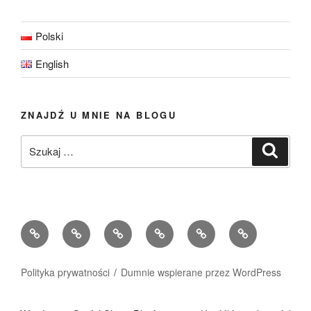
Polski
English
ZNAJDŹ U MNIE NA BLOGU
Szukaj:
Szukaj
Strona
O
Menu
Galeria
Niezbędnik
Historie
główna
mnie
moje
zdjęć
w
Moich
podróże
podróży
Gości
Polityka prywatności
Dumnie wspierane przez WordPress