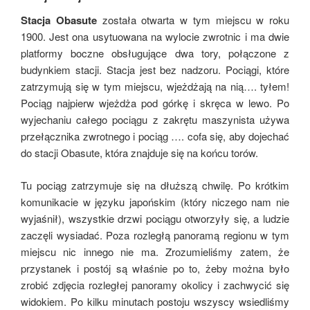
Stacja Obasute
została otwarta w tym miejscu w roku
1900. Jest ona usytuowana na wylocie zwrotnic i ma dwie
platformy boczne obsługujące dwa tory, połączone z
budynkiem stacji. Stacja jest bez nadzoru. Pociągi, które
zatrzymują się w tym miejscu, wjeżdżają na nią…. tyłem!
Pociąg najpierw wjeżdża pod górkę i skręca w lewo. Po
wyjechaniu całego pociągu z zakrętu maszynista używa
przełącznika zwrotnego i pociąg …. cofa się, aby dojechać
do stacji Obasute, która znajduje się na końcu torów.
Tu pociąg zatrzymuje się na dłuższą chwilę. Po krótkim
komunikacie w języku japońskim (który niczego nam nie
wyjaśnił), wszystkie drzwi pociągu otworzyły się, a ludzie
zaczęli wysiadać. Poza rozległą panoramą regionu w tym
miejscu nic innego nie ma. Zrozumieliśmy zatem, że
przystanek i postój są właśnie po to, żeby można było
zrobić zdjęcia rozległej panoramy okolicy i zachwycić się
widokiem. Po kilku minutach postoju wszyscy wsiedliśmy