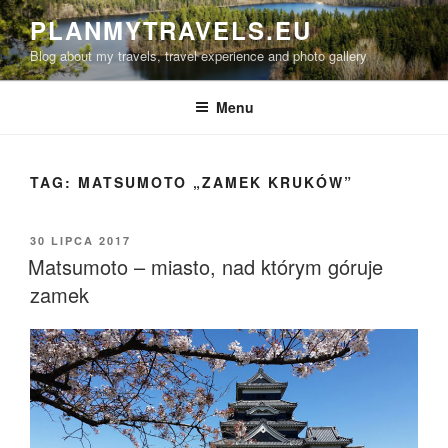
Przejdź
PLANMYTRAVELS.EU
do
Blog about my travels, travel experience and photo gallery
treści
Menu
TAG:
MATSUMOTO „ZAMEK KRUKÓW”
OPUBLIKOWANE
30 LIPCA 2017
W
Matsumoto – miasto, nad którym góruje
zamek