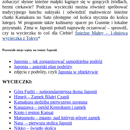
zobaczyć słynne śnieżne małpki kąpiące się w gorących źródłach,
brzmi ciekawie? Podczas wycieczki można również spróbować
tradycyjnego lunchu sukiyaki i odwiedzić malownicze śnieżne
chatki Kamakura no Sato (dostępne od końca stycznia do końca
lutego). W programie także kulinarny spacer po Gunmie i lokalne
przysmaki. Zima w Japonii potrafi naprawdę oczarować – sprawdź,
czy ta wycieczka to coś dla Ciebie!
Śnieżne Małpy – 1-dniowa
wycieczka z Tokyo
*
Pozostałe moje wpisy na temat Japonii
Japonia – jak zorganizować samodzielną podróż
Japonia – autorski plan podróży
zdjęcia z podróży, czyli
Japonia w obiektywie
WYCIECZKI:
Góra Fudżi – najpopularniejsza ikona Japonii
Himeji – Zamek BIałej Czapli
Kamakura siedziba pierwszego szoguna
Kanazawa – ogród Kenrokuen i zamek
Kioto i region Kansai
Matsumoto – miasto, nad którym góruje zamek
Nara – pierwsza stolica Japonii
Nikko – światło słońca