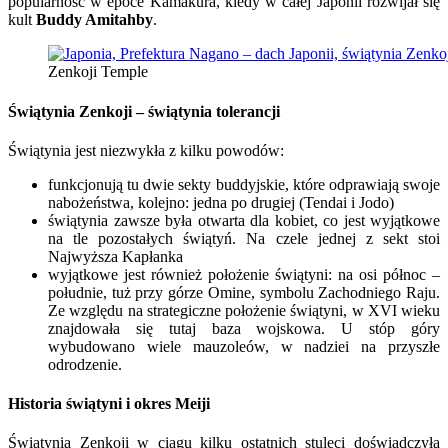
popularność w epoce Kamakura, kiedy w całej Japonii rozwijał się
kult
Buddy Amitahby
.
Zenkoji Temple
Świątynia Zenkoji – ś
wiątynia tolerancji
Świątynia jest niezwykła z kilku powodów:
funkcjonują tu dwie sekty buddyjskie, które odprawiają swoje
nabożeństwa, kolejno: jedna po drugiej (Tendai i Jodo)
świątynia zawsze była otwarta dla kobiet, co jest wyjątkowe
na tle pozostałych świątyń. Na czele jednej z sekt stoi
Najwyższa Kapłanka
wyjątkowe jest również położenie świątyni: na osi północ –
południe, tuż przy górze Omine, symbolu Zachodniego Raju.
Ze względu na strategiczne położenie świątyni, w XVI wieku
znajdowała się tutaj baza wojskowa. U stóp góry
wybudowano wiele mauzoleów, w nadziei na przyszłe
odrodzenie.
Historia świątyni i okres Meiji
Świątynia Zenkoji w ciągu kilku ostatnich stuleci doświadczyła