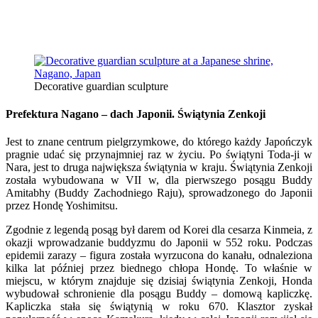
Decorative guardian sculpture
Prefektura Nagano – dach Japonii.
Świątynia Zenkoji
Jest to znane centrum pielgrzymkowe, do którego każdy Japończyk
pragnie udać się przynajmniej raz w życiu. Po świątyni Toda-ji w
Nara, jest to druga największa świątynia w kraju. Świątynia Zenkoji
została wybudowana w VII w, dla pierwszego posągu Buddy
Amitabhy (Buddy Zachodniego Raju), sprowadzonego do Japonii
przez Hondę Yoshimitsu.
Zgodnie z legendą posąg był darem od Korei dla cesarza Kinmeia, z
okazji wprowadzanie buddyzmu do Japonii w 552 roku. Podczas
epidemii zarazy – figura została wyrzucona do kanału, odnaleziona
kilka lat później przez biednego chłopa Hondę. To właśnie w
miejscu, w którym znajduje się dzisiaj świątynia Zenkoji, Honda
wybudował schronienie dla posągu Buddy – domową kapliczkę.
Kapliczka stała się świątynią w roku 670. Klasztor zyskał