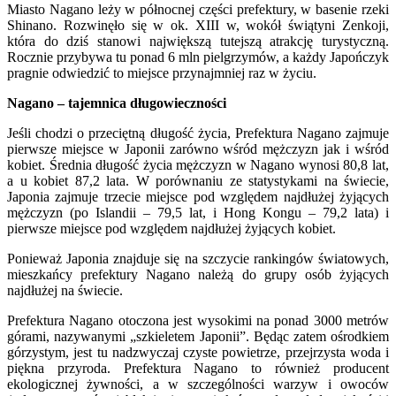
Miasto Nagano leży w północnej części prefektury, w basenie rzeki
Shinano. Rozwinęło się w ok. XIII w, wokół świątyni Zenkoji,
która do dziś stanowi największą tutejszą atrakcję turystyczną.
Rocznie przybywa tu ponad 6 mln pielgrzymów, a każdy Japończyk
pragnie odwiedzić to miejsce przynajmniej raz w życiu.
Nagano – tajemnica długowieczności
Jeśli chodzi o przeciętną długość życia, Prefektura Nagano zajmuje
pierwsze miejsce w Japonii zarówno wśród mężczyzn jak i wśród
kobiet. Średnia długość życia mężczyzn w Nagano wynosi 80,8 lat,
a u kobiet 87,2 lata. W porównaniu ze statystykami na świecie,
Japonia zajmuje trzecie miejsce pod względem najdłużej żyjących
mężczyzn (po Islandii – 79,5 lat, i Hong Kongu – 79,2 lata) i
pierwsze miejsce pod względem najdłużej żyjących kobiet.
Ponieważ Japonia znajduje się na szczycie rankingów światowych,
mieszkańcy prefektury Nagano należą do grupy osób żyjących
najdłużej na świecie.
Prefektura Nagano otoczona jest wysokimi na ponad 3000 metrów
górami, nazywanymi „szkieletem Japonii”. Będąc zatem ośrodkiem
górzystym, jest tu nadzwyczaj czyste powietrze, przejrzysta woda i
piękna przyroda. Prefektura Nagano to również producent
ekologicznej żywności, a w szczególności warzyw i owoców