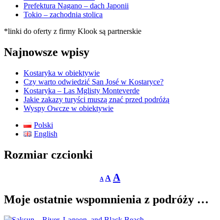
Prefektura Nagano – dach Japonii
Tokio – zachodnia stolica
*linki do oferty z firmy Klook są partnerskie
Najnowsze wpisy
Kostaryka w obiektywie
Czy warto odwiedzić San José w Kostaryce?
Kostaryka – Las Mglisty Monteverde
Jakie zakazy turyści muszą znać przed podróżą
Wyspy Owcze w obiektywie
Polski
English
Rozmiar czcionki
Decrease
Reset
Increase
A
A
A
font
font
size.
font
size.
Moje ostatnie wspomnienia z podróży …
size.