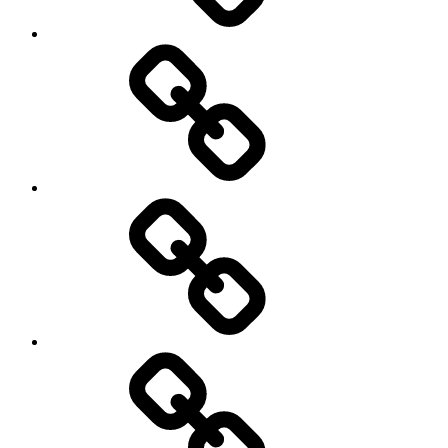
Galeria
zdjęć
Niezbędnik
w
podróży
Historie
Moich
Gości