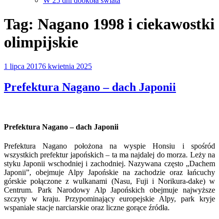
W 25 dni dookoła świata
Tag:
Nagano 1998 i ciekawostki
olimpijskie
Opublikowane
1 lipca 2017
6 kwietnia 2025
w
Prefektura Nagano – dach Japonii
Prefektura Nagano – dach Japonii
Prefektura Nagano położona na wyspie Honsiu i spośród
wszystkich prefektur japońskich – ta ma najdalej do morza. Leży na
styku Japonii wschodniej i zachodniej. Nazywana często „Dachem
Japonii”, obejmuje Alpy Japońskie na zachodzie oraz łańcuchy
górskie połączone z wulkanami (Nasu, Fuji i Norikura-dake) w
Centrum. Park Narodowy Alp Japońskich obejmuje najwyższe
szczyty w kraju. Przypominający europejskie Alpy, park kryje
wspaniałe stacje narciarskie oraz liczne gorące źródła.