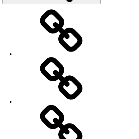
Strona
główna
O
mnie
Menu
moje
podróże