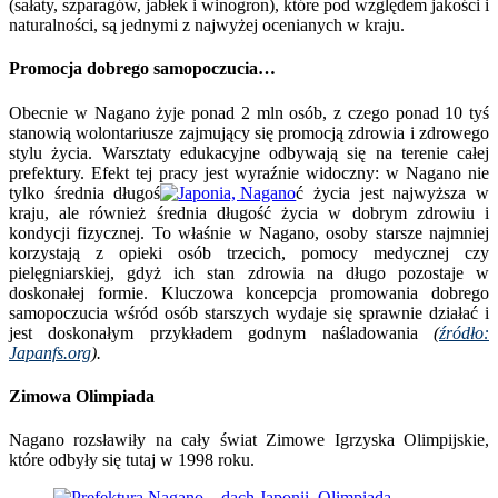
(sałaty, szparagów, jabłek i winogron), które pod względem jakości i
naturalności, są jednymi z najwyżej ocenianych w kraju.
Promocja dobrego samopoczucia…
Obecnie w Nagano żyje ponad 2 mln osób, z czego ponad 10 tyś
stanowią wolontariusze zajmujący się promocją zdrowia i zdrowego
stylu życia. Warsztaty edukacyjne odbywają się na terenie całej
prefektury. Efekt tej pracy jest wyraźnie widoczny: w Nagano nie
tylko średnia długoś
ć życia jest najwyższa w
kraju, ale również średnia długość życia w dobrym zdrowiu i
kondycji fizycznej. To właśnie w Nagano, osoby starsze najmniej
korzystają z opieki osób trzecich, pomocy medycznej czy
pielęgniarskiej, gdyż ich stan zdrowia na długo pozostaje w
doskonałej formie. Kluczowa koncepcja promowania dobrego
samopoczucia wśród osób starszych wydaje się sprawnie działać i
jest doskonałym przykładem godnym naśladowania
(
źródło:
Japanfs.org
).
Zimowa Olimpiada
Nagano rozsławiły na cały świat Zimowe Igrzyska Olimpijskie,
które odbyły się tutaj w 1998 roku.