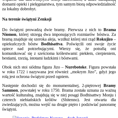
domami opieki i pielęgniarstwa, tym samym biorą odpowiedzialność
za lokalny dobrobyt.
Na terenie świątyni Zenkoji
Do świątyni prowadzą dwie bramy. Pierwsza z nich to
Brama
Niomon
, której strzegą dwa imponujących rozmiarów bóstwa. Za
bramą znajduje się szeroka aleja, wzdłuż której stoi rząd
Rokujizo
–
opiekuńczych bóstw
Bodhisattva
. Poświęcili oni swoje życie
opiece nad potrzebującymi. Wierzy się, że potrafią oni
komunikować się z sześcioma królestwami: piekłem, cierpieniem,
bestiami, rzezią, istotami ludzkimi i bóstwami.
Obok nich stoi siódma figura Jizo –
Nurebotoke
. Figura powstała
w roku 1722 i nazywana jest również „mokrym Jizo”, gdyż jego
rolą jest ochrona świątyni przed ogniem.
Następnie dochodzi się do monumentalnej, 2-piętrowej
Bramy
Sammon
, powstałej w roku 1750. Brama została uznana za ważną
wartość kulturalną, znajdują się w niej posągi Bodhisattwy Monju i
czterech niebiańskich królów (Shitenno). Jest otwarta dla
zwiedzających, można wejść na drugie piętro i podziwiać panoramę
świątyni.