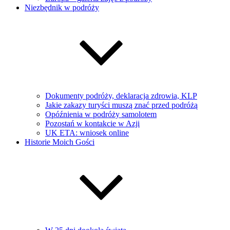
Niezbędnik w podróży
Dokumenty podróży, deklaracja zdrowia, KLP
Jakie zakazy turyści muszą znać przed podróżą
Opóźnienia w podróży samolotem
Pozostań w kontakcie w Azji
UK ETA: wniosek online
Historie Moich Gości