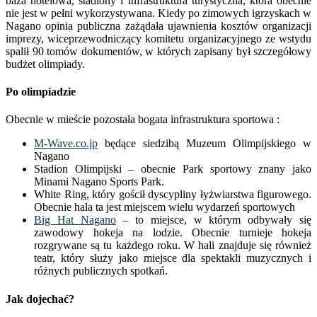
baza hotelowa, stadiony i infrastruktura turystyczna, która obecnie
nie jest w pełni wykorzystywana. Kiedy po zimowych igrzyskach w
Nagano opinia publiczna zażądała ujawnienia kosztów organizacji
imprezy, wiceprzewodniczący komitetu organizacyjnego ze wstydu
spalił 90 tomów dokumentów, w których zapisany był szczegółowy
budżet olimpiady.
Po olimpiadzie
Obecnie w mieście pozostała bogata infrastruktura sportowa :
M-Wave.co.jp
będące siedzibą Muzeum Olimpijskiego w
Nagano
Stadion Olimpijski – obecnie Park sportowy znany jako
Minami Nagano Sports Park.
White Ring, który gościł dyscypliny łyżwiarstwa figurowego.
Obecnie hala ta jest miejscem wielu wydarzeń sportowych
Big Hat Nagano
– to miejsce, w którym odbywały się
zawodowy hokeja na lodzie. Obecnie turnieje hokeja
rozgrywane są tu każdego roku. W hali znajduje się również
teatr, który służy jako miejsce dla spektakli muzycznych i
różnych publicznych spotkań.
Jak dojechać?