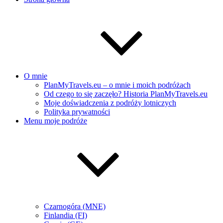
O mnie
PlanMyTravels.eu – o mnie i moich podróżach
Od czego to się zaczęło? Historia PlanMyTravels.eu
Moje doświadczenia z podróży lotniczych
Polityka prywatności
Menu moje podróże
Czarnogóra (MNE)
Finlandia (FI)