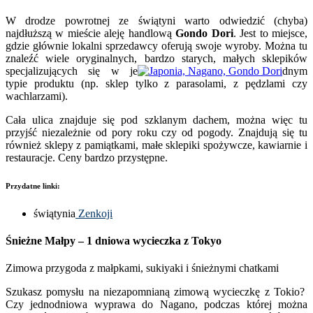
W drodze powrotnej ze świątyni warto odwiedzić (chyba)
najdłuższą w mieście aleję handlową
Gondo Dori
. Jest to miejsce,
gdzie głównie lokalni sprzedawcy oferują swoje wyroby. Można tu
znaleźć wiele oryginalnych, bardzo starych, małych sklepików
specjalizujących się w je
dnym
typie produktu (np. sklep tylko z parasolami, z pędzlami czy
wachlarzami).
Cała ulica znajduje się pod szklanym dachem, można więc tu
przyjść niezależnie od pory roku czy od pogody. Znajdują się tu
również sklepy z pamiątkami, małe sklepiki spożywcze, kawiarnie i
restauracje. Ceny bardzo przystępne.
Przydatne linki:
świątynia
Zenkoji
Śnieżne Małpy – 1 dniowa wycieczka z Tokyo
Zimowa przygoda z małpkami, sukiyaki i śnieżnymi chatkami
Szukasz pomysłu na niezapomnianą zimową wycieczkę z Tokio?
Czy jednodniowa wyprawa do Nagano, podczas której można