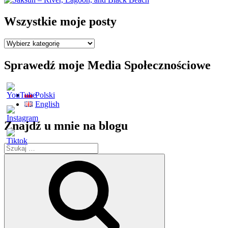
Wszystkie moje posty
Wszystkie
moje
posty
Sprawedź moje Media Społecznościowe
Polski
English
Znajdź u mnie na blogu
Szukaj:
Szukaj