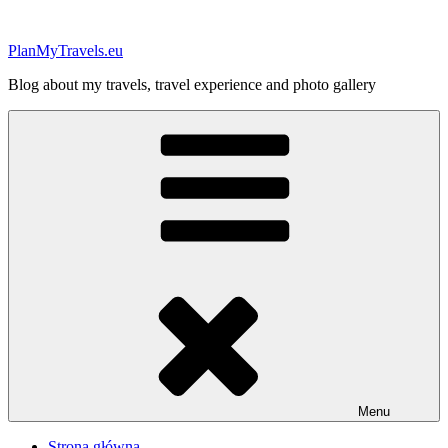
Przejdź
do
PlanMyTravels.eu
treści
Blog about my travels, travel experience and photo gallery
Menu
Strona główna