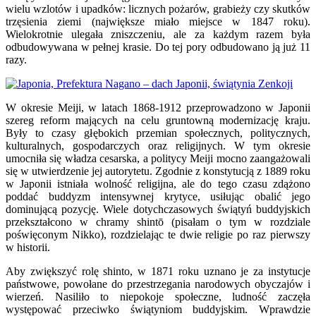
wielu wzlotów i upadków: licznych pożarów, grabieży czy skutków
trzęsienia ziemi (największe miało miejsce w 1847 roku).
Wielokrotnie ulegała zniszczeniu, ale za każdym razem była
odbudowywana w pełnej krasie. Do tej pory odbudowano ją już 11
razy.
W okresie Meiji, w latach 1868-1912 przeprowadzono w Japonii
szereg reform mających na celu gruntowną modernizację kraju.
Były to czasy głębokich przemian społecznych, politycznych,
kulturalnych, gospodarczych oraz religijnych. W tym okresie
umocniła się władza cesarska, a politycy Meiji mocno zaangażowali
się w utwierdzenie jej autorytetu. Zgodnie z konstytucją z 1889 roku
w Japonii istniała wolność religijna, ale do tego czasu zdążono
poddać buddyzm intensywnej krytyce, usiłując obalić jego
dominującą pozycję. Wiele dotychczasowych świątyń buddyjskich
przekształcono w chramy shintō (pisałam o tym w rozdziale
poświęconym Nikko), rozdzielając te dwie religie po raz pierwszy
w historii.
Aby zwiększyć rolę shinto, w 1871 roku uznano je za instytucje
państwowe, powołane do przestrzegania narodowych obyczajów i
wierzeń. Nasiliło to niepokoje społeczne, ludność zaczęła
występować przeciwko świątyniom buddyjskim. Wprawdzie