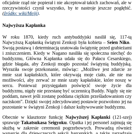
oficjalnie rząd nie popierał i nie akceptował takich zachowań, ale w
rzeczywistości czynił wszystko, by te nastroje jeszcze pogłębić.
(
źródło: wiki/Meiji
)
.
Najwyższa Kapłanka
W roku 1870, kiedy ruch antybuddyjski nasilił się, 117-tą
Najwyższą Kapłanką świątyni Zenkoji była kobieta –
Seien Niko
.
Swoją postawą i determinacją uratowała świątynię przed grabieżami
i zniszczeniem. Kiedy w Nagano nasiliła się społeczna niechęć do
buddyzmu, Główna Kapłanka udała się do Pałacu Cesarskiego,
gdzie błagała, aby Zenkoji mogło pozostać świątynią buddyjską.
Wyraziła swoje przekonanie, mówiąc: „Możliwe jest zdarcie ze
mnie szat kapłańskich, które okrywają moje ciało, ale nie ma
możliwości, aby zerwać ze mnie szaty kapłańskie, które noszę w
sercu. Ponieważ przysięgałam poświęcić swoje życie dla
buddyzmu, nigdy nie przestanę być uczennicą Buddy. Nigdy się nie
poddam, nawet jeśli zostanę poddana ciężkim prześladowaniom czy
naciskom”. Dzięki swojej zdecydowanej postawie pozwolono jej na
pozostanie w świątyni Zenkoji i dalsze kultywowanie buddyzmu.
Obecnie w klasztorze funkcję
Najwyższej Kapłanki
(121-szej)
sprawuje
Takatsukasa Seigyoku
. Opatka i jej personel zajmują się
służbą w zakresie ceremonii pogrzebowych. Prowadzą również
wsparcie dla dziewczęcych sekcji harcerskich, a także zarządzają