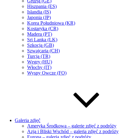
Gruzja (GE)
Hiszpania (ES)
Islandia (IS)
Japonia (JP)
Korea Południowa (KR)
Kostaryka (CR)
Madera (PT)
Sri Lanka (LK)
Szkocja (GB)
Szwajcaria (CH)
Turcja (TR)
Węgry (HU)
Włochy (IT)
Wyspy Owcze (FO)
Galeria zdjęć
Ameryka Środkowa – galerie zdjęć z podróży
Azja i Bliski Wschód – galeria zdjęć z podróży
Europa – galeria zdjęć z podróży