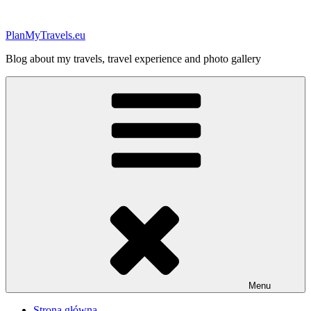
Przejdź
do
PlanMyTravels.eu
treści
Blog about my travels, travel experience and photo gallery
Menu
Strona główna