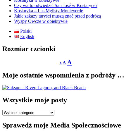
Kostaryka w obiektywie
Czy warto odwiedzić San José w Kostaryce?
Kostaryka – Las Mglisty Monteverde
Jakie zakazy turyści muszą znać przed podróżą
Wyspy Owcze w obiektywie
Polski
English
Rozmiar czcionki
Decrease
Reset
Increase
A
A
A
font
font
size.
font
size.
Moje ostatnie wspomnienia z podróży …
size.
Wszystkie moje posty
Wszystkie
moje
posty
Sprawedź moje Media Społecznościowe