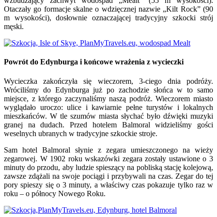
wzbudzający zachwyt wodospad „Mealt” (55 m wysokości).
Otaczały go formacje skalne o wdzięcznej nazwie „Kilt Rock” (90
m wysokości), dosłownie oznaczającej tradycyjny szkocki strój
męski.
Powrót do Edynburga i końcowe wrażenia z wycieczki
Wycieczka zakończyła się wieczorem, 3-ciego dnia podróży.
Wróciliśmy do Edynburga już po zachodzie słońca w to samo
miejsce, z którego zaczynaliśmy naszą podróż. Wieczorem miasto
wyglądało uroczo: ulice i kawiarnie pełne turystów i lokalnych
mieszkańców. W tle szumów miasta słychać było dźwięki muzyki
granej na dudach. Przed hotelem Balmoral widzieliśmy gości
weselnych ubranych w tradycyjne szkockie stroje.
Sam hotel Balmoral słynie z zegara umieszczonego na wieży
zegarowej. W 1902 roku wskazówki zegara zostały ustawione o 3
minuty do przodu, aby ludzie spieszący na pobliską stację kolejową,
zawsze zdążali na swoje pociągi i przybywali na czas. Zegar do tej
pory spieszy się o 3 minuty, a właściwy czas pokazuje tylko raz w
roku – o północy Nowego Roku.