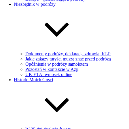
Niezbędnik w podróży
Dokumenty podróży, deklaracja zdrowia, KLP
Jakie zakazy turyści muszą znać przed podróżą
Opóźnienia w podróży samolotem
Pozostań w kontakcie w Azji
UK ETA: wniosek online
Historie Moich Gości