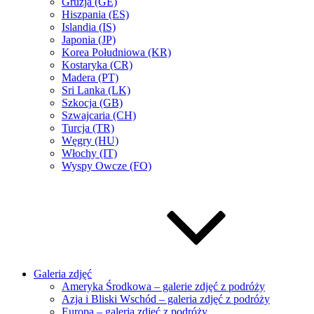
Gruzja (GE)
Hiszpania (ES)
Islandia (IS)
Japonia (JP)
Korea Południowa (KR)
Kostaryka (CR)
Madera (PT)
Sri Lanka (LK)
Szkocja (GB)
Szwajcaria (CH)
Turcja (TR)
Węgry (HU)
Włochy (IT)
Wyspy Owcze (FO)
Galeria zdjęć
Ameryka Środkowa – galerie zdjęć z podróży
Azja i Bliski Wschód – galeria zdjęć z podróży
Europa – galeria zdjęć z podróży