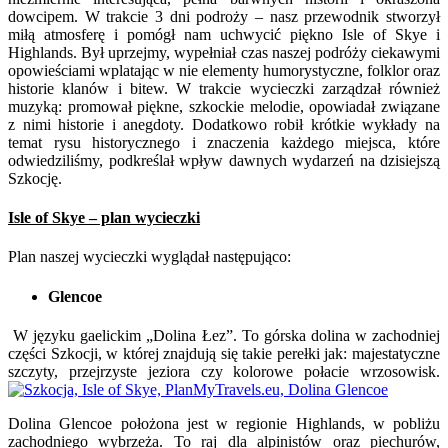
dowcipem. W trakcie 3 dni podroży – nasz przewodnik stworzył
miłą atmosferę i pomógł nam uchwycić piękno Isle of Skye i
Highlands. Był uprzejmy, wypełniał czas naszej podróży ciekawymi
opowieściami wplatając w nie elementy humorystyczne, folklor oraz
historie klanów i bitew. W trakcie wycieczki zarządzał również
muzyką: promował piękne, szkockie melodie, opowiadał związane
z nimi historie i anegdoty. Dodatkowo robił krótkie wykłady na
temat rysu historycznego i znaczenia każdego miejsca, które
odwiedziliśmy, podkreślał wpływ dawnych wydarzeń na dzisiejszą
Szkocję.
Isle of Skye – plan wycieczki
Plan naszej wycieczki wyglądał następująco:
Glencoe
W języku gaelickim „Dolina Łez”. To górska dolina w zachodniej
części Szkocji, w której znajdują się takie perełki jak: majestatyczne
szczyty, przejrzyste jeziora czy kolorowe połacie wrzosowisk.
Dolina Glencoe położona jest w regionie Highlands, w pobliżu
zachodniego wybrzeża. To raj dla alpinistów oraz piechurów,