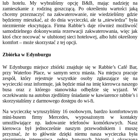
lub hotelu. My wybraliśmy opcję B&B, mając nadzieję na
zamieszkanie z rodziną goszczącą. Po określeniu wartości jaką
chcemy przeznaczyć na zakwaterowanie, nie wiedzieliśmy gdzie
będziemy mieszkać, aż do dnia wycieczki, ale ta „niewiedza” była
niezmiernie ekscytująca. Firma Rabbie’s daje również możliwość
samodzielnego dokonywania rezerwacji zakwaterowania, więc jak
ktoś chce nocować w ulubionej sieci hotelowej, albo lubi określony
komfort – może skorzystać z tej opcji.
Zbiórka w Edynburgu
W Edynburgu miejsce zbiórki znajduje się w Rabbie’s Café Bar,
przy Waterloo Place, w samym sercu miasta. Na miejscu pracuje
zespół, który rejestruje wszystkie osoby zgłaszające się na
wycieczki oraz informuje, jak będzie miał na imię kierowca naszego
busa oraz z którego stanowiska odbędzie się wyjazd. W
oczekiwaniu na autobus zjedliśmy śniadanie w kawiarence rabbie’s i
skorzystaliśmy z darmowego dostępu do wi-fi.
Na wycieczkę wyruszyliśmy 16 osobowym, bardzo komfortowym
mini-busem firmy Mercedes, wyposażonym w kontakty
umożliwiające np. ładowanie telefonów komórkowych. Nasz
kierowca był jednocześnie naszym przewodnikiem i muszę
przyznać, że to głównie dzięki niemu nasza wycieczka była
niezmiernie interesująca, pełna barwnych historii i okraszona