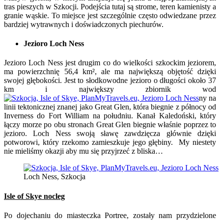
tras pieszych w Szkocji. Podejścia tutaj są strome, teren kamienisty a
granie wąskie. To miejsce jest szczególnie często odwiedzane przez
bardziej wytrawnych i doświadczonych piechurów.
Jezioro Loch Ness
Jezioro Loch Ness jest drugim co do wielkości szkockim jeziorem,
ma powierzchnię 56,4 km², ale ma największą objętość dzięki
swojej głębokości. Jest to słodkowodne jezioro o długości około 37
km i największy zbiornik wod
ny na
linii tektonicznej znanej jako Great Glen, która biegnie z północy od
Inverness do Fort William na południu. Kanał Kaledoński, który
łączy morze po obu stronach Great Glen biegnie właśnie poprzez to
jezioro. Loch Ness swoją sławę zawdzięcza głównie dzięki
potworowi, który rzekomo zamieszkuje jego głębiny. My niestety
nie mieliśmy okazji aby mu się przyjrzeć z bliska…
Loch Ness, Szkocja
Isle of Skye nocleg
Po dojechaniu do miasteczka Portree, zostały nam przydzielone