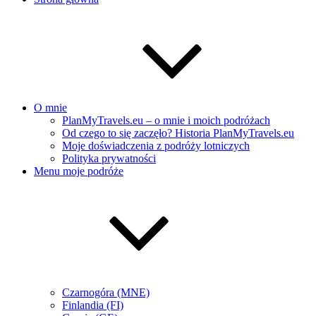
O mnie
PlanMyTravels.eu – o mnie i moich podróżach
Od czego to się zaczęło? Historia PlanMyTravels.eu
Moje doświadczenia z podróży lotniczych
Polityka prywatności
Menu moje podróże
Czarnogóra (MNE)
Finlandia (FI)