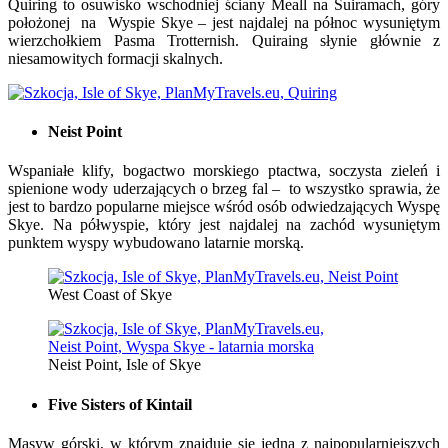
Quiring to osuwisko wschodniej ściany Meall na Suiramach, góry
położonej na Wyspie Skye – jest najdalej na północ wysuniętym
wierzchołkiem Pasma Trotternish. Quiraing słynie głównie z
niesamowitych formacji skalnych.
Neist Point
Wspaniałe klify, bogactwo morskiego ptactwa, soczysta zieleń i
spienione wody uderzających o brzeg fal – to wszystko sprawia, że
jest to bardzo popularne miejsce wśród osób odwiedzających Wyspę
Skye. Na półwyspie, który jest najdalej na zachód wysuniętym
punktem wyspy wybudowano latarnie morską.
West Coast of Skye
Neist Point, Isle of Skye
Five Sisters of Kintail
Masyw górski, w którym znajduje się jedna z najpopularniejszych