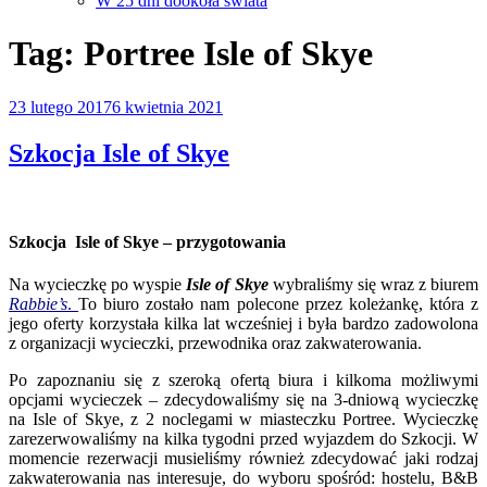
W 25 dni dookoła świata
Tag:
Portree Isle of Skye
Opublikowane
23 lutego 2017
6 kwietnia 2021
w
Szkocja Isle of Skye
Szkocja Isle of Skye – przygotowania
Na wycieczkę po wyspie
Isle of Skye
wybraliśmy się wraz z biurem
Rabbie’s
.
To biuro zostało nam polecone przez koleżankę, która z
jego oferty korzystała kilka lat wcześniej i była bardzo zadowolona
z organizacji wycieczki, przewodnika oraz zakwaterowania.
Po zapoznaniu się z szeroką ofertą biura i kilkoma możliwymi
opcjami wycieczek – zdecydowaliśmy się na 3-dniową wycieczkę
na Isle of Skye, z 2 noclegami w miasteczku Portree. Wycieczkę
zarezerwowaliśmy na kilka tygodni przed wyjazdem do Szkocji. W
momencie rezerwacji musieliśmy również zdecydować jaki rodzaj
zakwaterowania nas interesuje, do wyboru spośród: hostelu, B&B