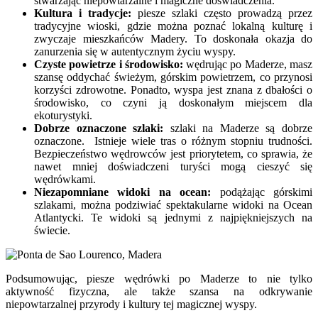
stwarzając niepowtarzalne i magiczne doświadczenia.
Kultura i tradycje:
piesze szlaki często prowadzą przez
tradycyjne wioski, gdzie można poznać lokalną kulturę i
zwyczaje mieszkańców Madery. To doskonała okazja do
zanurzenia się w autentycznym życiu wyspy.
Czyste powietrze i środowisko:
wędrując po Maderze, masz
szansę oddychać świeżym, górskim powietrzem, co przynosi
korzyści zdrowotne. Ponadto, wyspa jest znana z dbałości o
środowisko, co czyni ją doskonałym miejscem dla
ekoturystyki.
Dobrze oznaczone szlaki:
szlaki na Maderze są dobrze
oznaczone. Istnieje wiele tras o różnym stopniu trudności.
Bezpieczeństwo wędrowców jest priorytetem, co sprawia, że
nawet mniej doświadczeni turyści mogą cieszyć się
wędrówkami.
Niezapomniane widoki na ocean:
podążając górskimi
szlakami, można podziwiać spektakularne widoki na Ocean
Atlantycki. Te widoki są jednymi z najpiękniejszych na
świecie.
Podsumowując, piesze wędrówki po Maderze to nie tylko
aktywność fizyczna, ale także szansa na odkrywanie
niepowtarzalnej przyrody i kultury tej magicznej wyspy.