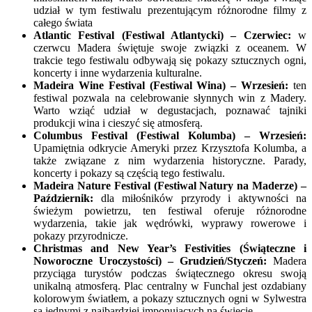
udział w tym festiwalu prezentującym różnorodne filmy z
całego świata
Atlantic Festival (Festiwal Atlantycki) – Czerwiec:
w
czerwcu Madera świętuje swoje związki z oceanem. W
trakcie tego festiwalu odbywają się pokazy sztucznych ogni,
koncerty i inne wydarzenia kulturalne.
Madeira Wine Festival (Festiwal Wina) – Wrzesień:
ten
festiwal pozwala na celebrowanie słynnych win z Madery.
Warto wziąć udział w degustacjach, poznawać tajniki
produkcji wina i cieszyć się atmosferą.
Columbus Festival (Festiwal Kolumba) – Wrzesień:
Upamiętnia odkrycie Ameryki przez Krzysztofa Kolumba, a
także związane z nim wydarzenia historyczne. Parady,
koncerty i pokazy są częścią tego festiwalu.
Madeira Nature Festival (Festiwal Natury na Maderze) –
Październik:
dla miłośników przyrody i aktywności na
świeżym powietrzu, ten festiwal oferuje różnorodne
wydarzenia, takie jak wędrówki, wyprawy rowerowe i
pokazy przyrodnicze.
Christmas and New Year’s Festivities (Świąteczne i
Noworoczne Uroczystości) – Grudzień/Styczeń:
Madera
przyciąga turystów podczas świątecznego okresu swoją
unikalną atmosferą. Plac centralny w Funchal jest ozdabiany
kolorowym światłem, a pokazy sztucznych ogni w Sylwestra
są jednymi z najbardziej imponujących na świecie.