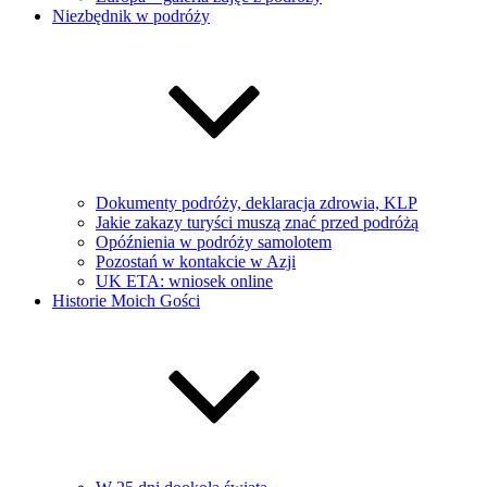
Niezbędnik w podróży
Dokumenty podróży, deklaracja zdrowia, KLP
Jakie zakazy turyści muszą znać przed podróżą
Opóźnienia w podróży samolotem
Pozostań w kontakcie w Azji
UK ETA: wniosek online
Historie Moich Gości