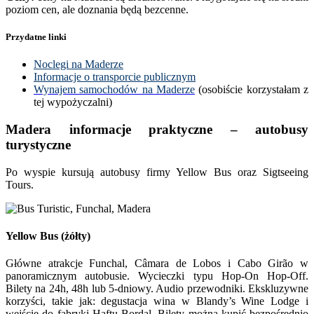
poziom cen, ale doznania będą bezcenne.
Przydatne linki
Noclegi na Maderze
Informacje o transporcie publicznym
Wynajem samochodów na Maderze
(osobiście korzystałam z
tej wypożyczalni)
Madera informacje praktyczne – autobusy
turystyczne
Po wyspie kursują autobusy firmy Yellow Bus oraz Sigtseeing
Tours.
Yellow Bus
(żółty)
Główne atrakcje Funchal, Câmara de Lobos i Cabo Girão w
panoramicznym autobusie. Wycieczki typu Hop-On Hop-Off.
Bilety na 24h, 48h lub 5-dniowy. Audio przewodniki. Ekskluzywne
korzyści, takie jak: degustacja wina w Blandy’s Wine Lodge i
wejście do fabryki Haftu Bordal. Bilety można kupić bezpośrednio