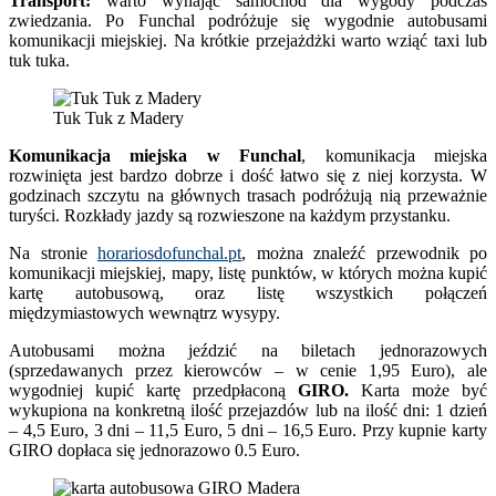
Transport:
warto wynająć samochód dla wygody podczas
zwiedzania. Po Funchal podróżuje się wygodnie autobusami
komunikacji miejskiej. Na krótkie przejażdżki warto wziąć taxi lub
tuk tuka.
Tuk Tuk z Madery
Komunikacja miejska w Funchal
, komunikacja miejska
rozwinięta jest bardzo dobrze i dość łatwo się z niej korzysta. W
godzinach szczytu na głównych trasach podróżują nią przeważnie
turyści. Rozkłady jazdy są rozwieszone na każdym przystanku.
Na stronie
horariosdofunchal.pt
, można znaleźć przewodnik po
komunikacji miejskiej, mapy, listę punktów, w których można kupić
kartę autobusową, oraz listę wszystkich połączeń
międzymiastowych wewnątrz wysypy.
Autobusami można jeździć na biletach jednorazowych
(sprzedawanych przez kierowców – w cenie 1,95 Euro), ale
wygodniej kupić kartę przedpłaconą
GIRO.
Karta może być
wykupiona na konkretną ilość przejazdów lub na ilość dni: 1 dzień
– 4,5 Euro, 3 dni – 11,5 Euro, 5 dni – 16,5 Euro. Przy kupnie karty
GIRO dopłaca się jednorazowo 0.5 Euro.