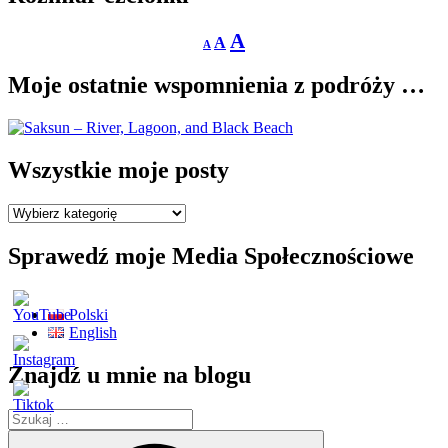
Decrease
Reset
Increase
A
A
A
font
font
size.
font
size.
Moje ostatnie wspomnienia z podróży …
size.
Wszystkie moje posty
Wszystkie
moje
posty
Sprawedź moje Media Społecznościowe
Polski
English
Znajdź u mnie na blogu
Szukaj:
Szukaj