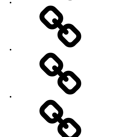
Menu
moje
podróże
Galeria
zdjęć
Niezbędnik
w
podróży