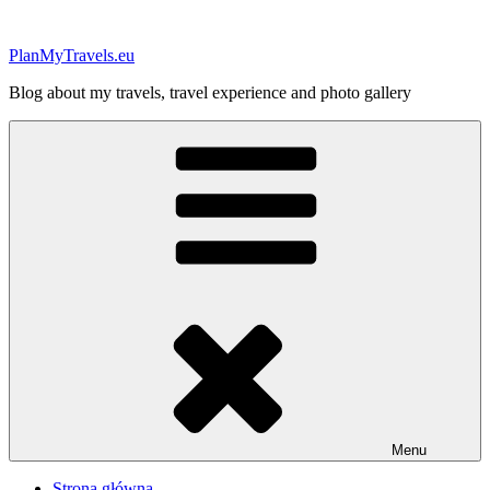
Przejdź
do
PlanMyTravels.eu
treści
Blog about my travels, travel experience and photo gallery
Menu
Strona główna