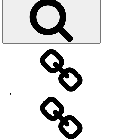
Strona
główna
O
mnie