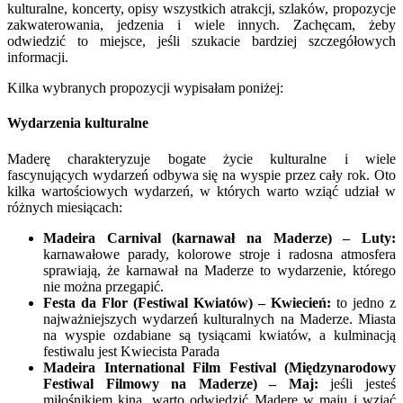
kulturalne, koncerty, opisy wszystkich atrakcji, szlaków, propozycje
zakwaterowania, jedzenia i wiele innych. Zachęcam, żeby
odwiedzić to miejsce, jeśli szukacie bardziej szczegółowych
informacji.
Kilka wybranych propozycji wypisałam poniżej:
Wydarzenia kulturalne
Maderę charakteryzuje bogate życie kulturalne i wiele
fascynujących wydarzeń odbywa się na wyspie przez cały rok. Oto
kilka wartościowych wydarzeń, w których warto wziąć udział w
różnych miesiącach:
Madeira Carnival (karnawał na Maderze) – Luty:
karnawałowe parady, kolorowe stroje i radosna atmosfera
sprawiają, że karnawał na Maderze to wydarzenie, którego
nie można przegapić.
Festa da Flor (Festiwal Kwiatów) – Kwiecień:
to jedno z
najważniejszych wydarzeń kulturalnych na Maderze. Miasta
na wyspie ozdabiane są tysiącami kwiatów, a kulminacją
festiwalu jest Kwiecista Parada
Madeira International Film Festival (Międzynarodowy
Festiwal Filmowy na Maderze) – Maj:
jeśli jesteś
miłośnikiem kina, warto odwiedzić Maderę w maju i wziąć