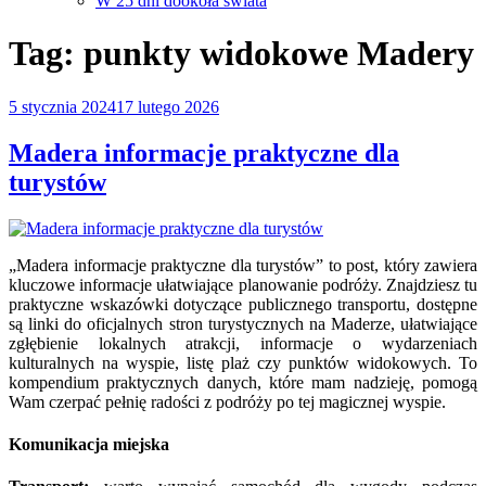
W 25 dni dookoła świata
Tag:
punkty widokowe Madery
Opublikowane
5 stycznia 2024
17 lutego 2026
w
Madera informacje praktyczne dla
turystów
„Madera informacje praktyczne dla turystów” to post, który zawiera
kluczowe informacje ułatwiające planowanie podróży. Znajdziesz tu
praktyczne wskazówki dotyczące publicznego transportu, dostępne
są linki do oficjalnych stron turystycznych na Maderze, ułatwiające
zgłębienie lokalnych atrakcji, informacje o wydarzeniach
kulturalnych na wyspie, listę plaż czy punktów widokowych. To
kompendium praktycznych danych, które mam nadzieję, pomogą
Wam czerpać pełnię radości z podróży po tej magicznej wyspie.
Komunikacja miejska