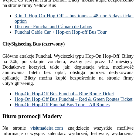
na stronie firmy Yellow Bus
3 in 1 Hop On Hop Off – bus tours – 48h or 5 days ticket
option
Discover Funchal and Câmara de Lobos
Funchal Cable Car + Hop-on Hop-off Bus Tour
CitySigtseeing Bus
(czerwony)
Główne atrakcje Funchal. Wycieczki typu Hop-On Hop-Off. Bilety
na 24h, po zakupie vouchera, ważny jest przez 12 miesięcy.
Dodatkowe korzyści, takie jak: degustacja wina, możliwość
anulowania biletu bez opłat, obsługa poprzez dedykowaną
aplikację. Bilety można kupić bezpośrednio na stronie firmy
CitySightseeing.
Hop-On Hop-Off Bus Funchal – Blue Route Ticket
Hop-On Hop-Off Bus Funchal – Red & Green Routes Ticket
Hop-On Hop-Off Funchal Bus Tour – All Routes
Biuro promocji Madery
Na stronie
visitmadeira.com
znajdziecie wszystkie możliwe
informacje o wyspie: kalendarz wydarzeń, festiwale, wydarzenia