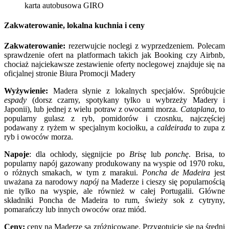
karta autobusowa GIRO
Zakwaterowanie, lokalna kuchnia i ceny
Zakwaterowanie:
rezerwujcie noclegi z wyprzedzeniem. Polecam
sprawdzenie ofert na platformach takich jak Booking czy Airbnb,
chociaż najciekawsze zestawienie oferty noclegowej znajduje się na
oficjalnej stronie Biura Promocji Madery
Wyżywienie:
Madera słynie z lokalnych specjałów. Spróbujcie
espady
(dorsz czarny, spotykany tylko u wybrzeży Madery i
Japonii), lub jednej z wielu potraw z owocami morza.
C
ataplana
, to
popularny gulasz z ryb, pomidorów i czosnku, najczęściej
podawany z ryżem w specjalnym kociołku, a
caldeirada
to zupa z
ryb i owoców morza.
Napoje
: dla ochłody, sięgnijcie po
Brisę
lub
ponchę
. Brisa, to
popularny napój gazowany produkowany na wyspie od 1970 roku,
o różnych smakach, w tym z marakui.
Poncha de Madeira
jest
uważana za narodowy
napój
na Maderze i cieszy się popularnością
nie tylko na wyspie, ale również w całej Portugalii.
Główne
składniki Poncha de Madeira to rum, świeży sok z cytryny,
pomarańczy lub innych owoców oraz miód.
Ceny:
ceny na Maderze są zróżnicowane. Przygotujcie się na średni