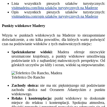
Lista wszystkich pieszych szlaków turystycznych:
visitmadeira.com/lista szlaków turystycznych na Maderze
Opis wszystkich pieszych szlaków turystycznych:
visitmadeira.com/opis szlaków turystycznych na Maderze
Punkty widokowe Madery
Wizyta w punktach widokowych na Maderze to niezapomniane
doświadczenie, a oto kilka powodów, dla których warto poświęcić
czas na podziwianie widoków z tych malowniczych miejsc:
Spektakularne widoki:
Madera oferuje niezwykle
urozmaicone krajobrazy, a punkty widokowe umożliwiają
podziwianie ich z najbardziej malowniczych perspektyw. Od
górskich szczytów po klify i ocean, widoki są niepowtarzalne.
Teleferico Do Rancho
Zachody słońca:
nie ma nic piękniejszego niż podziwianie
zachodu słońca nad Oceanem Atlantyckim z punktu
widokowego.
Relaks i kontemplacja:
punkt widokowy to doskonałe
miejsce do relaksu i kontemplacji. Spokojna atmosfera,
dźwięki przyrody i przestrzeń pozwalają na oderwanie się od