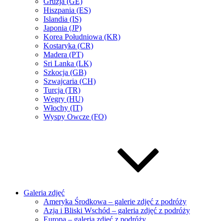
Gruzja (GE)
Hiszpania (ES)
Islandia (IS)
Japonia (JP)
Korea Południowa (KR)
Kostaryka (CR)
Madera (PT)
Sri Lanka (LK)
Szkocja (GB)
Szwajcaria (CH)
Turcja (TR)
Węgry (HU)
Włochy (IT)
Wyspy Owcze (FO)
Galeria zdjęć
Ameryka Środkowa – galerie zdjęć z podróży
Azja i Bliski Wschód – galeria zdjęć z podróży
Europa – galeria zdjęć z podróży