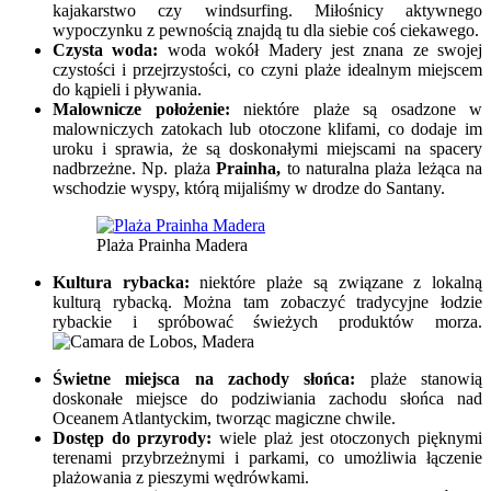
kajakarstwo czy windsurfing. Miłośnicy aktywnego
wypoczynku z pewnością znajdą tu dla siebie coś ciekawego.
Czysta woda:
woda wokół Madery jest znana ze swojej
czystości i przejrzystości, co czyni plaże idealnym miejscem
do kąpieli i pływania.
Malownicze położenie:
niektóre plaże są osadzone w
malowniczych zatokach lub otoczone klifami, co dodaje im
uroku i sprawia, że są doskonałymi miejscami na spacery
nadbrzeżne. Np. plaża
Prainha,
to naturalna plaża leżąca na
wschodzie wyspy, którą mijaliśmy w drodze do Santany.
Plaża Prainha Madera
Kultura rybacka:
niektóre plaże są związane z lokalną
kulturą rybacką. Można tam zobaczyć tradycyjne łodzie
rybackie i spróbować świeżych produktów morza.
Świetne miejsca na zachody słońca:
plaże stanowią
doskonałe miejsce do podziwiania zachodu słońca nad
Oceanem Atlantyckim, tworząc magiczne chwile.
Dostęp do przyrody:
wiele plaż jest otoczonych pięknymi
terenami przybrzeżnymi i parkami, co umożliwia łączenie
plażowania z pieszymi wędrówkami.