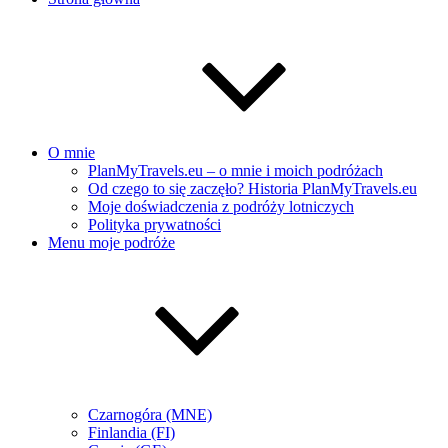
O mnie
PlanMyTravels.eu – o mnie i moich podróżach
Od czego to się zaczęło? Historia PlanMyTravels.eu
Moje doświadczenia z podróży lotniczych
Polityka prywatności
Menu moje podróże
Czarnogóra (MNE)
Finlandia (FI)