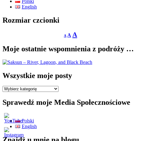
Polski
English
Rozmiar czcionki
Decrease
Reset
Increase
A
A
A
font
font
size.
font
size.
Moje ostatnie wspomnienia z podróży …
size.
Wszystkie moje posty
Wszystkie
moje
posty
Sprawedź moje Media Społecznościowe
Polski
English
Znajdź u mnie na blogu