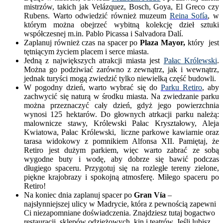
mistrzów, takich jak Velázquez, Bosch, Goya, El Greco czy
Rubens. Warto odwiedzić również muzeum
Reina Sofía
, w
którym można obejrzeć wybitną kolekcję dzieł sztuki
współczesnej m.in. Pablo Picassa i Salvadora Dalí.
Zaplanuj również czas na spacer po
Plaza Mayor,
który jest
tętniącym życiem placem i serce miasta.
Jedną z największych atrakcji miasta jest
Pałac Królewski
.
Można go podziwiać zarówno z zewnątrz, jak i wewnątrz,
jednak turyści mogą zwiedzić tylko niewielką część budowli.
W pogodny dzień, warto wybrać się do
Parku Retiro
, aby
zachwycić się naturą w środku miasta. Na zwiedzanie parku
można przeznaczyć cały dzień, gdyż jego powierzchnia
wynosi 125 hektarów. Do głownych atrkacji parku należą:
malownicze stawy, Królewski Pałac Kryształowy, Aleja
Kwiatowa, Pałac Królewski, liczne parkowe kawiarnie oraz
tarasa widokowy z pomnikiem Alfonsa XII. Pamiętaj, że
Retiro jest dużym parkiem, więc warto zabrać ze sobą
wygodne buty i wodę, aby dobrze się bawić podczas
długiego spaceru. Przygotuj się na rozległe tereny zielone,
piękne krajobrazy i spokojną atmosferę. Miłego spaceru po
Retiro!
Na koniec dnia zaplanuj spacer po
Gran Vía
–
najsłynniejszej ulicy w Madrycie, która z pewnością zapewni
Ci niezapomniane doświadczenia. Znajdziesz tutaj bogactwo
restauracji, sklepów odzieżowych, kin i teatrów. Jeśli lubisz