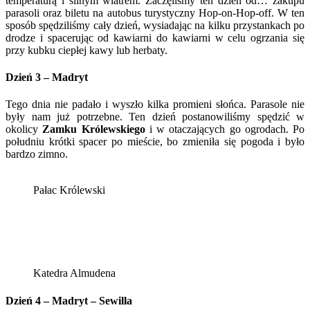
temperaturą i silnym wiatrem. Zaczęliśmy ten dzień od… zakupu
parasoli oraz biletu na autobus turystyczny Hop-on-Hop-off. W ten
sposób spędziliśmy cały dzień, wysiadając na kilku przystankach po
drodze i spacerując od kawiarni do kawiarni w celu ogrzania się
przy kubku ciepłej kawy lub herbaty.
Dzień 3 – Madryt
Tego dnia nie padało i wyszło kilka promieni słońca. Parasole nie
były nam już potrzebne. Ten dzień postanowiliśmy spędzić w
okolicy
Zamku Królewskiego
i w otaczających go ogrodach. Po
południu krótki spacer po mieście, bo zmieniła się pogoda i było
bardzo zimno.
Pałac Królewski
Katedra Almudena
Dzień 4 – Madryt – Sewilla