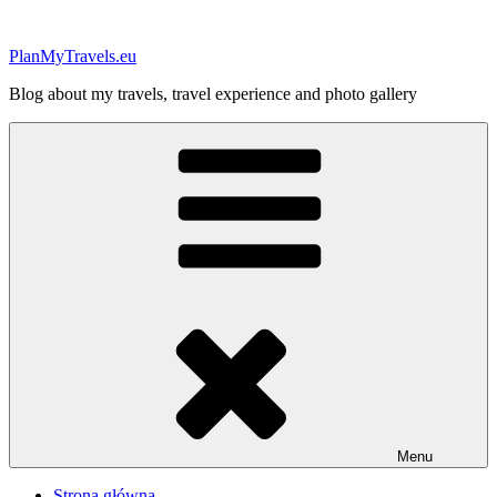
Przejdź
do
PlanMyTravels.eu
treści
Blog about my travels, travel experience and photo gallery
Menu
Strona główna