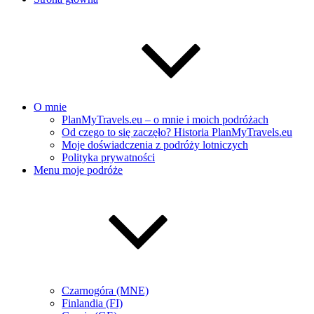
O mnie
PlanMyTravels.eu – o mnie i moich podróżach
Od czego to się zaczęło? Historia PlanMyTravels.eu
Moje doświadczenia z podróży lotniczych
Polityka prywatności
Menu moje podróże
Czarnogóra (MNE)
Finlandia (FI)