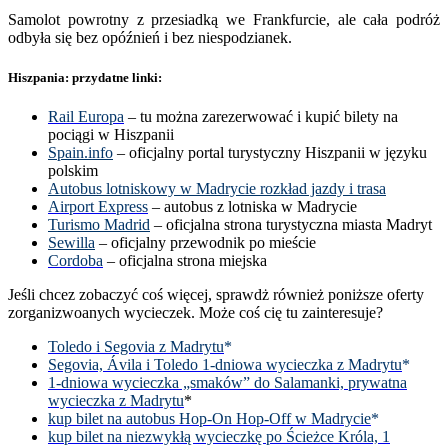
Samolot powrotny z przesiadką we Frankfurcie, ale cała podróż
odbyła się bez opóźnień i bez niespodzianek.
Hiszpania: przydatne linki:
Rail Europa
– tu można zarezerwować i kupić bilety na
pociągi w Hiszpanii
Spain.info
– oficjalny portal turystyczny Hiszpanii w języku
polskim
Autobus lotniskowy w Madrycie rozkład jazdy i trasa
Airport Express
– autobus z lotniska w Madrycie
Turismo Madrid
– oficjalna strona turystyczna miasta Madryt
Sewilla
– oficjalny przewodnik po mieście
Cordoba
– oficjalna strona miejska
Jeśli chcez zobaczyć coś więcej, sprawdż również poniższe oferty
zorganizwoanych wycieczek. Może coś cię tu zainteresuje?
Toledo i Segovia z Madrytu
*
Segovia, Ávila i Toledo 1-dniowa wycieczka z Madrytu
*
1-dniowa wycieczka „smaków” do Salamanki, prywatna
wycieczka z Madrytu
*
kup bilet na autobus Hop-On Hop-Off w Madrycie
*
kup bilet na niezwykłą wycieczkę po
Ścieżce Króla, 1