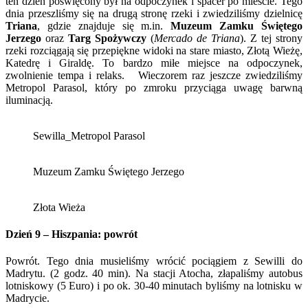
ten dzień poświęcony był na odpoczynek i spacer po mieście. Tego
dnia przeszliśmy się na drugą stronę rzeki i zwiedziliśmy dzielnicę
Triana
, gdzie znajduje się m.in.
Muzeum Zamku Świętego
Jerzego
oraz
Targ Spożywczy
(
Mercado de Triana
). Z tej strony
rzeki rozciągają się przepiękne widoki na stare miasto, Złotą Wieżę,
Katedrę i Giraldę. To bardzo miłe miejsce na odpoczynek,
zwolnienie tempa i relaks. Wieczorem raz jeszcze zwiedziliśmy
Metropol Parasol, który po zmroku przyciąga uwagę barwną
iluminacją.
Sewilla_Metropol Parasol
Muzeum Zamku Świętego Jerzego
Złota Wieża
Dzień 9 – Hiszpania: powrót
Powrót. Tego dnia musieliśmy wrócić pociągiem z Sewilli do
Madrytu. (2 godz. 40 min). Na stacji Atocha, złapaliśmy autobus
lotniskowy (5 Euro) i po ok. 30-40 minutach byliśmy na lotnisku w
Madrycie.