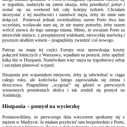
w tygodniu, nadarzyła się zatem okazja, żeby przedłużyć pobyt i
zostać np. na weekend lub cały kolejny tydzień. Chciałam
skorzystać z tej możliwości i namówić męża, żeby do mnie tam
dołączył. Ponieważ jednak zwiedzaliśmy razem Porto dwa lata
wcześniej, wydawało nam się, że nie mamy potrzeby, żeby razem
wrócić znowu do tego samego miasta. Mimo, że uważam Porto za
niezwykłe miejsce, z przepięknymi widokami, niezwykłą starówką i
pysznym słodkim winem – pragnęliśmy zwiedzić coś nowego.
Patrząc na mapę tej części Europy oraz sprawdzając koszty
połączeń lotniczych z Warszawy, wpadłam na pomysł, żeby spędzić
kilka dni w Hiszpanii. Namówiłam więc męża na tygodniowy urlop
i zaczęłam planować wyjazd.
Hiszpania jest wspaniałym miejscem, żeby ją odwiedzać w ciągu
całego roku, ale końcówka lutego zapowiadała się zimna i
deszczowa. Pragnęliśmy „wygrzać” się gdzieś w pierwszych
wiosennych promieniach słońca i tak zrodził się pomysł na
Andaluzję.
Hiszpania – pomysł na wycieczkę
Postanowiliśmy, że pierwszego dnia wieczorem spotkamy się z
mężem w Madrycie. Ja miałam przylecieć tam bezpośrednio z Porto,