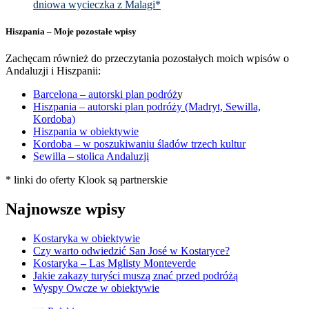
dniowa wycieczka z Malagi*
Hiszpania – Moje pozostałe wpisy
Zachęcam również do przeczytania pozostałych moich wpisów o
Andaluzji i Hiszpanii:
Barcelona – autorski plan podróż
y
Hiszpania – autorski plan podróży (Madryt, Sewilla,
Kordoba)
Hiszpania w obiektywie
Kordoba – w poszukiwaniu śladów trzech kultur
Sewilla – stolica Andaluzji
* linki do oferty Klook są partnerskie
Najnowsze wpisy
Kostaryka w obiektywie
Czy warto odwiedzić San José w Kostaryce?
Kostaryka – Las Mglisty Monteverde
Jakie zakazy turyści muszą znać przed podróżą
Wyspy Owcze w obiektywie