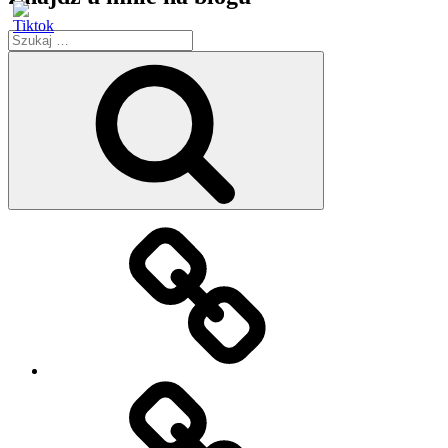
Szukaj:
Szukaj
Strona
główna
O
mnie