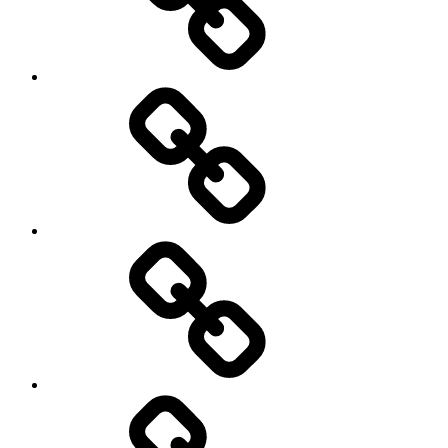
Menu
moje
podróże
Galeria
zdjęć
Niezbędnik
w
podróży