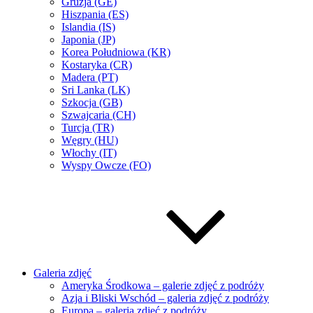
Gruzja (GE)
Hiszpania (ES)
Islandia (IS)
Japonia (JP)
Korea Południowa (KR)
Kostaryka (CR)
Madera (PT)
Sri Lanka (LK)
Szkocja (GB)
Szwajcaria (CH)
Turcja (TR)
Węgry (HU)
Włochy (IT)
Wyspy Owcze (FO)
Galeria zdjęć
Ameryka Środkowa – galerie zdjęć z podróży
Azja i Bliski Wschód – galeria zdjęć z podróży
Europa – galeria zdjęć z podróży