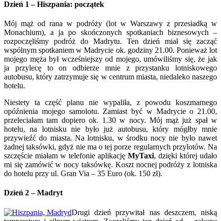
Dzień 1 – Hiszpania: początek
Mój mąż od rana w podróży (lot w Warszawy z przesiadką w
Monachium), a ja po skończonych spotkaniach biznesowych –
rozpoczęliśmy podróż do Madrytu. Ten dzień miał się zacząć
wspólnym spotkaniem w Madrycie ok. godziny 21.00. Ponieważ lot
mojego męża był wcześniejszy od mojego, umówiliśmy się, że jak
ja przylecę to on odbierze mnie z przystanku lotniskowego
autobusu, który zatrzymuje się w centrum miasta, niedaleko naszego
hotelu.
Niestety ta część planu nie wypaliła, z powodu koszmarnego
opóźnienia mojego samolotu. Zamiast być w Madrycie o 21.00,
przeleciałam tam dopiero ok. 1.30 w nocy. Mój mąż już spał w
hotelu, na lotnisku nie było już autobusu, który mógłby mnie
przywieźć do miasta. Na lotnisku, w środku nocy nie było nawet
żadnej taksówki, gdyż nie ma o tej porze regularnych przylotów. Na
szczęście miałam w telefonie aplikację
MyTaxi
, dzięki której udało
mi się zamówić w nocy taksówkę. Koszt nocnej podróży z lotniska
do hotelu przy ul. Gran Via – 35 Euro (ok. 150 zł).
Dzień 2 – Madryt
Drugi dzień przywitał nas deszczem, niską