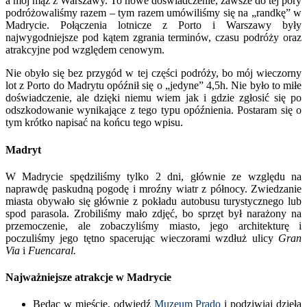
a mój mąż z Warszawy. To nowe doświadczenie, zawsze do tej pory
podróżowaliśmy razem – tym razem umówiliśmy się na „randkę” w
Madrycie. Połączenia lotnicze z Porto i Warszawy były
najwygodniejsze pod kątem zgrania terminów, czasu podróży oraz
atrakcyjne pod względem cenowym.
Nie obyło się bez przygód w tej części podróży, bo mój wieczorny
lot z Porto do Madrytu opóźnił się o „jedyne” 4,5h. Nie było to miłe
doświadczenie, ale dzięki niemu wiem jak i gdzie zgłosić się po
odszkodowanie wynikające z tego typu opóźnienia. Postaram się o
tym krótko napisać na końcu tego wpisu.
Madryt
W Madrycie spędziliśmy tylko 2 dni, głównie ze względu na
naprawdę paskudną pogodę i mroźny wiatr z północy. Zwiedzanie
miasta obywało się głównie z pokładu autobusu turystycznego lub
spod parasola. Zrobiliśmy mało zdjęć, bo sprzęt był narażony na
przemoczenie, ale zobaczyliśmy miasto, jego architekturę i
poczuliśmy jego tętno spacerując wieczorami wzdłuż ulicy
Gran
Via
i
Fuencaral.
Najważniejsze atrakcje w Madrycie
Będąc w mieście, odwiedź
Muzeum Prado
i podziwiaj dzieła