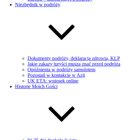
Niezbędnik w podróży
Dokumenty podróży, deklaracja zdrowia, KLP
Jakie zakazy turyści muszą znać przed podróżą
Opóźnienia w podróży samolotem
Pozostań w kontakcie w Azji
UK ETA: wniosek online
Historie Moich Gości