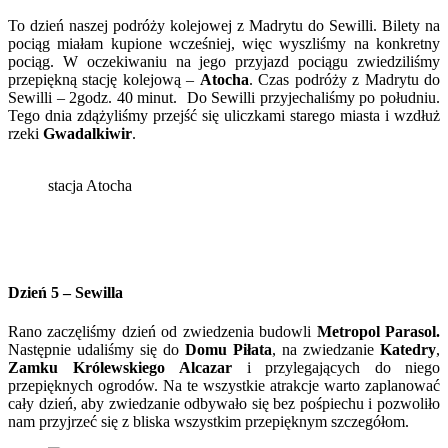
To dzień naszej podróży kolejowej z Madrytu do Sewilli. Bilety na
pociąg miałam kupione wcześniej, więc wyszliśmy na konkretny
pociąg. W oczekiwaniu na jego przyjazd pociągu zwiedziliśmy
przepiękną stację kolejową –
Atocha
. Czas podróży z Madrytu do
Sewilli – 2godz. 40 minut. Do Sewilli przyjechaliśmy po południu.
Tego dnia zdążyliśmy przejść się uliczkami starego miasta i wzdłuż
rzeki
Gwadalkiwir
.
stacja Atocha
Dzień 5 – Sewilla
Rano zaczęliśmy dzień od zwiedzenia budowli
Metropol Parasol.
Następnie udaliśmy się do
Domu Piłata
, na zwiedzanie
Katedry
,
Zamku Królewskiego
Alcazar
i przylegających do niego
przepięknych ogrodów. Na te wszystkie atrakcje warto zaplanować
cały dzień, aby zwiedzanie odbywało się bez pośpiechu i pozwoliło
nam przyjrzeć się z bliska wszystkim przepięknym szczegółom.