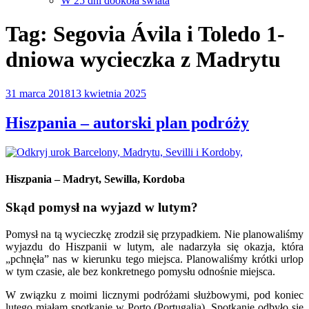
W 25 dni dookoła świata
Tag:
Segovia Ávila i Toledo 1-
dniowa wycieczka z Madrytu
Opublikowane
31 marca 2018
13 kwietnia 2025
w
Hiszpania – autorski plan podróży
Hiszpania – Madryt, Sewilla, Kordoba
Skąd pomysł na wyjazd w lutym?
Pomysł na tą wycieczkę zrodził się przypadkiem. Nie planowaliśmy
wyjazdu do Hiszpanii w lutym, ale nadarzyła się okazja, która
„pchnęła” nas w kierunku tego miejsca. Planowaliśmy krótki urlop
w tym czasie, ale bez konkretnego pomysłu odnośnie miejsca.
W związku z moimi licznymi podróżami służbowymi, pod koniec
lutego miałam spotkanie w Porto (Portugalia). Spotkanie odbyło się