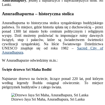
Anuradhapury
, jednej z najstarszych i najważniejszych stolic Sri
Lanki.
Anuradhapurna – historyczna stolica
Anuradhapurna to historyczna stolica syngaleskiego buddyjskiego
państwa. To miejsce, gdzie historia splata się z duchowością – przez
ponad 1300 lat miasto było centrum politycznym i religijnym
wyspy. Dziś możemy podziwiać tu imponujące ruiny dawnych
świątyń, stup i pałaców, które są świadectwem świetności
cywilizacji syngaleskiej. Na liście Światowego Dziedzictwa
UNESCO znajduje się od roku 1982 –
Sacred City of
Anuradhapura
.
W Anuradhapurze odwiedzimy m.in.:
Święte drzewo Sri Maha Bodhi
Najstarsze drzewo na świecie, liczące ponad 220 lat, pod którym
według legendy Budda osiągnął oświecenie. To miejsce
pielgrzymek buddystów z całego świata.
Drzewo Jaya Sri Maha, Anuradhapura, Sri Lanka