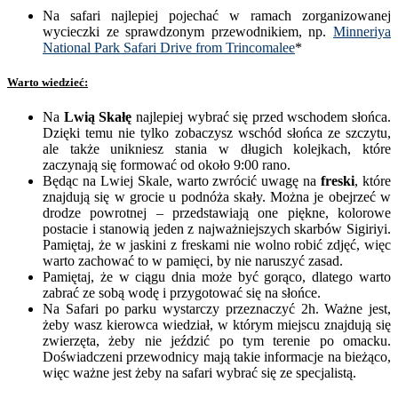
Na safari najlepiej pojechać w ramach zorganizowanej
wycieczki ze sprawdzonym przewodnikiem, np.
Minneriya
National Park Safari Drive from Trincomalee
*
Warto wiedzieć:
Na
Lwią Skałę
najlepiej wybrać się przed wschodem słońca.
Dzięki temu nie tylko zobaczysz wschód słońca ze szczytu,
ale także unikniesz stania w długich kolejkach, które
zaczynają się formować od około 9:00 rano.
Będąc na Lwiej Skale, warto zwrócić uwagę na
freski
, które
znajdują się w grocie u podnóża skały. Można je obejrzeć w
drodze powrotnej – przedstawiają one piękne, kolorowe
postacie i stanowią jeden z najważniejszych skarbów Sigiriyi.
Pamiętaj, że w jaskini z freskami nie wolno robić zdjęć, więc
warto zachować to w pamięci, by nie naruszyć zasad.
Pamiętaj, że w ciągu dnia może być gorąco, dlatego warto
zabrać ze sobą wodę i przygotować się na słońce.
Na Safari po parku wystarczy przeznaczyć 2h. Ważne jest,
żeby wasz kierowca wiedział, w którym miejscu znajdują się
zwierzęta, żeby nie jeździć po tym terenie po omacku.
Doświadczeni przewodnicy mają takie informacje na bieżąco,
więc ważne jest żeby na safari wybrać się ze specjalistą.