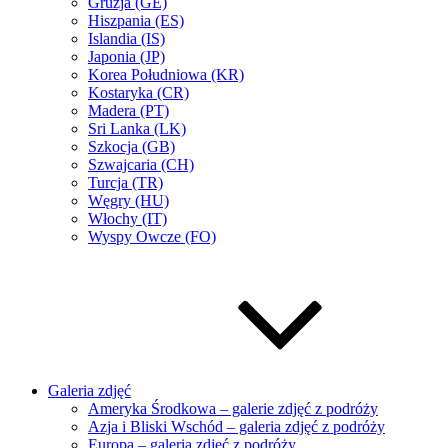
Gruzja (GE)
Hiszpania (ES)
Islandia (IS)
Japonia (JP)
Korea Południowa (KR)
Kostaryka (CR)
Madera (PT)
Sri Lanka (LK)
Szkocja (GB)
Szwajcaria (CH)
Turcja (TR)
Węgry (HU)
Włochy (IT)
Wyspy Owcze (FO)
Galeria zdjęć
Ameryka Środkowa – galerie zdjęć z podróży
Azja i Bliski Wschód – galeria zdjęć z podróży
Europa – galeria zdjęć z podróży