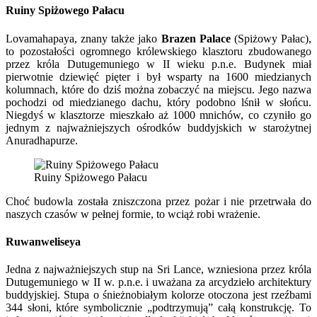
Ruiny Spiżowego Pałacu
Lovamahapaya, znany także jako
Brazen Palace
(Spiżowy Pałac),
to pozostałości ogromnego królewskiego klasztoru zbudowanego
przez króla Dutugemuniego w II wieku p.n.e. Budynek miał
pierwotnie dziewięć pięter i był wsparty na 1600 miedzianych
kolumnach, które do dziś można zobaczyć na miejscu. Jego nazwa
pochodzi od miedzianego dachu, który podobno lśnił w słońcu.
Niegdyś w klasztorze mieszkało aż 1000 mnichów, co czyniło go
jednym z najważniejszych ośrodków buddyjskich w starożytnej
Anuradhapurze.
Ruiny Spiżowego Pałacu
Choć budowla została zniszczona przez pożar i nie przetrwała do
naszych czasów w pełnej formie, to wciąż robi wrażenie.
Ruwanweliseya
Jedna z najważniejszych stup na Sri Lance, wzniesiona przez króla
Dutugemuniego w II w. p.n.e. i uważana za arcydzieło architektury
buddyjskiej. Stupa o śnieżnobiałym kolorze otoczona jest rzeźbami
344 słoni, które symbolicznie „podtrzymują” całą konstrukcję. To