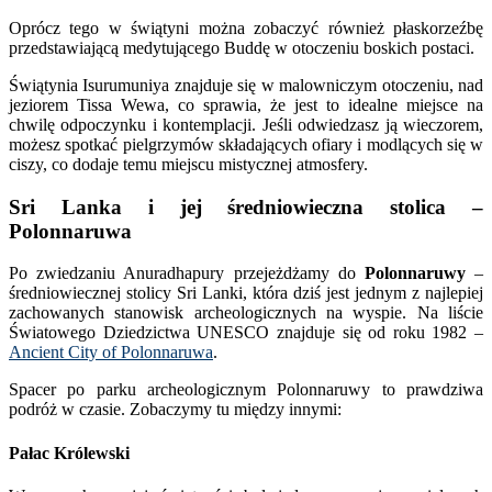
Oprócz tego w świątyni można zobaczyć również płaskorzeźbę
przedstawiającą medytującego Buddę w otoczeniu boskich postaci.
Świątynia Isurumuniya znajduje się w malowniczym otoczeniu, nad
jeziorem Tissa Wewa, co sprawia, że jest to idealne miejsce na
chwilę odpoczynku i kontemplacji. Jeśli odwiedzasz ją wieczorem,
możesz spotkać pielgrzymów składających ofiary i modlących się w
ciszy, co dodaje temu miejscu mistycznej atmosfery.
Sri Lanka i jej średniowieczna stolica –
Polonnaruwa
Po zwiedzaniu Anuradhapury przejeżdżamy do
Polonnaruwy
–
średniowiecznej stolicy Sri Lanki, która dziś jest jednym z najlepiej
zachowanych stanowisk archeologicznych na wyspie. Na liście
Światowego Dziedzictwa UNESCO znajduje się od roku 1982 –
Ancient City of Polonnaruwa
.
Spacer po parku archeologicznym Polonnaruwy to prawdziwa
podróż w czasie. Zobaczymy tu między innymi:
Pałac Królewski