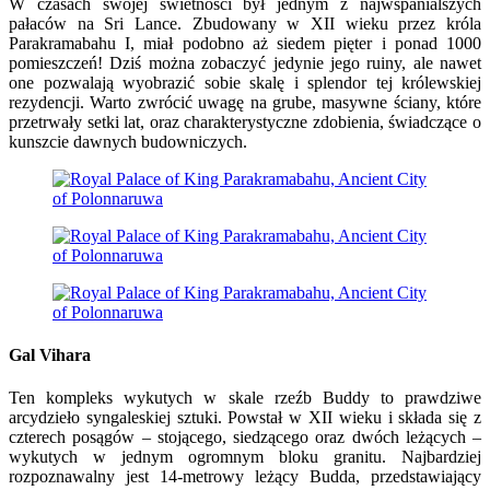
W czasach swojej świetności był jednym z najwspanialszych
pałaców na Sri Lance. Zbudowany w XII wieku przez króla
Parakramabahu I, miał podobno aż siedem pięter i ponad 1000
pomieszczeń! Dziś można zobaczyć jedynie jego ruiny, ale nawet
one pozwalają wyobrazić sobie skalę i splendor tej królewskiej
rezydencji. Warto zwrócić uwagę na grube, masywne ściany, które
przetrwały setki lat, oraz charakterystyczne zdobienia, świadczące o
kunszcie dawnych budowniczych.
Gal Vihara
Ten kompleks wykutych w skale rzeźb Buddy to prawdziwe
arcydzieło syngaleskiej sztuki. Powstał w XII wieku i składa się z
czterech posągów – stojącego, siedzącego oraz dwóch leżących –
wykutych w jednym ogromnym bloku granitu. Najbardziej
rozpoznawalny jest 14-metrowy leżący Budda, przedstawiający