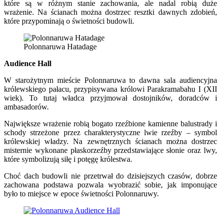
które są w różnym stanie zachowania, ale nadal robią duże
wrażenie. Na ścianach można dostrzec resztki dawnych zdobień,
które przypominają o świetności budowli.
Polonnaruwa Hatadage
Audience Hall
W starożytnym mieście Polonnaruwa to dawna sala audiencyjna
królewskiego pałacu, przypisywana królowi Parakramabahu I (XII
wiek). To tutaj władca przyjmował dostojników, doradców i
ambasadorów.
Największe wrażenie robią bogato rzeźbione kamienne balustrady i
schody strzeżone przez charakterystyczne lwie rzeźby – symbol
królewskiej władzy. Na zewnętrznych ścianach można dostrzec
misternie wykonane płaskorzeźby przedstawiające słonie oraz lwy,
które symbolizują siłę i potęgę królestwa.
Choć dach budowli nie przetrwał do dzisiejszych czasów, dobrze
zachowana podstawa pozwala wyobrazić sobie, jak imponujące
było to miejsce w epoce świetności Polonnaruwy.