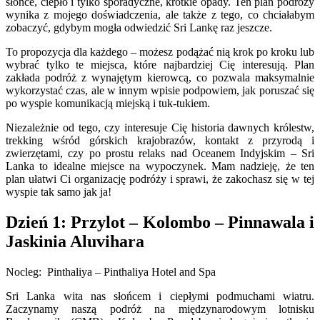
słońce, ciepło i tylko sporadyczne, krótkie opady. Ten plan podróży
wynika z mojego doświadczenia, ale także z tego, co chciałabym
zobaczyć, gdybym mogła odwiedzić Sri Lankę raz jeszcze.
To propozycja dla każdego – możesz podążać nią krok po kroku lub
wybrać tylko te miejsca, które najbardziej Cię interesują. Plan
zakłada podróż z wynajętym kierowcą, co pozwala maksymalnie
wykorzystać czas, ale w innym wpisie podpowiem, jak poruszać się
po wyspie komunikacją miejską i tuk-tukiem.
Niezależnie od tego, czy interesuje Cię historia dawnych królestw,
trekking wśród górskich krajobrazów, kontakt z przyrodą i
zwierzętami, czy po prostu relaks nad Oceanem Indyjskim – Sri
Lanka to idealne miejsce na wypoczynek. Mam nadzieję, że ten
plan ułatwi Ci organizację podróży i sprawi, że zakochasz się w tej
wyspie tak samo jak ja!
Dzień 1: Przylot – Kolombo – Pinnawala i
Jaskinia Aluvihara
Nocleg: Pinthaliya – Pinthaliya Hotel and Spa
Sri Lanka wita nas słońcem i ciepłymi podmuchami wiatru.
Zaczynamy naszą podróż na międzynarodowym lotnisku