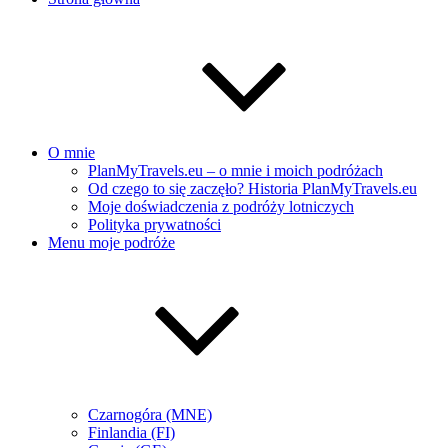
O mnie
PlanMyTravels.eu – o mnie i moich podróżach
Od czego to się zaczęło? Historia PlanMyTravels.eu
Moje doświadczenia z podróży lotniczych
Polityka prywatności
Menu moje podróże
Czarnogóra (MNE)
Finlandia (FI)