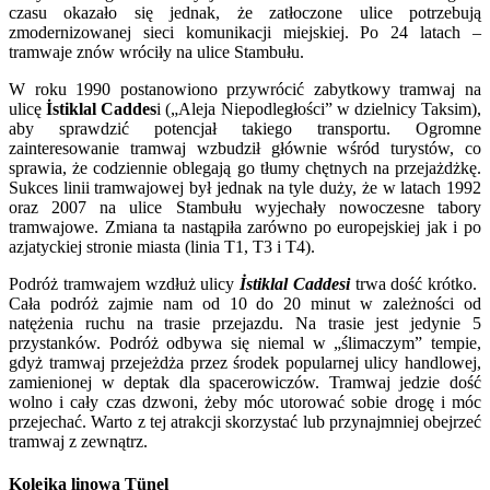
czasu okazało się jednak, że zatłoczone ulice potrzebują
zmodernizowanej sieci komunikacji miejskiej. Po 24 latach –
tramwaje znów wróciły na ulice Stambułu.
W roku 1990 postanowiono przywrócić zabytkowy tramwaj na
ulicę
İstiklal Caddes
i („Aleja Niepodległości” w dzielnicy Taksim),
aby sprawdzić potencjał takiego transportu. Ogromne
zainteresowanie tramwaj wzbudził głównie wśród turystów, co
sprawia, że codziennie oblegają go tłumy chętnych na przejażdżkę.
Sukces linii tramwajowej był jednak na tyle duży, że w latach 1992
oraz 2007 na ulice Stambułu wyjechały nowoczesne tabory
tramwajowe. Zmiana ta nastąpiła zarówno po europejskiej jak i po
azjatyckiej stronie miasta (linia T1, T3 i T4).
Podróż tramwajem wzdłuż ulicy
İstiklal Cadde
s
i
trwa dość krótko.
Cała podróż zajmie nam od 10 do 20 minut w zależności od
natężenia ruchu na trasie przejazdu. Na trasie jest jedynie 5
przystanków. Podróż odbywa się niemal w „ślimaczym” tempie,
gdyż tramwaj przejeżdża przez środek popularnej ulicy handlowej,
zamienionej w deptak dla spacerowiczów. Tramwaj jedzie dość
wolno i cały czas dzwoni, żeby móc utorować sobie drogę i móc
przejechać. Warto z tej atrakcji skorzystać lub przynajmniej obejrzeć
tramwaj z zewnątrz.
Kolejka linowa Tünel