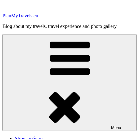
Przejdź
do
PlanMyTravels.eu
treści
Blog about my travels, travel experience and photo gallery
Menu
Strona główna