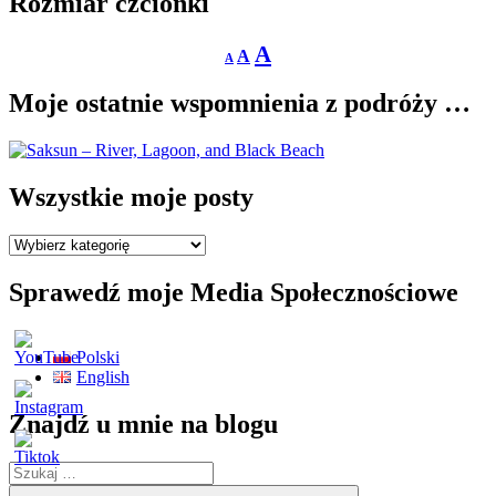
Rozmiar czcionki
Decrease
Reset
Increase
A
A
A
font
font
size.
font
size.
Moje ostatnie wspomnienia z podróży …
size.
Wszystkie moje posty
Wszystkie
moje
posty
Sprawedź moje Media Społecznościowe
Polski
English
Znajdź u mnie na blogu
Szukaj:
Szukaj