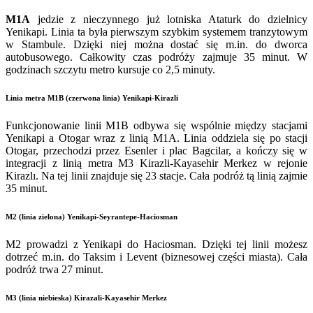
M1A
jedzie z nieczynnego już lotniska Ataturk do dzielnicy
Yenikapi. Linia ta była pierwszym szybkim systemem tranzytowym
w Stambule. Dzięki niej można dostać się m.in. do dworca
autobusowego. Całkowity czas podróży zajmuje 35 minut. W
godzinach szczytu metro kursuje co 2,5 minuty.
Linia metra M1B (czerwona linia) Yenikapi-Kirazli
Funkcjonowanie linii M1B odbywa się wspólnie między stacjami
Yenikapi a Otogar wraz z linią M1A. Linia oddziela się po stacji
Otogar, przechodzi przez Esenler i plac Bagcilar, a kończy się w
integracji z linią metra M3 Kirazli-Kayasehir Merkez w rejonie
Kirazlı. Na tej linii znajduje się 23 stacje. Cała podróż tą linią zajmie
35 minut.
M2 (linia zielona)
Yenikapi-Seyrantepe-Haciosman
M2 prowadzi z Yenikapi do Haciosman. Dzięki tej linii możesz
dotrzeć m.in. do Taksim i Levent (biznesowej części miasta). Cała
podróż trwa 27 minut.
M3 (linia niebieska)
Kirazali-Kayasehir Merkez