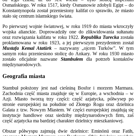
Osmańskiego. W roku 1517, kiedy Osmanowie zdobyli Egipt – do
Konstantynopola został przeniesiony kalifat co sprawiło, że miasto
stało się centrum islamskiego świata.
Po pierwszej wojnie światowej, w roku 1919 do miasta wkroczyły
wojska alianckie. Doprowadziły one do zlikwidowania sułtanatu
oraz rozwiązania kalifatu w roku 1922.
Republika Turecka
została
proklamowana w roku 1923, a jej pierwszym prezydentem został
Mustafa Kemal Atatürk
– nazywany „ojcem Turków”. W tym
samym roku przeniesiono stolicę do Ankary. W roku 1930 miasto
zostało oficjalnie nazwane
Stambułem
dla potrzeb kontaktów
międzynarodowych.
Geografia miasta
Stambuł położony jest nad cieśniną Bosfor i morzem Marmara.
Zachodnia część miasta znajduje się w Europie, a wschodnia – w
Azji. Miasto tworzą trzy części: część azjatycka, półwysep po
stronie europejskiej na południe od Złotego Rogu oraz dzielnica
Galata z tzw. Nowym Miastem. W części europejskiej znajdują się
instytucje handlowe oraz siedziby międzynarodowych firm, zaś
część azjatycka ma bardziej charakter dzielnicy mieszkaniowej.
Obszar półwyspu zajmują dwie dzielnice: Eminönü oraz Fatih,