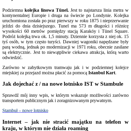
Podziemna
kolejka linowa Tünel.
Jest to najstarsza linia metra w
kontynentalnej Europie i druga na świecie po Londynie. Kolejka
uruchomiona została po praz pierwszy w roku 1875 i nieprzerwanie
jeździ do dnia dzisiejszego. Tunel ma 573 m długości i różnicę
wysokości 60 metrów pomiędzy stacją Karaköy i Tünel Square.
Podróż kolejką trwa ok. 1,5 minuty. Dziennie korzysta z niej ok. 15
tyś osób, w tym często turyści. Dawniej wagoniki napędzane były
parą wodną, jednak po modernizacji w 1971 roku, obecnie zasilane
są elektrycznie. Jest to niewątpliwie ciekawa atrakcja, którą warto
odwiedzić.
Zarówno w zabytkowym tramwaju jak i w podziemnej kolejce
miejskiej za przejazd można płacić za pomocą
Istanbul Kart
.
Jak dojechać z / na nowe lotnisko IST w Stambule
Sprawdź mój inny wpis, w którym wskazuje możliwości zarówno
transportem publicznym jak i zoragnizowanym prywatnym.
Stambuł – nowe lotnisko
Internet – jak nie stracić majątku na telefon w
kraju, w którym nie działa roaming