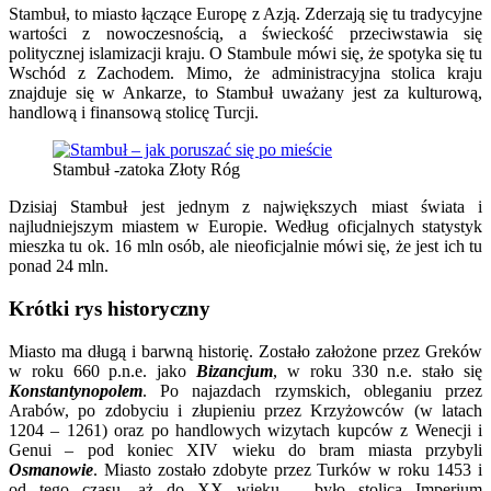
Stambuł, to miasto łączące Europę z Azją. Zderzają się tu tradycyjne
wartości z nowoczesnością, a świeckość przeciwstawia się
politycznej islamizacji kraju. O Stambule mówi się, że spotyka się tu
Wschód z Zachodem. Mimo, że administracyjna stolica kraju
znajduje się w Ankarze, to Stambuł uważany jest za kulturową,
handlową i finansową stolicę Turcji.
Stambuł -zatoka Złoty Róg
Dzisiaj Stambuł jest jednym z największych miast świata i
najludniejszym miastem w Europie. Według oficjalnych statystyk
mieszka tu ok. 16 mln osób, ale nieoficjalnie mówi się, że jest ich tu
ponad 24 mln.
Krótki rys historyczny
Miasto ma długą i barwną historię. Zostało założone przez Greków
w roku 660 p.n.e. jako
Bizancjum
, w roku 330 n.e. stało się
Konstantynopolem
. Po najazdach rzymskich, obleganiu przez
Arabów, po zdobyciu i złupieniu przez Krzyżowców (w latach
1204 – 1261) oraz po handlowych wizytach kupców z Wenecji i
Genui – pod koniec XIV wieku do bram miasta przybyli
Osmanowie
. Miasto zostało zdobyte przez Turków w roku 1453 i
od tego czasu, aż do XX wieku – było stolicą Imperium