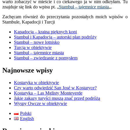
warto zobaczyć w mieście i co ciekawego ja w nim odkryłam. Tu
znajduje się link do wpisu pt. „
Stambuł – tajemnice miasta
„.
Zachęcam również do przeczytania pozostałych moich wpisów o
Stambule, Kapadocji i Turcji
Kapadocja – kraina pięknych koni
Stambuł i Kapadocja – autorski plan podróży
Stambuł – nowe lotnisko
Turcja w obiektywie
Stambuł – tajemnice miasta
Stambuł – zwiedzanie z pomysłem
Najnowsze wpisy
Kostaryka w obiektywie
Czy warto odwiedzić San José w Kostaryce?
Kostaryka – Las Mglisty Monteverde
Jakie zakazy turyści muszą znać przed podróżą
Wyspy Owcze w obiektywie
Polski
English