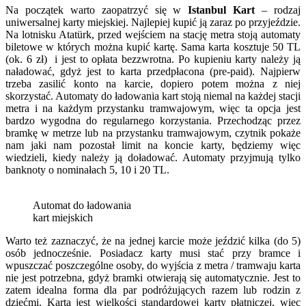
Na początek warto zaopatrzyć się w
Istanbul Kart
– rodzaj
uniwersalnej karty miejskiej. Najlepiej kupić ją zaraz po przyjeździe.
Na lotnisku Atatürk, przed wejściem na stację metra stoją automaty
biletowe w których można kupić kartę. Sama karta kosztuje 50 TL
(ok. 6 zł) i jest to opłata bezzwrotna. Po kupieniu karty należy ją
naładować, gdyż jest to karta przedpłacona (pre-paid). Najpierw
trzeba zasilić konto na karcie, dopiero potem można z niej
skorzystać. Automaty do ładowania kart stoją niemal na każdej stacji
metra i na każdym przystanku tramwajowym, więc ta opcja jest
bardzo wygodna do regularnego korzystania. Przechodząc przez
bramkę w metrze lub na przystanku tramwajowym, czytnik pokaże
nam jaki nam pozostał limit na koncie karty, będziemy więc
wiedzieli, kiedy należy ją doładować. Automaty przyjmują tylko
banknoty o nominałach 5, 10 i 20 TL.
Automat do ładowania
kart miejskich
Warto też zaznaczyć, że na jednej karcie może jeździć kilka (do 5)
osób jednocześnie. Posiadacz karty musi stać przy bramce i
wpuszczać poszczególne osoby, do wyjścia z metra / tramwaju karta
nie jest potrzebna, gdyż bramki otwierają się automatycznie. Jest to
zatem idealna forma dla par podróżujących razem lub rodzin z
dziećmi. Karta jest wielkości standardowej karty płatniczej, więc