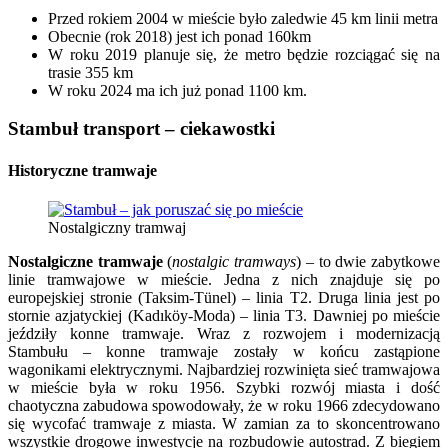
Przed rokiem 2004 w mieście było zaledwie 45 km linii metra
Obecnie (rok 2018) jest ich ponad 160km
W roku 2019 planuje się, że metro będzie rozciągać się na
trasie 355 km
W roku 2024 ma ich już ponad 1100 km.
Stambuł transport
– ciekawostki
Histo
ryczne tramwaje
Nostalgiczny tramwaj
Nostalgiczne tramwaje
(
nostalgic tramways
) – to dwie zabytkowe
linie tramwajowe w mieście. Jedna z nich znajduje się po
europejskiej stronie (Taksim-Tünel) – linia T2. Druga linia jest po
stornie azjatyckiej (Kadıköy-Moda) – linia T3. Dawniej po mieście
jeździły konne tramwaje. Wraz z rozwojem i modernizacją
Stambułu – konne tramwaje zostały w końcu zastąpione
wagonikami elektrycznymi. Najbardziej rozwinięta sieć tramwajowa
w mieście była w roku 1956. Szybki rozwój miasta i dość
chaotyczna zabudowa spowodowały, że w roku 1966 zdecydowano
się wycofać tramwaje z miasta. W zamian za to skoncentrowano
wszystkie drogowe inwestycje na rozbudowie autostrad. Z biegiem