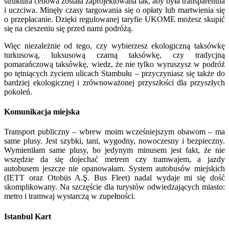
struktura cenowa została zaprojektowana tak, aby była transparentna
i uczciwa. Minęły czasy targowania się o opłaty lub martwienia się
o przepłacanie. Dzięki regulowanej taryfie UKOME możesz skupić
się na cieszeniu się przed nami podróżą.
Więc niezależnie od tego, czy wybierzesz ekologiczną taksówkę
turkusową, luksusową czarną taksówkę, czy tradycjną
pomarańczową taksówkę, wiedz, że nie tylko wyruszysz w podróż
po tętniących życiem ulicach Stambułu – przyczyniasz się także do
bardziej ekologicznej i zrównoważonej przyszłości dla przyszłych
pokoleń.
Komunikacja miejska
Transport publiczny – wbrew moim wcześniejszym obawom – ma
same plusy. Jest szybki, tani, wygodny, nowoczesny i bezpieczny.
Wymieniłam same plusy, bo jedynym minusem jest fakt, że nie
wszędzie da się dojechać metrem czy tramwajem, a jazdy
autobusem jeszcze nie opanowałam. System autobusów miejskich
(IETT oraz Otobüs A.Ş. Bus Fleet) nadal wydaje mi się dość
skomplikowany. Na szczęście dla turystów odwiedzających miasto:
metro i tramwaj wystarczą w zupełności.
Istanbul Kart