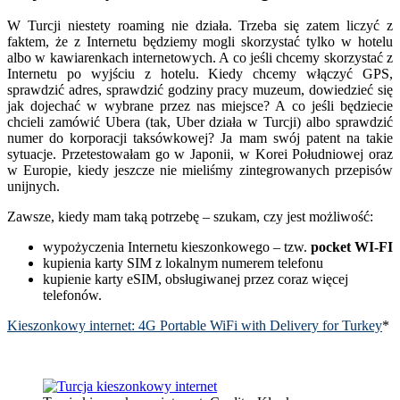
W Turcji niestety roaming nie działa. Trzeba się zatem liczyć z
faktem, że z Internetu będziemy mogli skorzystać tylko w hotelu
albo w kawiarenkach internetowych. A co jeśli chcemy skorzystać z
Internetu po wyjściu z hotelu. Kiedy chcemy włączyć GPS,
sprawdzić adres, sprawdzić godziny pracy muzeum, dowiedzieć się
jak dojechać w wybrane przez nas miejsce? A co jeśli będziecie
chcieli zamówić Ubera (tak, Uber działa w Turcji) albo sprawdzić
numer do korporacji taksówkowej? Ja mam swój patent na takie
sytuacje. Przetestowałam go w Japonii, w Korei Południowej oraz
w Europie, kiedy jeszcze nie mieliśmy zintegrowanych przepisów
unijnych.
Zawsze, kiedy mam taką potrzebę – szukam, czy jest możliwość:
wypożyczenia Internetu kieszonkowego – tzw.
pocket WI-FI
kupienia karty SIM z lokalnym numerem telefonu
kupienie karty eSIM, obsługiwanej przez coraz więcej
telefonów.
Kieszonkowy internet: 4G Portable WiFi with Delivery for Turkey
*