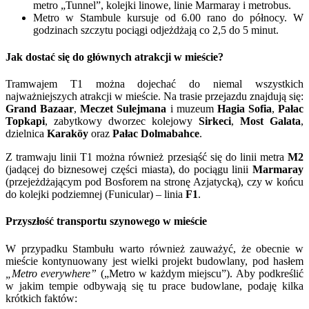
metro „Tunnel”, kolejki linowe, linie Marmaray i metrobus.
Metro w Stambule kursuje od 6.00 rano do północy. W
godzinach szczytu pociągi odjeżdżają co 2,5 do 5 minut.
Jak dostać się do głównych atrakcji w mieście?
Tramwajem T1 można dojechać do niemal wszystkich
najważniejszych atrakcji w mieście. Na trasie przejazdu znajdują się:
Grand Bazaar
,
Meczet Sulejmana
i muzeum
Hagia Sofia
,
Pałac
Topkapi
, zabytkowy dworzec kolejowy
Sirkeci
,
Most Galata
,
dzielnica
Karaköy
oraz
Pałac Dolmabahce
.
Z tramwaju linii T1 można również przesiąść się do linii metra
M2
(jadącej do biznesowej części miasta), do pociągu linii
Marmaray
(przejeżdżającym pod Bosforem na stronę Azjatycką), czy w końcu
do kolejki podziemnej (Funicular) – linia
F1
.
Przyszłość transportu szynowego w mieście
W przypadku Stambułu warto również zauważyć, że obecnie w
mieście kontynuowany jest wielki projekt budowlany, pod hasłem
„Metro everywhere”
(„Metro w każdym miejscu”). Aby podkreślić
w jakim tempie odbywają się tu prace budowlane, podaję kilka
krótkich faktów: