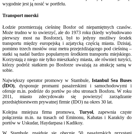
wygodnie jest ją nosić w portfelu.
Transport morski
Łodzie przemierzają cieśninę Bosfor od niepamiętnych czasów.
Może trudno w to uwierzyć, ale do 1973 roku (kiedy wybudowano
pierwszy most na Bosforze), był to jedyny możliwy środek
transportu między europejską i azjatycką częścią miasta. Dzisiaj,
pomimo trzech mostów oraz metra przejeżdżającego pod cieśniną –
statki są nadal bardzo popularnym środkiem transportu miejskiego.
Korzystają z niego nie tylko mieszkańcy miasta, ale również turyści,
którzy podróż statkiem po Bosforze uważają za atrakcję samą w
sobie.
Największy operator promowy w Stambule,
Istanbul Sea Buses
(İDO)
, dysponuje promami pasażerskimi i samochodowymi i
oferuje m.in. podróże do portów po obu stronach Bosforu. W roku
2011, miasto zdecydowało się powierzyć zarządzanie
przedsiębiorstwem prywatnej firmie (IDO) na okres 30 lat.
Kolejna mniejsza firma promowa,
Turyol
, zapewnia częste
połączenia m.in. na trasach od Eminonu, Kabatas i Karaköy do
portów w Uskudar, Haydarpasa i Kadikoy.
W Stambule znajduje się obecnie 50 pasażerskich przystani