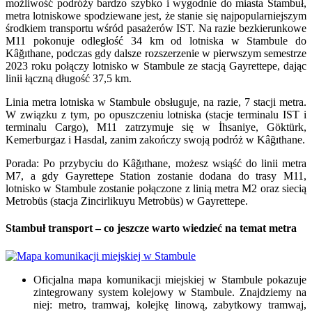
możliwość podróży bardzo szybko i wygodnie do miasta Stambuł,
metra lotniskowe spodziewane jest, że stanie się najpopularniejszym
środkiem transportu wśród pasażerów IST. Na razie bezkierunkowe
M11 pokonuje odległość 34 km od lotniska w Stambule do
Kâğıthane, podczas gdy dalsze rozszerzenie w pierwszym semestrze
2023 roku połączy lotnisko w Stambule ze stacją Gayrettepe, dając
linii łączną długość 37,5 km.
Linia metra lotniska w Stambule obsługuje, na razie, 7 stacji metra.
W związku z tym, po opuszczeniu lotniska (stacje terminalu IST i
terminalu Cargo), M11 zatrzymuje się w İhsaniye, Göktürk,
Kemerburgaz i Hasdal, zanim zakończy swoją podróż w Kâğıthane.
Porada: Po przybyciu do Kâğıthane, możesz wsiąść do linii metra
M7, a gdy Gayrettepe Station zostanie dodana do trasy M11,
lotnisko w Stambule zostanie połączone z linią metra M2 oraz siecią
Metrobüs (stacja Zincirlikuyu Metrobüs) w Gayrettepe.
Stambuł transport – co jeszcze warto wiedzieć na temat metra
Oficjalna mapa komunikacji miejskiej w Stambule
pokazuje
zintegrowany system kolejowy w Stambule. Znajdziemy na
niej: metro, tramwaj, kolejkę linową, zabytkowy tramwaj,