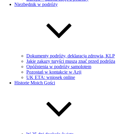
Niezbędnik w podróży
Dokumenty podróży, deklaracja zdrowia, KLP
Jakie zakazy turyści muszą znać przed podróżą
Opóźnienia w podróży samolotem
Pozostań w kontakcie w Azji
UK ETA: wniosek online
Historie Moich Gości