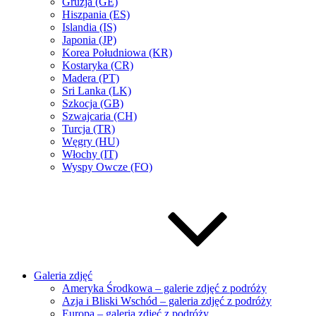
Gruzja (GE)
Hiszpania (ES)
Islandia (IS)
Japonia (JP)
Korea Południowa (KR)
Kostaryka (CR)
Madera (PT)
Sri Lanka (LK)
Szkocja (GB)
Szwajcaria (CH)
Turcja (TR)
Węgry (HU)
Włochy (IT)
Wyspy Owcze (FO)
Galeria zdjęć
Ameryka Środkowa – galerie zdjęć z podróży
Azja i Bliski Wschód – galeria zdjęć z podróży
Europa – galeria zdjęć z podróży