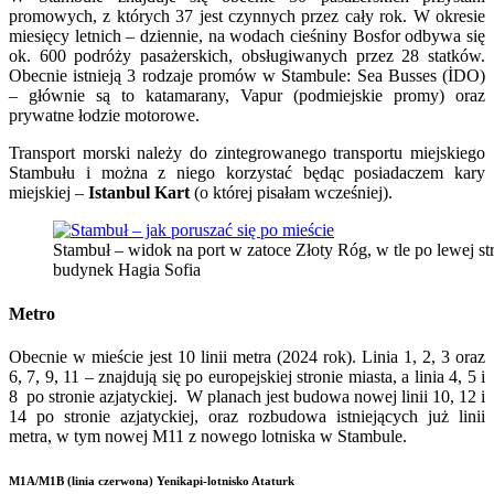
promowych, z których 37 jest czynnych przez cały rok. W okresie
miesięcy letnich – dziennie, na wodach cieśniny Bosfor odbywa się
ok. 600 podróży pasażerskich, obsługiwanych przez 28 statków.
Obecnie istnieją 3 rodzaje promów w Stambule: Sea Busses (İDO)
– głównie są to katamarany, Vapur (podmiejskie promy) oraz
prywatne łodzie motorowe.
Transport morski należy do zintegrowanego transportu miejskiego
Stambułu i można z niego korzystać będąc posiadaczem kary
miejskiej –
Istanbul Kart
(o której pisałam wcześniej).
Stambuł – widok na port w zatoce Złoty Róg, w tle po lewej s
budynek Hagia Sofia
Metro
Obecnie w mieście jest 10 linii metra (2024 rok). Linia 1, 2, 3 oraz
6, 7, 9, 11 – znajdują się po europejskiej stronie miasta, a linia 4, 5 i
8 po stronie azjatyckiej. W planach jest budowa nowej linii 10, 12 i
14 po stronie azjatyckiej, oraz rozbudowa istniejących już linii
metra, w tym nowej M11 z nowego lotniska w Stambule.
M1A/M1B (linia czerwona)
Yenikapi-lotnisko Ataturk