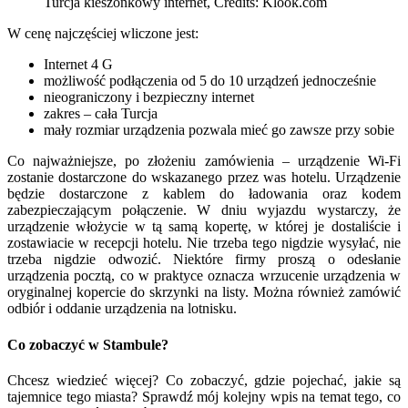
Turcja kieszonkowy internet, Credits: Klook.com
W cenę najczęściej wliczone jest:
Internet 4 G
możliwość podłączenia od 5 do 10 urządzeń jednocześnie
nieograniczony i bezpieczny internet
zakres – cała Turcja
mały rozmiar urządzenia pozwala mieć go zawsze przy sobie
Co najważniejsze, po złożeniu zamówienia – urządzenie Wi-Fi
zostanie dostarczone do wskazanego przez was hotelu. Urządzenie
będzie dostarczone z kablem do ładowania oraz kodem
zabezpieczającym połączenie. W dniu wyjazdu wystarczy, że
urządzenie włożycie w tą samą kopertę, w której je dostaliście i
zostawiacie w recepcji hotelu. Nie trzeba tego nigdzie wysyłać, nie
trzeba nigdzie odwozić. Niektóre firmy proszą o odesłanie
urządzenia pocztą, co w praktyce oznacza wrzucenie urządzenia w
oryginalnej kopercie do skrzynki na listy. Można również zamówić
odbiór i oddanie urządzenia na lotnisku.
Co zobaczyć w Stambule?
Chcesz wiedzieć więcej? Co zobaczyć, gdzie pojechać, jakie są
tajemnice tego miasta? Sprawdź mój kolejny wpis na temat tego, co