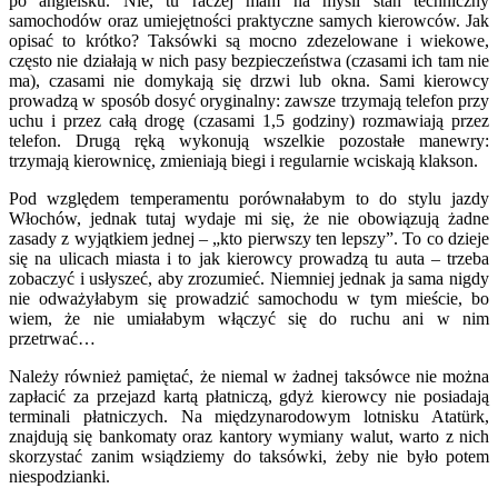
po angielsku. Nie, tu raczej mam na myśli stan techniczny
samochodów oraz umiejętności praktyczne samych kierowców. Jak
opisać to krótko? Taksówki są mocno zdezelowane i wiekowe,
często nie działają w nich pasy bezpieczeństwa (czasami ich tam nie
ma), czasami nie domykają się drzwi lub okna. Sami kierowcy
prowadzą w sposób dosyć oryginalny: zawsze trzymają telefon przy
uchu i przez całą drogę (czasami 1,5 godziny) rozmawiają przez
telefon. Drugą ręką wykonują wszelkie pozostałe manewry:
trzymają kierownicę, zmieniają biegi i regularnie wciskają klakson.
Pod względem temperamentu porównałabym to do stylu jazdy
Włochów, jednak tutaj wydaje mi się, że nie obowiązują żadne
zasady z wyjątkiem jednej – „kto pierwszy ten lepszy”. To co dzieje
się na ulicach miasta i to jak kierowcy prowadzą tu auta – trzeba
zobaczyć i usłyszeć, aby zrozumieć. Niemniej jednak ja sama nigdy
nie odważyłabym się prowadzić samochodu w tym mieście, bo
wiem, że nie umiałabym włączyć się do ruchu ani w nim
przetrwać…
Należy również pamiętać, że niemal w żadnej taksówce nie można
zapłacić za przejazd kartą płatniczą, gdyż kierowcy nie posiadają
terminali płatniczych. Na międzynarodowym lotnisku Atatürk,
znajdują się bankomaty oraz kantory wymiany walut, warto z nich
skorzystać zanim wsiądziemy do taksówki, żeby nie było potem
niespodzianki.