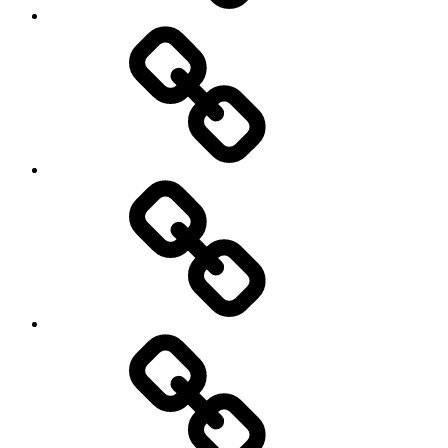
Menu
moje
podróże
Galeria
zdjęć
Niezbędnik
w
podróży