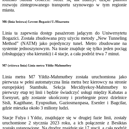
rozwoju zintegrowanego transportu szynowego w tym regionie
miasta.
M6 (linia beżowa)
Levent-Bogazici U./Hisarustu
Linia ta zapewnia dostęp pasażerom jadącym do Uniwersytetu
Bogazici. Została zbudowana przy użyciu metody „New Tunneling
Method” (NATM) jako pojedynczy tunel. Metro zbudowane na
systemie jednoszynowym. Na trasie znajduje się tylko jeden pociąg
(obsługujący oba kierunki) i 4 stacje, a cała podróż trwa 7 minut.
M7 (różowa linia) Linia metra Yildiz-Mahmutbey
Linia metra M7 Yildiz-Mahmutbey została uruchomiona jako
pierwsza w pełni automatyczna linia metra bez kierowcy na stronie
europejskiej Stambułu. Sekcja Mecidiyekoy-Mahmutbey to
pierwszy etap tej linii i będzie świadczyć usługi między Kabatas a
Esenyurt, gdy zostanie ukończony i przebiegnie przez dzielnice
Sisli, Kagithane, Eyupsultan, Gaziosmanpasa, Esenler i Bagcilar,
gdzie mieszka około 3 miliony ludzi.
Stacje Fulya i Yıldız, znajdujące się w drugiej fazie linii, zostały
uruchomione 2 stycznia 2023 roku, a ich połączenie z Besiktas
zostało ustanowione. Na drodze znajduje się 17 stacji, a cała podróż