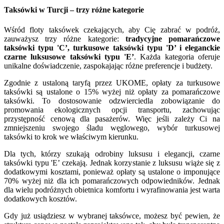
Taksówki w Turcji – trzy różne kategorie
Wśród floty taksówek czekających, aby Cię zabrać w podróż,
zauważysz trzy różne kategorie:
tradycyjne pomarańczowe
taksówki typu 'C’, turkusowe taksówki typu 'D’ i eleganckie
czarne luksusowe taksówki typu 'E’
. Każda kategoria oferuje
unikalne doświadczenie, zaspokajając różne preferencje i budżety.
Zgodnie z ustaloną taryfą przez UKOME, opłaty za turkusowe
taksówki są ustalone o 15% wyżej niż opłaty za pomarańczowe
taksówki. To dostosowanie odzwierciedla zobowiązanie do
promowania ekologicznych opcji transportu, zachowując
przystępność cenową dla pasażerów. Więc jeśli zależy Ci na
zmniejszeniu swojego śladu węglowego, wybór turkusowej
taksówki to krok we właściwym kierunku.
Dla tych, którzy szukają odrobiny luksusu i elegancji, czarne
taksówki typu 'E’ czekają. Jednak korzystanie z luksusu wiąże się z
dodatkowymi kosztami, ponieważ opłaty są ustalone o imponujące
70% wyżej niż dla ich pomarańczowych odpowiedników. Jednak
dla wielu podróżnych obietnica komfortu i wyrafinowania jest warta
dodatkowych kosztów.
Gdy już usiądziesz w wybranej taksówce, możesz być pewien, że