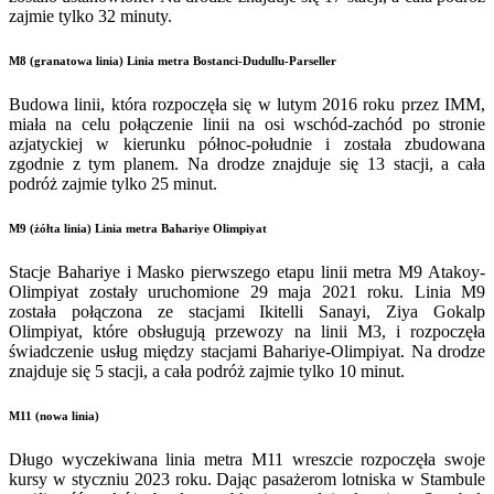
zajmie tylko 32 minuty.
M8 (granatowa linia) Linia metra Bostanci-Dudullu-Parseller
Budowa linii, która rozpoczęła się w lutym 2016 roku przez IMM,
miała na celu połączenie linii na osi wschód-zachód po stronie
azjatyckiej w kierunku północ-południe i została zbudowana
zgodnie z tym planem. Na drodze znajduje się 13 stacji, a cała
podróż zajmie tylko 25 minut.
M9 (żółta linia) Linia metra Bahariye Olimpiyat
Stacje Bahariye i Masko pierwszego etapu linii metra M9 Atakoy-
Olimpiyat zostały uruchomione 29 maja 2021 roku. Linia M9
została połączona ze stacjami Ikitelli Sanayi, Ziya Gokalp
Olimpiyat, które obsługują przewozy na linii M3, i rozpoczęła
świadczenie usług między stacjami Bahariye-Olimpiyat. Na drodze
znajduje się 5 stacji, a cała podróż zajmie tylko 10 minut.
M11 (nowa linia)
Długo wyczekiwana linia metra M11 wreszcie rozpoczęła swoje
kursy w styczniu 2023 roku. Dając pasażerom lotniska w Stambule