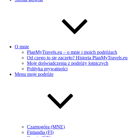
O mnie
PlanMyTravels.eu – o mnie i moich podróżach
Od czego to się zaczęło? Historia PlanMyTravels.eu
Moje doświadczenia z podróży lotniczych
Polityka prywatności
Menu moje podróże
Czarnogóra (MNE)
Finlandia (FI)