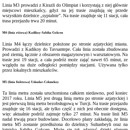
Linia M3 prowadzi z Kirazli do Olimpiat i korzystają z niej głównie
miejscowi mieszkańcy, gdyż na jej trasie znajdują się przede
wszystkim dzielnice „sypialnie”. Na trasie znajduje się 11 stacji, cała
trasa przejazdu trwa 20 minut.
M4 (linia różowa)
Kadikoy-Sabiha Gokcen
Linia M4 łączy dzielnice położone po stronie azjatyckiej miasta.
Prowadzi z Kadikoy do Tavsantepe. Cała linia została zbudowana
pod ziemią, łącznie z obszarem magazynowym i warsztatowym. Na
trasie jest 19 stacji, a cała podróż może zająć nawet 65 minut, ze
względu na duże odległości pomiędzy stacjami. Używana tylko
przez lokalnych mieszkańców.
M5 (linia fioletowa)
Uskudar-Cekmekoy
Ta linia metra została uruchomiona całkiem niedawno, pod koniec
2017 roku. Linia M5 jest drugą linią metra po stronie azjatyckiej i
jest pierwszą linią metra bezobsługową w Turcji. Na trasie przejazdu
znajduje się 16 stacji, ale tylko część z nich jest obecnie dostępna,
więc aktualnie podróż zajmuje tylko 27 minut. Na trasie linii M5
nadal trwają prace budowlane. Docelowo plany zakładają, że linia
metra M5 zostanie przedłużona do dzielnicy Sultanbeyli oraz na
lotnisko Sabiha Gokcen. Może się tak zdarzyć dzięki planom