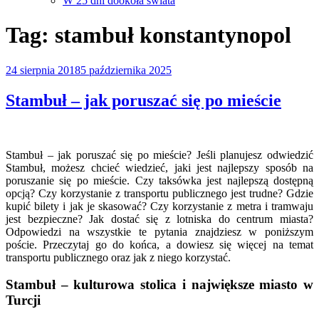
W 25 dni dookoła świata
Tag:
stambuł konstantynopol
Opublikowane
24 sierpnia 2018
5 października 2025
w
Stambuł – jak poruszać się po mieście
Stambuł – jak poruszać się po mieście? Jeśli planujesz odwiedzić
Stambuł, możesz chcieć wiedzieć, jaki jest najlepszy sposób na
poruszanie się po mieście. Czy taksówka jest najlepszą dostępną
opcją? Czy korzystanie z transportu publicznego jest trudne? Gdzie
kupić bilety i jak je skasować? Czy korzystanie z metra i tramwaju
jest bezpieczne? Jak dostać się z lotniska do centrum miasta?
Odpowiedzi na wszystkie te pytania znajdziesz w poniższym
poście.
Przeczytaj go do końca, a dowiesz się więcej na temat
transportu publicznego oraz jak z niego korzystać.
Stambuł – kulturowa stolica i największe miasto w
Turcji