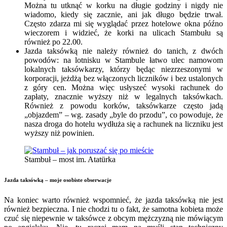
Można tu utknąć w korku na długie godziny i nigdy nie
wiadomo, kiedy się zacznie, ani jak długo będzie trwał.
Często zdarza mi się wyglądać przez hotelowe okna późno
wieczorem i widzieć, że korki na ulicach Stambułu są
również po 22.00.
Jazda taksówką nie należy również do tanich, z dwóch
powodów: na lotnisku w Stambule łatwo ulec namowom
lokalnych taksówkarzy, którzy będąc niezrzeszonymi w
korporacji, jeżdżą bez włączonych liczników i bez ustalonych
z góry cen. Można więc usłyszeć wysoki rachunek do
zapłaty, znacznie wyższy niż w legalnych taksówkach.
Również z powodu korków, taksówkarze często jadą
„objazdem” – wg. zasady „byle do przodu”, co powoduje, że
nasza droga do hotelu wydłuża się a rachunek na liczniku jest
wyższy niż powinien.
Stambuł – most im. Atatürka
Jazda taksówką – moje osobiste obserwacje
Na koniec warto również wspomnieć, że jazda taksówką nie jest
również bezpieczna. I nie chodzi tu o fakt, że samotna kobieta może
czuć się niepewnie w taksówce z obcym mężczyzną nie mówiącym