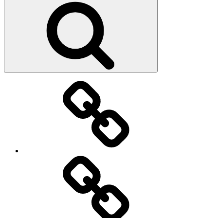
Strona
główna
O
mnie