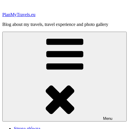
Przejdź
do
PlanMyTravels.eu
treści
Blog about my travels, travel experience and photo gallery
Menu
Strona główna