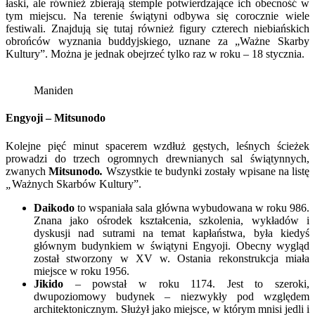
łaski, ale również zbierają stemple potwierdzające ich obecność w
tym miejscu. Na terenie świątyni odbywa się corocznie wiele
festiwali. Znajdują się tutaj również figury czterech niebiańskich
obrońców wyznania buddyjskiego, uznane za „Ważne Skarby
Kultury”. Można je jednak obejrzeć tylko raz w roku – 18 stycznia.
Maniden
Engyoji –
Mitsunodo
Kolejne pięć minut spacerem wzdłuż gęstych, leśnych ścieżek
prowadzi do trzech ogromnych drewnianych sal świątynnych,
zwanych
Mitsunodo
.
Wszystkie te budynki zostały wpisane na listę
„
Ważnych Skarbów Kultury”.
Daikodo
to wspaniała sala główna wybudowana w roku 986.
Znana jako ośrodek kształcenia, szkolenia, wykładów i
dyskusji nad sutrami na temat kapłaństwa, była kiedyś
głównym budynkiem w świątyni Engyoji. Obecny wygląd
został stworzony w XV w. Ostania rekonstrukcja miała
miejsce w roku 1956.
Jikido
– powstał w roku 1174. Jest to szeroki,
dwupoziomowy budynek – niezwykły pod względem
architektonicznym. Służył jako miejsce, w którym mnisi jedli i