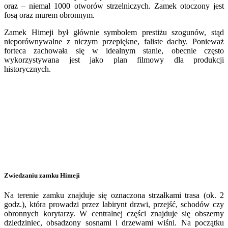
oraz – niemal 1000 otworów strzelniczych. Zamek otoczony jest
fosą oraz murem obronnym.
Zamek Himeji był głównie symbolem prestiżu szogunów, stąd
nieporównywalne z niczym przepiękne, faliste dachy. Ponieważ
forteca zachowała się w idealnym stanie, obecnie często
wykorzystywana jest jako plan filmowy dla produkcji
historycznych.
Zwiedzaniu zamku Himeji
Na terenie zamku znajduje się oznaczona strzałkami trasa (ok. 2
godz.), która prowadzi przez labirynt drzwi, przejść, schodów czy
obronnych korytarzy. W centralnej części znajduje się obszerny
dziedziniec, obsadzony sosnami i drzewami wiśni. Na początku