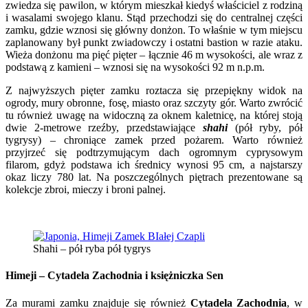
zwiedza się pawilon, w którym mieszkał kiedyś właściciel z rodziną
i wasalami swojego klanu. Stąd przechodzi się do centralnej części
zamku, gdzie wznosi się główny donżon. To właśnie w tym miejscu
zaplanowany był punkt zwiadowczy i ostatni bastion w razie ataku.
Wieża donżonu ma pięć pięter – łącznie 46 m wysokości, ale wraz z
podstawą z kamieni – wznosi się na wysokości 92 m n.p.m.
Z najwyższych pięter zamku roztacza się przepiękny widok na
ogrody, mury obronne, fosę, miasto oraz szczyty gór. Warto zwrócić
tu również uwagę na widoczną za oknem kaletnicę, na której stoją
dwie 2-metrowe rzeźby, przedstawiające
shahi
(p
ół ryby, pół
tygrysy) – chroniące zamek przed pożarem. Warto również
przyjrzeć się podtrzymującym dach ogromnym cyprysowym
filarom, gdyż podstawa ich średnicy wynosi 95 cm, a najstarszy
okaz liczy 780 lat. Na poszczególnych piętrach prezentowane są
kolekcje zbroi, mieczy i broni palnej.
Shahi – pół ryba pół tygrys
Himeji – Cytadela Zachodnia i księżniczka Sen
Za murami zamku znajduje się również
Cytadela Zachodnia
, w