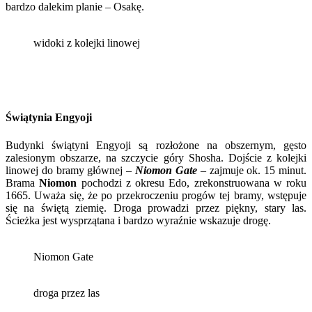
bardzo dalekim planie – Osakę.
widoki z kolejki linowej
Świątynia Engyoji
Budynki świątyni Engyoji są rozłożone na obszernym, gęsto
zalesionym obszarze, na szczycie góry Shosha. Dojście z kolejki
linowej do bramy głównej –
Niomon Gate
– zajmuje ok. 15 minut.
Brama
Niomon
pochodzi z okresu Edo, zrekonstruowana w roku
1665. Uważa się, że po przekroczeniu progów tej bramy, wstępuje
się na świętą ziemię. Droga prowadzi przez piękny, stary las.
Ścieżka jest wysprzątana i bardzo wyraźnie wskazuje drogę.
Niomon Gate
droga przez las