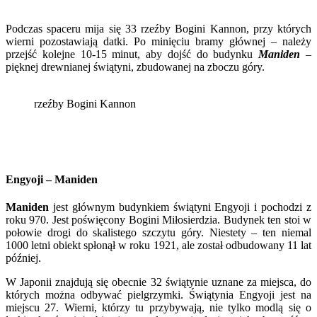
Podczas spaceru mija się 33 rzeźby Bogini Kannon, przy których
wierni pozostawiają datki. Po minięciu bramy głównej – należy
przejść kolejne 10-15 minut, aby dojść do budynku
Maniden
–
pięknej drewnianej świątyni, zbudowanej na zboczu góry.
rzeźby Bogini Kannon
Engyoji
–
Maniden
Maniden
jest głównym budynkiem świątyni Engyoji i pochodzi z
roku 970. Jest poświęcony Bogini Miłosierdzia. Budynek ten stoi w
połowie drogi do skalistego szczytu góry. Niestety – ten niemal
1000 letni obiekt spłonął w roku 1921, ale został odbudowany 11 lat
później.
W Japonii znajdują się obecnie 32 świątynie uznane za miejsca, do
których można odbywać pielgrzymki. Świątynia Engyoji jest na
miejscu 27. Wierni, którzy tu przybywają, nie tylko modlą się o