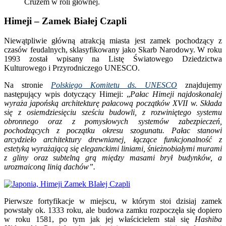
Cruzem w roli głównej.
Himeji – Zamek Białej Czapli
Niewątpliwie główną atrakcją miasta jest zamek pochodzący z
czasów feudalnych, sklasyfikowany jako Skarb Narodowy. W roku
1993 został wpisany na Listę Światowego Dziedzictwa
Kulturowego i Przyrodniczego UNESCO.
Na stronie
Polskiego Komitetu ds. UNESCO
znajdujemy
następujący wpis dotyczący Himeji: „
Pałac Himeji najdoskonalej
wyraża japońską architekturę pałacową początków XVII w. Składa
się z osiemdziesięciu sześciu budowli, z rozwiniętego systemu
obronnego oraz z pomysłowych systemów zabezpieczeń,
pochodzących z początku okresu szogunatu. Pałac stanowi
arcydzieło architektury drewnianej, łączące funkcjonalność z
estetyką wyrażającą się eleganckimi liniami, śnieżnobiałymi murami
z gliny oraz subtelną grą między masami brył budynków, a
urozmaiconą linią dachów”.
Pierwsze fortyfikacje w miejscu, w którym stoi dzisiaj zamek
powstały ok. 1333 roku, ale budowa zamku rozpoczęła się dopiero
w roku 1581, po tym jak jej właścicielem stał się
Hashiba