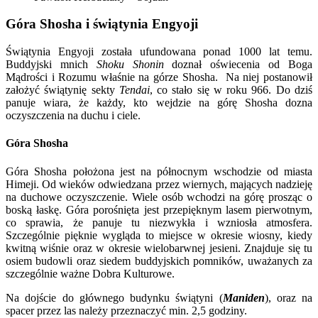
Góra Shosha i świątynia Engyoji
Świątynia Engyoji została ufundowana ponad 1000 lat temu.
Buddyjski mnich
Shoku Shonin
doznał oświecenia od Boga
Mądrości i Rozumu właśnie na górze Shosha. Na niej postanowił
założyć świątynię sekty
Tendai
, co stało się w roku 966. Do dziś
panuje wiara, że każdy, kto wejdzie na górę Shosha dozna
oczyszczenia na duchu i ciele.
Góra Shosha
Góra Shosha położona jest na północnym wschodzie od miasta
Himeji. Od wieków odwiedzana przez wiernych, mających nadzieję
na duchowe oczyszczenie. Wiele osób wchodzi na górę prosząc o
boską łaskę. Góra porośnięta jest przepięknym lasem pierwotnym,
co sprawia, że panuje tu niezwykła i wzniosła atmosfera.
Szczególnie pięknie wygląda to miejsce w okresie wiosny, kiedy
kwitną wiśnie oraz w okresie wielobarwnej jesieni. Znajduje się tu
osiem budowli oraz siedem buddyjskich pomników, uważanych za
szczególnie ważne Dobra Kulturowe.
Na dojście do głównego budynku świątyni (
Maniden
), oraz na
spacer przez las należy przeznaczyć min. 2,5 godziny.