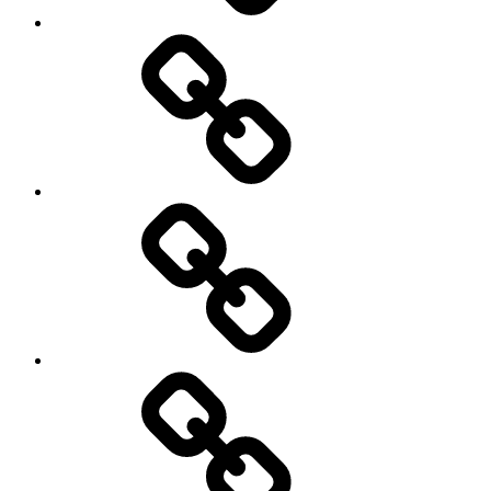
O
mnie
Menu
moje
podróże
Galeria
zdjęć