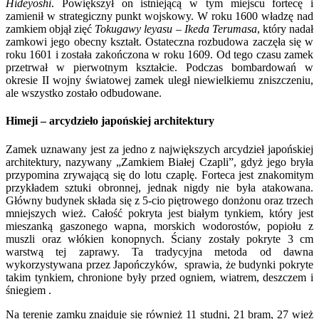
Hideyoshi
. Powiększył on istniejącą w tym miejscu fortecę i
zamienił w strategiczny punkt wojskowy. W roku 1600 władzę nad
zamkiem objął zięć
Tokugawy leyasu
–
Ikeda Terumasa
, który nadał
zamkowi jego obecny kształt. Ostateczna rozbudowa zaczęła się w
roku 1601 i została zakończona w roku 1609. Od tego czasu zamek
przetrwał w pierwotnym kształcie. Podczas bombardowań w
okresie II wojny światowej zamek uległ niewielkiemu zniszczeniu,
ale wszystko zostało odbudowane.
Himeji – arcydzieło japońskiej architektury
Zamek uznawany jest za jedno z największych arcydzieł japońskiej
architektury, nazywany „Zamkiem Białej Czapli”, gdyż jego bryła
przypomina zrywającą się do lotu czaplę. Forteca jest znakomitym
przykładem sztuki obronnej, jednak nigdy nie była atakowana.
Główny budynek składa się z 5-cio piętrowego donżonu oraz trzech
mniejszych wież. Całość pokryta jest białym tynkiem, który jest
mieszanką gaszonego wapna, morskich wodorostów, popiołu z
muszli oraz włókien konopnych. Ściany zostały pokryte 3 cm
warstwą tej zaprawy. Ta tradycyjna metoda od dawna
wykorzystywana przez Japończyków, sprawia, że budynki pokryte
takim tynkiem, chronione były przed ogniem, wiatrem, deszczem i
śniegiem .
Na terenie zamku znajduje się również 11 studni, 21 bram, 27 wież