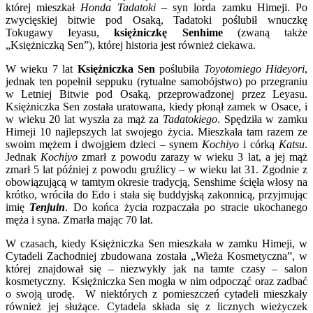
której mieszkał
Honda Tadatoki
– syn lorda zamku Himeji. Po
zwycięskiej bitwie pod Osaką, Tadatoki poślubił wnuczkę
Tokugawy Ieyasu,
księżniczkę Senhime
(zwaną także
„Księżniczką Sen”), której historia jest również ciekawa.
W wieku 7 lat
Księżniczka Sen
poślubiła
Toyotomiego Hideyori
,
jednak ten popełnił seppuku (rytualne samobójstwo) po przegraniu
w Letniej Bitwie pod Osaką, przeprowadzonej przez Leyasu.
Księżniczka Sen została uratowana, kiedy płonął zamek w Osace, i
w wieku 20 lat wyszła za mąż za
Tadatokiego
. Spędziła w zamku
Himeji 10 najlepszych lat swojego życia. Mieszkała tam razem ze
swoim mężem i dwojgiem dzieci – synem
Kochiyo
i córką
Katsu
.
Jednak
Kochiyo
zmarł z powodu zarazy w wieku 3 lat, a jej mąż
zmarł 5 lat później z powodu gruźlicy – w wieku lat 31. Zgodnie z
obowiązującą w tamtym okresie tradycją, Senshime ścięła włosy na
krótko, wróciła do Edo i stała się buddyjską zakonnicą, przyjmując
imię
Tenjuin
. Do końca życia rozpaczała po stracie ukochanego
męża i syna. Zmarła mając 70 lat.
W czasach, kiedy Księżniczka Sen mieszkała w zamku Himeji, w
Cytadeli Zachodniej zbudowana została „Wieża Kosmetyczna”, w
której znajdował się – niezwykły jak na tamte czasy – salon
kosmetyczny. Księżniczka Sen mogła w nim odpocząć oraz zadbać
o swoją urodę. W niektórych z pomieszczeń cytadeli mieszkały
również jej służące. Cytadela składa się z licznych wieżyczek