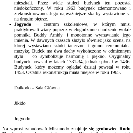
mieszkali. Przez wiele stuleci budynek ten pozostał
niedokończony. W roku 1963 budynek zdemontowano i
zrekonstruowano. Jego najważniejsze skarby wystawione są
na drugim piętrze.
Jogyodo
– centrum szkoleniowe, w którym mnisi
praktykowali wiarę poprzez wielogodzinne chodzenie wokół
pomnika Buddy Amidy, i monotonne wymawianie jego
imienia. W dawnych czasach służyło również jako scena, na
której wystawiano sztuki taneczne i grano ceremonialną
muzykę. Budek ma dwa dachy wykończone w odmiennym
stylu – co symbolizuje harmonię i piękno. Oryginalny
budynek powstał w latach 1331-34, jednak spłonął w 1436.
Budynek, który możemy oglądać dzisiaj powstał w roku
1453. Ostatnia rekonstrukcja miała miejsce w roku 1965.
Daikodo – Sala Główna
Jikido
Jogyodo
Na wprost zabudowań Mitsunodo znajduje się
grobowiec Rodu