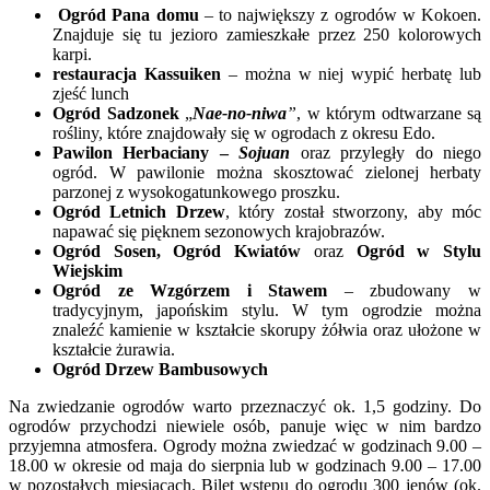
Ogród Pana domu
– to największy z ogrodów w Kokoen.
Znajduje się tu jezioro zamieszkałe przez 250 kolorowych
karpi.
restauracja Kassuiken
– można w niej wypić herbatę lub
zjeść lunch
Ogród Sadzonek
„
Nae-no-niwa
”
, w którym odtwarzane są
rośliny, które znajdowały się w ogrodach z okresu Edo.
Pawilon Herbaciany –
Sojuan
oraz przyległy do niego
ogród. W pawilonie można skosztować zielonej herbaty
parzonej z wysokogatunkowego proszku.
Ogród Letnich Drzew
, który został stworzony, aby móc
napawać się pięknem sezonowych krajobrazów.
Ogród Sosen, Ogród Kwiatów
oraz
Ogród w Stylu
Wiejskim
Ogród ze Wzgórzem i Stawem
– zbudowany w
tradycyjnym, japońskim stylu. W tym ogrodzie można
znaleźć kamienie w kształcie skorupy żółwia oraz ułożone w
kształcie żurawia.
Ogród
Drzew Bambusowych
Na zwiedzanie ogrodów warto przeznaczyć ok. 1,5 godziny. Do
ogrodów przychodzi niewiele osób, panuje więc w nim bardzo
przyjemna atmosfera. Ogrody można zwiedzać w godzinach 9.00 –
18.00 w okresie od maja do sierpnia lub w godzinach 9.00 – 17.00
w pozostałych miesiącach. Bilet wstępu do ogrodu 300 jenów (ok.