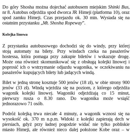
Do góry Shosha można dojechać autobusem miejskim
Shinki Bus
,
nr 8. Autobus odjeżdża spod dworca JR Himeji (platforma 10), oraz
spod zamku Himeji. Czas przejazdu ok. 30 min. Wysiada się na
ostatnim przystanku „
Mt. Shosha Ropeway
”.
Kolejka linowa
Z przystanku autobusowego dochodzi się do windy, przy której
stoją automaty na bilety. Przy windach czeka na pasażerów
hostessa, która pomaga przy zakupie biletów i wskazuje drogę.
Może ona również skomunikować się z obsługą kolejki linowej i
poprosić ich o wstrzymanie odjazdu wagonika, w oczekiwaniu na
pasażerów kupujących bilety lub jadących windą.
Bilet w jedną stronę kosztuje 500 jenów (18 zł), w obie strony 900
jenów (33 zł). Windą wjeżdża się na poziom, z którego odjeżdża
wagonik kolejki linowej. Wagoniki odjeżdżają co 15 minut,
pierwszy rusza o 8.30 rano. Do wagonika może wsiąść
jednorazowo 71 osób.
Podróż kolejką trwa niecałe 4 minuty, a wagonik wznosi się na
wysokość ok. 370 m n.p.m. Widoki z kolejki zapierają dech w
piersiach, gdyż przy ładnej pogodzie widać nie tylko pobliskie
miasto Himeji, ale również nieco dalej położone Kobe oraz – w