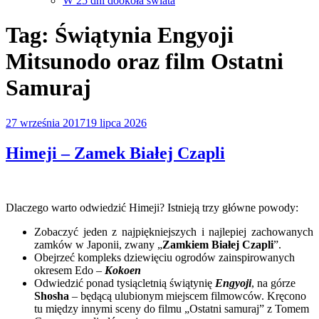
W 25 dni dookoła świata
Tag:
Świątynia Engyoji
Mitsunodo oraz film Ostatni
Samuraj
Opublikowane
27 września 2017
19 lipca 2026
w
Himeji – Zamek Białej Czapli
Dlaczego warto odwiedzić Himeji? Istnieją trzy główne powody:
Zobaczyć jeden z najpiękniejszych i najlepiej zachowanych
zamków w Japonii, zwany „
Zamkiem Białej Czapli
”.
Obejrzeć kompleks dziewięciu ogrodów zainspirowanych
okresem Edo –
Kokoen
Odwiedzić ponad tysiącletnią świątynię
Engyoji
, na górze
Shosha
– będącą ulubionym miejscem filmowców. Kręcono
tu między innymi sceny do filmu „Ostatni samuraj” z Tomem