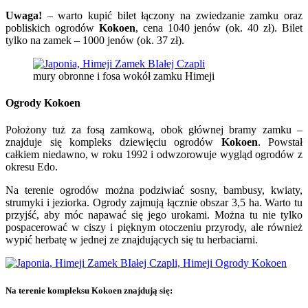
Uwaga!
– warto kupić bilet łączony na zwiedzanie zamku oraz
pobliskich ogrodów
Kokoen
, cena 1040 jenów (ok. 40 zł). Bilet
tylko na zamek – 1000 jenów (ok. 37 zł).
mury obronne i fosa wokół zamku Himeji
Ogrody Kokoen
Położony tuż za fosą zamkową, obok głównej bramy zamku –
znajduje się kompleks dziewięciu ogrodów
Kokoen
. Powstał
całkiem niedawno, w roku 1992 i odwzorowuje wygląd ogrodów z
okresu Edo.
Na terenie ogrodów można podziwiać sosny, bambusy, kwiaty,
strumyki i jeziorka. Ogrody zajmują łącznie obszar 3,5 ha. Warto tu
przyjść, aby móc napawać się jego urokami. Można tu nie tylko
pospacerować w ciszy i pięknym otoczeniu przyrody, ale również
wypić herbatę w jednej ze znajdujących się tu herbaciarni.
Na terenie kompleksu Kokoen znajdują się: