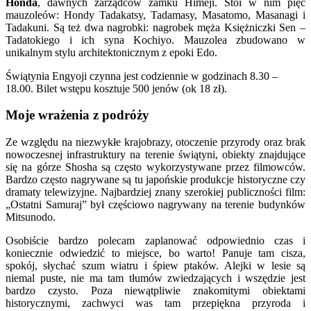
Honda
, dawnych zarządców zamku Himeji. S
toi w nim pięć
mauzoleów: Hondy Tadakatsy, Tadamasy, Masatomo, Masanagi i
Tadakuni. Są też dwa nagrobki: nagrobek męża Księżniczki Sen –
Tadatokiego i ich syna Kochiyo.
Mauzolea zbudowano w
unikalnym stylu architektonicznym z epoki Edo.
Świątynia Engyoji czynna jest codziennie w godzinach 8.30 –
18.00. Bilet wstępu kosztuje 500 jenów (ok 18 zł).
Moje wrażenia z podróży
Ze względu na niezwykłe krajobrazy, otoczenie przyrody oraz brak
nowoczesnej infrastruktury na terenie świątyni, obiekty znajdujące
się na górze Shosha są często wykorzystywane przez filmowców.
Bardzo często nagrywane są tu japońskie produkcje historyczne czy
dramaty telewizyjne. Najbardziej znany szerokiej publiczności film:
„Ostatni Samuraj” był częściowo nagrywany na terenie budynków
Mitsunodo.
Osobiście bardzo polecam zaplanować odpowiednio czas i
koniecznie odwiedzić to miejsce, bo warto! Panuje tam cisza,
spokój, słychać szum wiatru i śpiew ptaków. Alejki w lesie są
niemal puste, nie ma tam tłumów zwiedzających i wszędzie jest
bardzo czysto. Poza niewątpliwie znakomitymi obiektami
historycznymi, zachwyci was tam przepiękna przyroda i