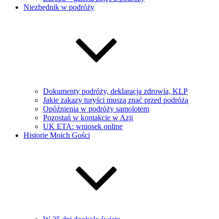
Niezbędnik w podróży
Dokumenty podróży, deklaracja zdrowia, KLP
Jakie zakazy turyści muszą znać przed podróżą
Opóźnienia w podróży samolotem
Pozostań w kontakcie w Azji
UK ETA: wniosek online
Historie Moich Gości