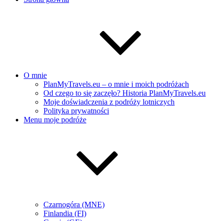
O mnie
PlanMyTravels.eu – o mnie i moich podróżach
Od czego to się zaczęło? Historia PlanMyTravels.eu
Moje doświadczenia z podróży lotniczych
Polityka prywatności
Menu moje podróże
Czarnogóra (MNE)
Finlandia (FI)