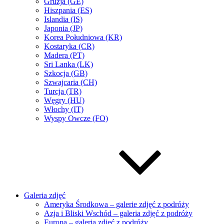
Gruzja (GE)
Hiszpania (ES)
Islandia (IS)
Japonia (JP)
Korea Południowa (KR)
Kostaryka (CR)
Madera (PT)
Sri Lanka (LK)
Szkocja (GB)
Szwajcaria (CH)
Turcja (TR)
Węgry (HU)
Włochy (IT)
Wyspy Owcze (FO)
Galeria zdjęć
Ameryka Środkowa – galerie zdjęć z podróży
Azja i Bliski Wschód – galeria zdjęć z podróży
Europa – galeria zdjęć z podróży