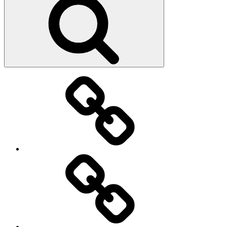
Strona
główna
O
mnie