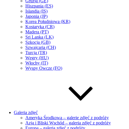
Gruzja (GE)
Hiszpania (ES)
Islandia (IS)
Japonia (JP)
Korea Południowa (KR)
Kostaryka (CR)
Madera (PT)
Sri Lanka (LK)
Szkocja (GB)
Szwajcaria (CH)
Turcja (TR)
Węgry (HU)
Włochy (IT)
Wyspy Owcze (FO)
Galeria zdjęć
Ameryka Środkowa – galerie zdjęć z podróży
Azja i Bliski Wschód – galeria zdjęć z podróży
Europa – galeria zdjęć z podróży