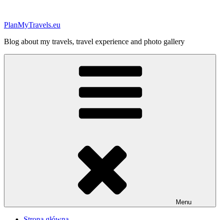
Przejdź
do
PlanMyTravels.eu
treści
Blog about my travels, travel experience and photo gallery
Menu
Strona główna