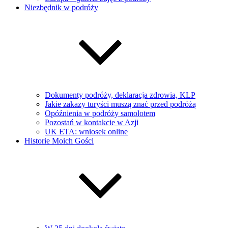
Niezbędnik w podróży
Dokumenty podróży, deklaracja zdrowia, KLP
Jakie zakazy turyści muszą znać przed podróżą
Opóźnienia w podróży samolotem
Pozostań w kontakcie w Azji
UK ETA: wniosek online
Historie Moich Gości