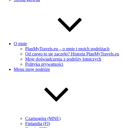
O mnie
PlanMyTravels.eu – o mnie i moich podróżach
Od czego to się zaczęło? Historia PlanMyTravels.eu
Moje doświadczenia z podróży lotniczych
Polityka prywatności
Menu moje podróże
Czarnogóra (MNE)
Finlandia (FI)