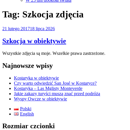
W 25 dni dookoła świata
Tag:
Szkocja zdjęcia
Opublikowane
21 lutego 2017
18 lipca 2026
w
Szkocja w obiektywie
Wszystkie zdjęcia są moje. Wszelkie prawa zastrzeżone.
Najnowsze wpisy
Kostaryka w obiektywie
Czy warto odwiedzić San José w Kostaryce?
Kostaryka – Las Mglisty Monteverde
Jakie zakazy turyści muszą znać przed podróżą
Wyspy Owcze w obiektywie
Polski
English
Rozmiar czcionki