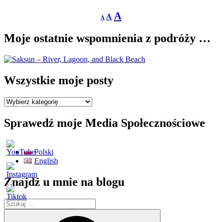
Decrease
Reset
Increase
A
A
A
font
font
size.
font
size.
Moje ostatnie wspomnienia z podróży …
size.
Wszystkie moje posty
Wszystkie
moje
posty
Sprawedź moje Media Społecznościowe
Polski
English
Znajdź u mnie na blogu
Szukaj:
Szukaj