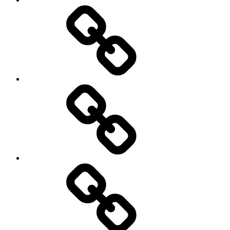
Menu
moje
podróże
Galeria
zdjęć
Niezbędnik
w
podróży