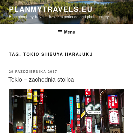
Przejdź
PLANMYTRAVELS.EU
do
Blog about my travels, travel experience and photo gallery
treści
Menu
TAG:
TOKIO SHIBUYA HARAJUKU
OPUBLIKOWANE
29 PAŹDZIERNIKA 2017
W
Tokio – zachodnia stolica