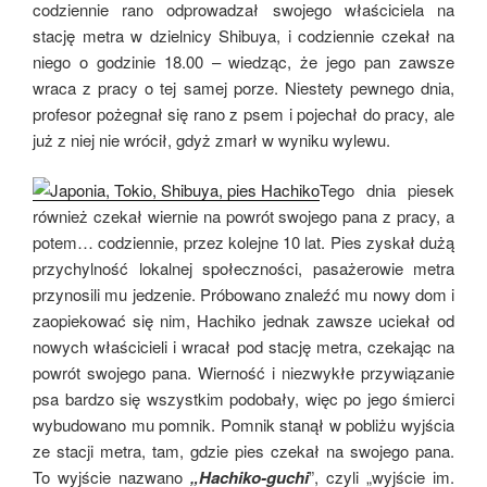
codziennie rano odprowadzał swojego właściciela na
stację metra w dzielnicy Shibuya, i codziennie czekał na
niego o godzinie 18.00 – wiedząc, że jego pan zawsze
wraca z pracy o tej samej porze. Niestety pewnego dnia,
profesor pożegnał się rano z psem i pojechał do pracy, ale
już z niej nie wrócił, gdyż zmarł w wyniku wylewu.
Tego dnia piesek
również czekał wiernie na powrót swojego pana z pracy, a
potem… codziennie, przez kolejne 10 lat. Pies zyskał dużą
przychylność lokalnej społeczności, pasażerowie metra
przynosili mu jedzenie. Próbowano znaleźć mu nowy dom i
zaopiekować się nim, Hachiko jednak zawsze uciekał od
nowych właścicieli i wracał pod stację metra, czekając na
powrót swojego pana. Wierność i niezwykłe przywiązanie
psa bardzo się wszystkim podobały, więc po jego śmierci
wybudowano mu pomnik. Pomnik stanął w pobliżu wyjścia
ze stacji metra, tam, gdzie pies czekał na swojego pana.
To wyjście nazwano
„Hachiko-guchi
”, czyli „wyjście im.