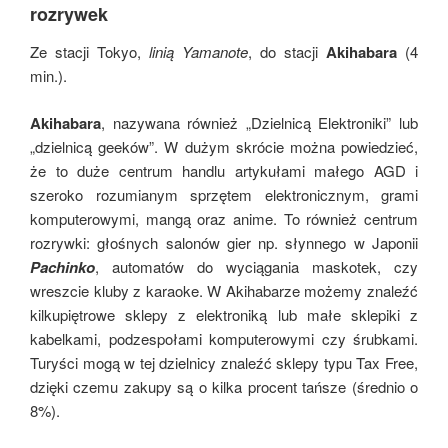
rozrywek
Ze stacji Tokyo,
linią Yamanote
, do stacji
Akihabara
(4
min.).
Akihabara
, nazywana również „Dzielnicą Elektroniki” lub
„dzielnicą geeków”. W dużym skrócie można powiedzieć,
że to duże centrum handlu artykułami małego AGD i
szeroko rozumianym sprzętem elektronicznym, grami
komputerowymi, mangą oraz anime. To również centrum
rozrywki: głośnych salonów gier np. słynnego w Japonii
Pachinko
, automatów do wyciągania maskotek, czy
wreszcie kluby z karaoke. W Akihabarze możemy znaleźć
kilkupiętrowe sklepy z elektroniką lub małe sklepiki z
kabelkami, podzespołami komputerowymi czy śrubkami.
Turyści mogą w tej dzielnicy znaleźć sklepy typu Tax Free,
dzięki czemu zakupy są o kilka procent tańsze (średnio o
8%).