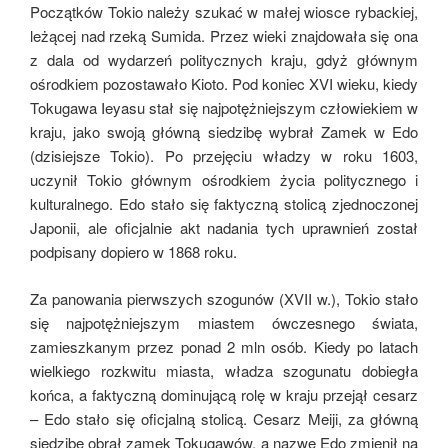
Początków Tokio należy szukać w małej wiosce rybackiej,
leżącej nad rzeką Sumida. Przez wieki znajdowała się ona
z dala od wydarzeń politycznych kraju, gdyż głównym
ośrodkiem pozostawało Kioto. Pod koniec XVI wieku, kiedy
Tokugawa Ieyasu stał się najpotężniejszym człowiekiem w
kraju, jako swoją główną siedzibę wybrał Zamek w Edo
(dzisiejsze Tokio). Po przejęciu władzy w roku 1603,
uczynił Tokio głównym ośrodkiem życia politycznego i
kulturalnego. Edo stało się faktyczną stolicą zjednoczonej
Japonii, ale oficjalnie akt nadania tych uprawnień został
podpisany dopiero w 1868 roku.
Za panowania pierwszych szogunów (XVII w.), Tokio stało
się najpotężniejszym miastem ówczesnego świata,
zamieszkanym przez ponad 2 mln osób. Kiedy po latach
wielkiego rozkwitu miasta, władza szogunatu dobiegła
końca, a faktyczną dominującą rolę w kraju przejął cesarz
– Edo stało się oficjalną stolicą. Cesarz Meiji, za główną
siedzibę obrał zamek Tokugawów, a nazwę Edo zmienił na