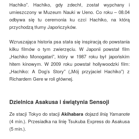
Hachiko”. Hachiko, gdy zdechł, został wypchany i
umieszczony w Muzeum Nauki w Ueno. Co roku – 08.04
odbywa się tu ceremonia ku czci Hachiko, na którą
przychodzą tłumy Japończyków.
Wzruszająca historia psa stała się inspiracją do powstania
kilku filmów o tym zwierzęciu. W Japonii powstał film
„Hachiko Monogatari”, który w 1987 roku był japońskim
hitem kinowym. W 2009 roku powstał hollywoodzki film:
„Hachiko: A Dog’s Story” („Mój przyjaciel Hachiko”) z
Richardem Gere w roli głównej.
Dzielnica Asakusa i świątynia Sensoji
Ze stacji Tokyo do stacji
Akihabara
dojazd
linią Yamanote
(4 min.). Przesiadka na linię Tsukuba Express do Asakusa
(5 min.).