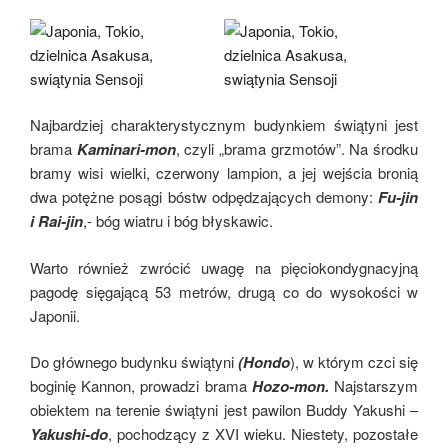
Najbardziej charakterystycznym budynkiem świątyni jest
brama
Kaminari-mon
, czyli „brama grzmotów”. Na środku
bramy wisi wielki, czerwony lampion, a jej wejścia bronią
dwa potężne posągi bóstw odpędzających demony:
Fu-jin
i Rai-jin
,- bóg wiatru i bóg błyskawic.
Warto również zwrócić uwagę na pięciokondygnacyjną
pagodę sięgającą 53 metrów, drugą co do wysokości w
Japonii.
Do głównego budynku świątyni
(Hondo
), w którym czci się
boginię Kannon, prowadzi brama
Hozo-mon.
Najstarszym
obiektem na terenie świątyni jest pawilon Buddy Yakushi –
Yakushi-do
, pochodzący z XVI wieku. Niestety, pozostałe