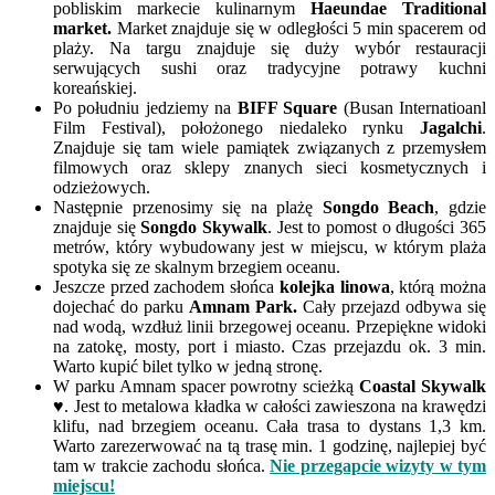
pobliskim markecie kulinarnym
Haeundae Traditional
market.
Market znajduje się w odległości 5 min spacerem od
plaży. Na targu znajduje się duży wybór restauracji
serwujących sushi oraz tradycyjne potrawy kuchni
koreańskiej.
Po południu jedziemy na
BIFF Square
(Busan Internatioanl
Film Festival), położonego niedaleko rynku
Jagalchi
.
Znajduje się tam wiele pamiątek związanych z przemysłem
filmowych oraz sklepy znanych sieci kosmetycznych i
odzieżowych.
Następnie przenosimy się na plażę
Songdo Beach
, gdzie
znajduje się
Songdo Skywalk
. Jest to pomost o długości 365
metrów, który wybudowany jest w miejscu, w którym plaża
spotyka się ze skalnym brzegiem oceanu.
Jeszcze przed zachodem słońca
kolejka linowa
, którą można
dojechać do parku
Amnam Park.
Cały przejazd odbywa się
nad wodą, wzdłuż linii brzegowej oceanu. Przepiękne widoki
na zatokę, mosty, port i miasto. Czas przejazdu ok. 3 min.
Warto kupić bilet tylko w jedną stronę.
W parku Amnam spacer powrotny scieżką
Coastal Skywalk
♥
. Jest to metalowa kładka w całości zawieszona na krawędzi
klifu, nad brzegiem oceanu. Cała trasa to dystans 1,3 km.
Warto zarezerwować na tą trasę min. 1 godzinę, najlepiej być
tam w trakcie zachodu słońca.
Nie przegapcie wizyty w tym
miejscu!