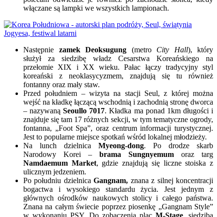
włączane są lampki we wszystkich lampionach.
Następnie
zamek Deoksugung
(metro
City Hall
), który
służył za siedzibę władz Cesarstwa Koreańskiego na
przełomie XIX i XX wieku. Pałac łączy tradycyjny styl
koreański z neoklasycyzmem, znajdują się tu również
fontanny oraz mały staw.
Przed południem – wizyta na stacji Seul, z której można
wejść na kładkę łączącą wschodnią i zachodnią stronę dworca
– nazywaną
Seoullo 7017
. Kładka ma ponad 1km długości i
znajduje się tam 17 różnych sekcji, w tym tematyczne ogrody,
fontanna, „Foot Spa”, oraz centrum informacji turystycznej.
Jest to popularne miejsce spotkań wśród lokalnej młodzieży.
Na lunch dzielnica
Myeong-dong
. Po drodze skarb
Narodowy Korei –
brama Sungnyemum
oraz targ
Namdaemum Market
, gdzie znajdują się liczne stoiska z
ulicznym jedzeniem.
Po południu dzielnica
Gangnam,
znana z silnej koncentracji
bogactwa i wysokiego standardu życia. Jest jednym z
głównych ośrodków naukowych stolicy i całego państwa.
Znana na całym świecie poprzez piosenkę „Gangnam Style”
w wykonaniu PSY. Do zobaczenia plac
M-Stage
, siedziba