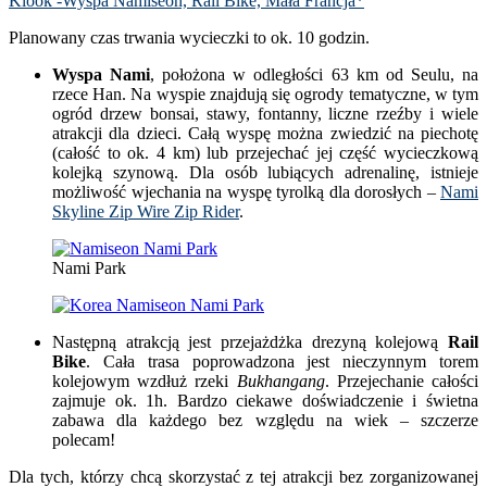
Klook -Wyspa Namiseon, Rail Bike, Mała Francja*
Planowany czas trwania wycieczki to ok. 10 godzin.
Wyspa Nami
, położona w odległości 63 km od Seulu, na
rzece Han. Na wyspie znajdują się ogrody tematyczne, w tym
ogród drzew bonsai, stawy, fontanny, liczne rzeźby i wiele
atrakcji dla dzieci. Całą wyspę można zwiedzić na piechotę
(całość to ok. 4 km) lub przejechać jej część wycieczkową
kolejką szynową. Dla osób lubiących adrenalinę, istnieje
możliwość wjechania na wyspę tyrolką dla dorosłych –
Nami
Skyline Zip Wire Zip Rider
.
Nami Park
Następną atrakcją jest przejażdżka drezyną kolejową
Rail
Bike
. Cała trasa poprowadzona jest nieczynnym torem
kolejowym wzdłuż rzeki
Bukhangang
. Przejechanie całości
zajmuje ok. 1h. Bardzo ciekawe doświadczenie i świetna
zabawa dla każdego bez względu na wiek – szczerze
polecam!
Dla tych, którzy chcą skorzystać z tej atrakcji bez zorganizowanej