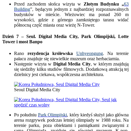
Przed zachodem słońca wizyta w
Złotym Budynku „
63
Building
”, będącym jednym z najbardziej rozpoznawalnych
budynków w mieście. Wieżowiec ma ponad 260 m
wysokości, gdzie z górnego zamkniętego tarasu widać
północną część miasta oraz wieżę N-Tower.
Dzień 7 – Seul. Digital Media City, Park Olimpijski, Lotte
Tower i most Banpo
Rano
rezydencja królewska
Unhyeongung
. Na terenie
pałacu znajduje się niewielkie muzeum oraz herbaciarnia.
Następnie wizyta w
Digital Media City
, w którym znajdują
się siedziby kilku studiów filmowych. Dodatkową atrakcją tej
dzielnicy jest ciekawa, współczesna architektura.
Seoul Digital Media City
Po południu
Park Olimpijski
, który kiedyś służył jako główna
arena rozgrywek podczas letniej olimpiady w 1988 roku. Na
terenie parku, poza obiektami i pamiątkami związanymi z
samą Olimpiadą, znajduje się również muzeum K-pop.