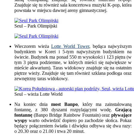
Znajduje się tu również sala koncertowa muzyki K-pop, która
powstała w miejscu dawnej areny gimnastycznej.
Seul – Park Olimpijski
Wieczorem wieża
Lotte World Tower
, będąca najwyższym
budynkiem w Korei i 5-tym najwyższym budynkiem na
świecie. Budynek ma ponad 550 m wysokości i 123 piętra (w
tym 3 piętra podziemne, w których mieści się największe w
mieście akwarium). Taras widokowy znajduje się na ostatnim
piętrze wieży. Znajduje się tam również szklana podłoga oraz
zewnętrzny taras widokowy.
Seul – wieża Lotte World
Na koniec dnia
most Banpo
, który ma zainstalowaną
fontannę, z 380 dyszami rozpylającymi wodę.
Grającą
fontannę
(Banpo Bridge Rainbow Fountain) oraz
pływające
wyspy
warto odwiedzić dopiero po zachodzie słońca. Pokaz
będący połączeniem światła i dźwięku odbywa się dwa razy:
o 20.30 oraz o 21.00 i trwa 20 minut.