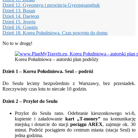
Dzień 12. Gyeongyu i prowincja Gyeongsangbuk
Dzień 13. Busan
Dzień 14. Daejeon
Dzień 15. Jeonju
Dzień 16. Gongju
Dzień 18. Korea Południowa. Czas powrotu do domu
No to w drogę!
Korea Południowa – autorski plan podróży
Dzień 1 –
Korea Południowa. Seul – podróż
Do Seulu lecimy bezpośrednio z Warszawy, bez przesiadek.
Rzeczywisty czas lotu to niecałe 10 godzin.
Dzień 2 – Przylot do Seulu
Przylot do Seulu rano. Odebranie kieszonkowego wi-fi,
kupienie i załadowanie
kart „T-money”
na komunikację
miejską i dotarcie do stacji
pociągu AREX
, zajmuje ok. 30
minut. Podróż pociągiem do centrum miasta (stacja Seul) to
jedna godzina.