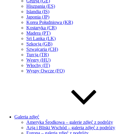
Gruzja (GE)
Hiszpania (ES)
Islandia (IS)
Japonia (JP)
Korea Południowa (KR)
Kostaryka (CR)
Madera (PT)
Sri Lanka (LK)
Szkocja (GB)
Szwajcaria (CH)
Turcja (TR)
Węgry (HU)
Włochy (IT)
Wyspy Owcze (FO)
Galeria zdjęć
Ameryka Środkowa – galerie zdjęć z podróży
Azja i Bliski Wschód – galeria zdjęć z podróży
Europa – galeria zdjęć z podróży