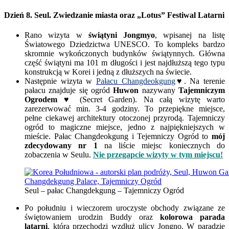
Dzień 8. Seul. Zwiedzanie miasta oraz „Lotus” Festiwal Latarni
Rano wizyta w
świątyni Jongmyo
, wpisanej na listę
Światowego Dziedzictwa UNESCO. To kompleks bardzo
skromnie wykończonych budynków świątynnych. Główna
część świątyni ma 101 m długości i jest najdłuższą tego typu
konstrukcją w Korei i jedną z dłuższych na świecie.
Następnie wizyta w
Pałacu Changdeokgung
♥
. Na terenie
pałacu znajduje się ogród
Huwon
nazywany
Tajemniczym
Ogrodem ♥
(Secret Garden). Na całą wizytę warto
zarezerwować min. 3-4 godziny. To przepiękne miejsce,
pełne ciekawej architektury otoczonej przyrodą. Tajemniczy
ogród to magiczne miejsce, jedno z najpiękniejszych w
mieście. Pałac Changdeokgung i Tejemniczy Ogród to
mój
zdecydowany nr 1
na liście miejsc koniecznych do
zobaczenia w Seulu.
Nie przegapcie wizyty w tym miejscu!
Seul – pałac Changdekgung – Tajemniczy Ogród
Po południu i wieczorem uroczyste obchody związane ze
świętowaniem urodzin Buddy oraz
kolorowa parada
latarni
, która przechodzi wzdłuż ulicy Jongno. W paradzie