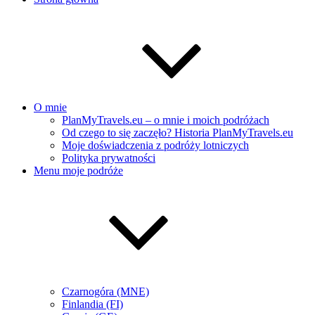
O mnie
PlanMyTravels.eu – o mnie i moich podróżach
Od czego to się zaczęło? Historia PlanMyTravels.eu
Moje doświadczenia z podróży lotniczych
Polityka prywatności
Menu moje podróże
Czarnogóra (MNE)
Finlandia (FI)