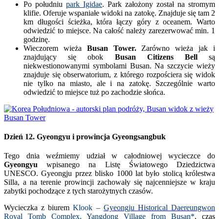
Po południu
park Igidae
. Park założony został na stromym
klifie. Oferuje wspaniałe widoki na zatokę. Znajduje się tam 2
km długości ścieżka, która łączy góry z oceanem. Warto
odwiedzić to miejsce. Na całość należy zarezerwować min. 1
godzinę.
Wieczorem wieża
Busan Tower.
Zarówno wieża jak i
znajdujący się obok
Busan Citizens Bell
są
niekwestionowanymi symbolami Busan. Na szczycie wieży
znajduje się obserwatorium, z którego rozpościera się widok
nie tylko na miasto, ale i na zatokę. Szczególnie warto
odwiedzić to miejsce tuż po zachodzie słońca.
Dzień 12.
Gyeongyu i prowincja Gyeongsangbuk
Tego dnia weźmiemy udział w całodniowej wycieczce do
Gyeongyu
wpisanego na Listę Światowego Dziedzictwa
UNESCO. Gyeongju przez blisko 1000 lat było stolicą królestwa
Silla, a na terenie prowincji zachowały się najcenniejsze w kraju
zabytki pochodzące z tych starożytnych czasów.
Wycieczka z biurem
Klook –
Gyeongju Historical Daereungwon
Royal Tomb Complex, Yangdong Village from Busan
*
, czas