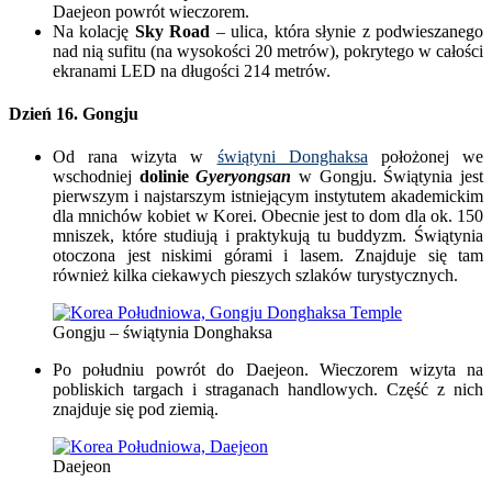
Daejeon powrót wieczorem.
Na kolację
Sky Road
– ulica, która słynie z podwieszanego
nad nią sufitu (na wysokości 20 metrów), pokrytego w całości
ekranami LED na długości 214 metrów.
Dzień 16.
Gongju
Od rana wizyta w
świątyni Donghaksa
położonej we
wschodniej
dolinie
Gyeryongsan
w Gongju. Świątynia jest
pierwszym i najstarszym istniejącym instytutem akademickim
dla mnichów kobiet w Korei. Obecnie jest to dom dla ok. 150
mniszek, które studiują i praktykują tu buddyzm. Świątynia
otoczona jest niskimi górami i lasem. Znajduje się tam
również kilka ciekawych pieszych szlaków turystycznych.
Gongju – świątynia Donghaksa
Po południu powrót do Daejeon. Wieczorem wizyta na
pobliskich targach i straganach handlowych. Część z nich
znajduje się pod ziemią.
Daejeon