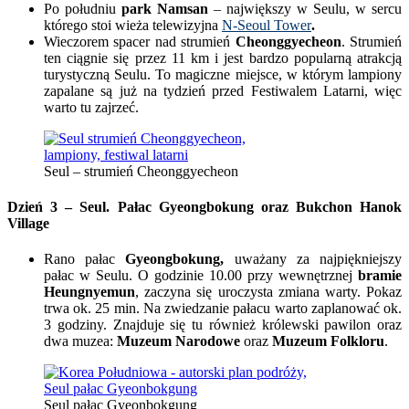
Po południu
park Namsan
– największy w Seulu, w sercu
którego stoi wieża telewizyjna
N-Seoul Tower
.
Wieczorem spacer nad strumień
Cheonggyecheon
. Strumień
ten ciągnie się przez 11 km i jest bardzo popularną atrakcją
turystyczną Seulu. To magiczne miejsce, w którym lampiony
zapalane są już na tydzień przed Festiwalem Latarni, więc
warto tu zajrzeć.
Seul – strumień Cheonggyecheon
Dzień 3 – Seul. Pałac Gyeongbokung oraz Bukchon Hanok
Village
Rano pałac
Gyeongbokung,
uważany za najpiękniejszy
pałac w Seulu. O godzinie 10.00 przy wewnętrznej
bramie
Heungnyemun
, zaczyna się uroczysta zmiana warty. Pokaz
trwa ok. 25 min. Na zwiedzanie pałacu warto zaplanować ok.
3 godziny. Znajduje się tu również królewski pawilon oraz
dwa muzea:
Muzeum Narodowe
oraz
Muzeum Folkloru
.
Seul pałac Gyeonbokgung