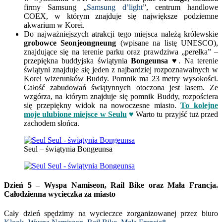
firmy Samsung „
Samsung d’light
”, centrum handlowe
COEX, w którym znajduje się największe podziemne
akwarium w Korei.
Do najważniejszych atrakcji tego miejsca należą królewskie
grobowce Seonjeongneung
(wpisane na listę UNESCO),
znajdujące się na terenie parku oraz prawdziwa „perełka” –
przepiękna buddyjska świątynia
Bongeunsa ♥
. Na terenie
świątyni znajduje się jeden z najbardziej rozpoznawalnych w
Korei wizerunków Buddy. Pomnik ma 23 metry wysokości.
Całość zabudowań świątynnych otoczona jest lasem. Ze
wzgórza, na którym znajduje się pomnik Buddy, rozpościera
się przepiękny widok na nowoczesne miasto.
To kolejne
moje ulubione miejsce w Seulu
♥
Warto tu przyjść tuż przed
zachodem słońca.
Seul – świątynia Bongeunsa
Dzień 5 –
Wyspa Namiseon, Rail Bike oraz Mała Francja.
Całodzienna wycieczka za miasto
Cały dzień spędzimy na wycieczce zorganizowanej przez biuro