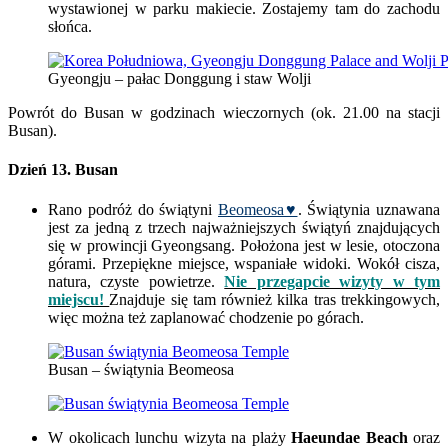
wystawionej w parku makiecie. Zostajemy tam do zachodu
słońca.
Gyeongju – pałac Donggung i staw Wolji
Powrót do Busan w godzinach wieczornych (ok. 21.00 na stacji
Busan).
Dzień 13. Busan
Rano podróż do świątyni
Beomeosa♥
. Świątynia uznawana
jest za jedną z trzech najważniejszych świątyń znajdujących
się w prowincji Gyeongsang. Położona jest w lesie, otoczona
górami. Przepiękne miejsce, wspaniałe widoki. Wokół cisza,
natura, czyste powietrze.
Nie przegapcie wizyty w tym
miejscu!
Znajduje się tam również kilka tras trekkingowych,
więc można też zaplanować chodzenie po górach.
Busan – świątynia Beomeosa
W okolicach lunchu wizyta na plaży
Haeundae Beach
oraz