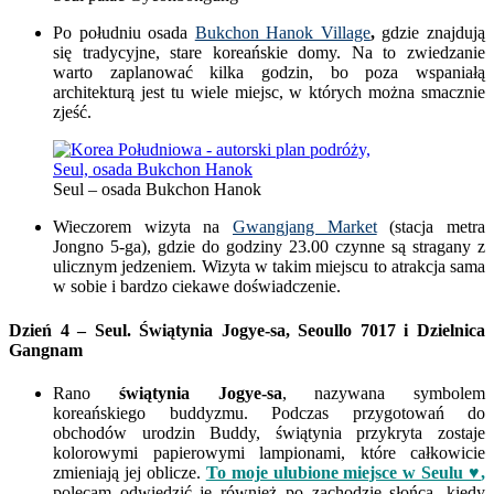
Po południu osada
Bukchon Hanok Village
,
gdzie znajdują
się tradycyjne, stare koreańskie domy. Na to zwiedzanie
warto zaplanować kilka godzin, bo poza wspaniałą
architekturą jest tu wiele miejsc, w których można smacznie
zjeść.
Seul – osada Bukchon Hanok
Wieczorem wizyta na
Gwangjang Market
(stacja metra
Jongno 5-ga), gdzie do godziny 23.00 czynne są stragany z
ulicznym jedzeniem. Wizyta w takim miejscu to atrakcja sama
w sobie i bardzo ciekawe doświadczenie.
Dzień 4 – Seul. Świątynia Jogye-sa,
Seoullo 7017 i
Dzielnica
Gangnam
Rano
świątynia Jogye-sa
, nazywana symbolem
koreańskiego buddyzmu. Podczas przygotowań do
obchodów urodzin Buddy, świątynia przykryta zostaje
kolorowymi papierowymi lampionami, które całkowicie
zmieniają jej oblicze.
To moje ulubione miejsce w Seulu ♥
,
polecam odwiedzić je również po zachodzie słońca, kiedy