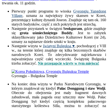
trwania ok. 11 godzin.
Pierwszy punkt programu to wioska
Gyeongju Yangdong
Village
, uznana za największy żywy skansen w Korei,
prezentujący kulturę dynastii Joseon. Znajduje się tam ok. 160
starych budynków, część z nich pokrytych jest strzechą.
Następnie przystanek w świątyni
Seokguram
, gdzie znajduje
się
grota uśmiechniętego Buddy
. Jest to zabytek
sklasyfikowany jako Dziedzictwo Kulturowe Korei (nr 24),
uznany za najstarsze dzieło sztuki w kraju.
Następnie wizyta w
świątyni Bulguksa
♥
, pochodzącej z VIII
w., na terenie której znajduje się kilka bezcennych skarbów
narodowych Korei. To zdecydowanie najciekawsza i
najważniejsza część całej wycieczki. Świątynię Bulguska
trzeba zobaczyć.
Nie przegapcie wizyty w tym miejscu!
Gyeongju – Bulguksa Temple
Na koniec dnia wizyta w Parku Narodowym Gyeongju, w
którym znajdował się kiedyś
Pałac Donggung i staw Wolji
.
Obecnie do obejrzenia jest mały fragment dawnych
zabudowań, mała pagoda oraz sztuczny staw Wolji. Pałac
Donggung był kiedyś częścią kompleksu pałacowego
starożytnego królestwa Silla, można to zobaczyć na