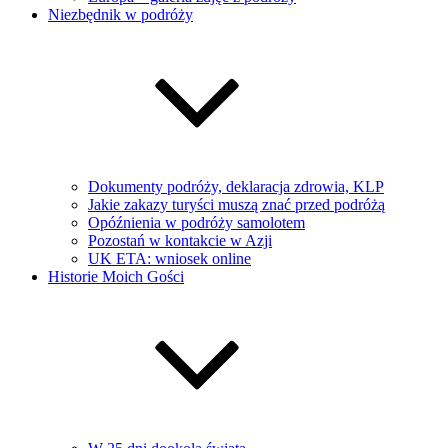
Niezbędnik w podróży
Dokumenty podróży, deklaracja zdrowia, KLP
Jakie zakazy turyści muszą znać przed podróżą
Opóźnienia w podróży samolotem
Pozostań w kontakcie w Azji
UK ETA: wniosek online
Historie Moich Gości