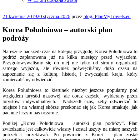
W 25 dni dookoła świata
Opublikowane
21 kwietnia 2019
20 stycznia 2026
przez
blog: PlanMyTravels.eu
w
Korea Południowa – autorski plan
podróży
Nareszcie nadszedł czas na kolejną przygodę. Korea Południowa to
podróż zaplanowana już na kilka miesięcy przed wyjazdem.
Przygotowywaliśmy się do niej nie tylko od strony organizacji
samego wyjazdu, ale również poświęciliśmy dużo czasu na
zapoznanie się z kulturą, historią i zwyczajami kraju, który
zamierzaliśmy odwiedzić.
Korea Południowa to kierunek niezbyt jeszcze popularny pod
względem turystki masowej, ale coraz częściej wybierany przez
turystów indywidualnych. Nadszedł czas, żeby odwiedzić to
miejsce i na własnej skórze przekonać się jak Korea smakuje, jak
pachnie i czym nas oczaruje.
Poniżej „Korea Południowa – autorski plan podróży”. Plan
zwiedzania jest całkowicie własny i został uszyty na miarę naszych
potrzeb i oczekiwań. Po powrocie z Korei – plan został