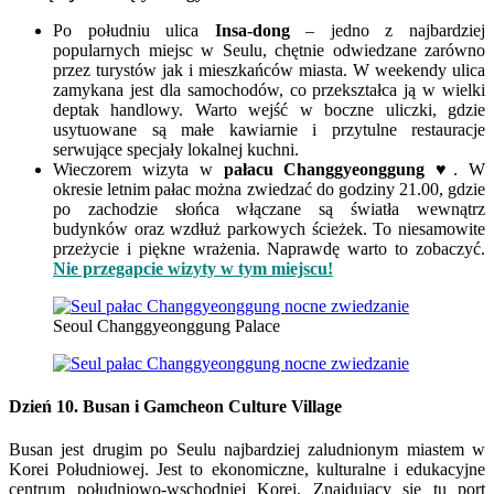
Po południu ulica
Insa-dong
– jedno z najbardziej
popularnych miejsc w Seulu, chętnie odwiedzane zarówno
przez turystów jak i mieszkańców miasta. W weekendy ulica
zamykana jest dla samochodów, co przekształca ją w wielki
deptak handlowy. Warto wejść w boczne uliczki, gdzie
usytuowane są małe kawiarnie i przytulne restauracje
serwujące specjały lokalnej kuchni.
Wieczorem wizyta w
pałacu Changgyeonggung
♥. W
okresie letnim pałac można zwiedzać do godziny 21.00, gdzie
po zachodzie słońca włączane są światła wewnątrz
budynków oraz wzdłuż parkowych ścieżek. To niesamowite
przeżycie i piękne wrażenia. Naprawdę warto to zobaczyć.
Nie przegapcie wizyty w tym miejscu!
Seoul Changgyeonggung Palace
Dzień 10.
Busan i
Gamcheon Culture Village
Busan jest drugim po Seulu najbardziej zaludnionym miastem w
Korei Południowej.
Jest to ekonomiczne, kulturalne i edukacyjne
centrum południowo-wschodniej Korei.
Znajdujący się tu port