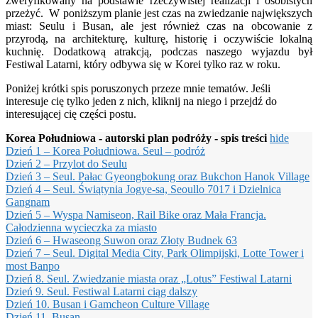
zweryfikowany na podstawie rzeczywistej realizacji i osobistych
przeżyć. W poniższym planie jest czas na zwiedzanie największych
miast: Seulu i Busan, ale jest również czas na obcowanie z
przyrodą, na architekturę, kulturę, historię i oczywiście lokalną
kuchnię. Dodatkową atrakcją, podczas naszego wyjazdu był
Festiwal Latarni, który odbywa się w Korei tylko raz w roku.
Poniżej krótki spis poruszonych przeze mnie tematów. Jeśli
interesuje cię tylko jeden z nich, kliknij na niego i przejdź do
interesującej cię części postu.
Korea Południowa - autorski plan podróży - spis treści
hide
Dzień 1 – Korea Południowa. Seul – podróż
Dzień 2 – Przylot do Seulu
Dzień 3 – Seul. Pałac Gyeongbokung oraz Bukchon Hanok Village
Dzień 4 – Seul. Świątynia Jogye-sa, Seoullo 7017 i Dzielnica
Gangnam
Dzień 5 – Wyspa Namiseon, Rail Bike oraz Mała Francja.
Całodzienna wycieczka za miasto
Dzień 6 – Hwaseong Suwon oraz Złoty Budnek 63
Dzień 7 – Seul. Digital Media City, Park Olimpijski, Lotte Tower i
most Banpo
Dzień 8. Seul. Zwiedzanie miasta oraz „Lotus” Festiwal Latarni
Dzień 9. Seul. Festiwal Latarni ciąg dalszy
Dzień 10. Busan i Gamcheon Culture Village
Dzień 11. Busan