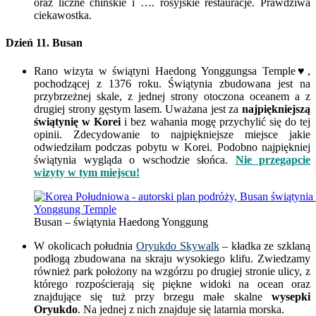
oraz liczne chińskie i …. rosyjskie restauracje. Prawdziwa
ciekawostka.
Dzień 11. Busan
Rano wizyta w świątyni
Haedong Yonggungsa Temple
♥,
pochodzącej z 1376 roku. Świątynia zbudowana jest na
przybrzeżnej skale, z jednej strony otoczona oceanem a z
drugiej strony gęstym lasem. Uważana jest za
najpiękniejszą
świątynię w Korei
i bez wahania mogę przychylić się do tej
opinii. Zdecydowanie to najpiękniejsze miejsce jakie
odwiedziłam podczas pobytu w Korei. Podobno najpiękniej
świątynia wygląda o wschodzie słońca.
Nie przegapcie
wizyty w tym miejscu!
Busan – świątynia Haedong Yonggung
W okolicach południa
Oryukdo Skywalk
– kładka ze szklaną
podłogą zbudowana na skraju wysokiego klifu. Zwiedzamy
również park położony na wzgórzu po drugiej stronie ulicy, z
którego rozpościerają się piękne widoki na ocean oraz
znajdujące się tuż przy brzegu małe skalne
wysepki
Oryukdo
. Na jednej z nich znajduje się latarnia morska.