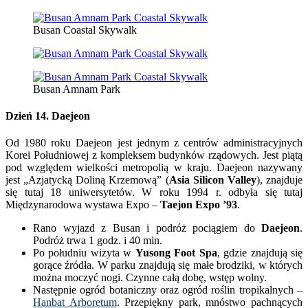
Busan Coastal Skywalk
Busan Amnam Park
Dzień 14.
Daejeon
Od 1980 roku Daejeon jest jednym z centrów administracyjnych
Korei Południowej z kompleksem budynków rządowych. Jest piątą
pod względem wielkości metropolią w kraju. Daejeon nazywany
jest „Azjatycką Doliną Krzemową” (
Asia Silicon Valley
), znajduje
się tutaj 18 uniwersytetów. W roku 1994 r. odbyła się tutaj
Międzynarodowa wystawa Expo –
Taejon Expo ’93
.
Rano wyjazd z Busan i podróż pociągiem do
Daejeon
.
Podróż trwa 1 godz. i 40 min.
Po południu wizyta w
Yusong Foot Spa
, gdzie znajdują się
gorące źródła. W parku znajdują się małe brodziki, w których
można moczyć nogi. Czynne całą dobę, wstęp wolny.
Następnie ogród botaniczny oraz ogród roślin tropikalnych –
Hanbat Arboretum
. Przepiękny park, mnóstwo pachnących