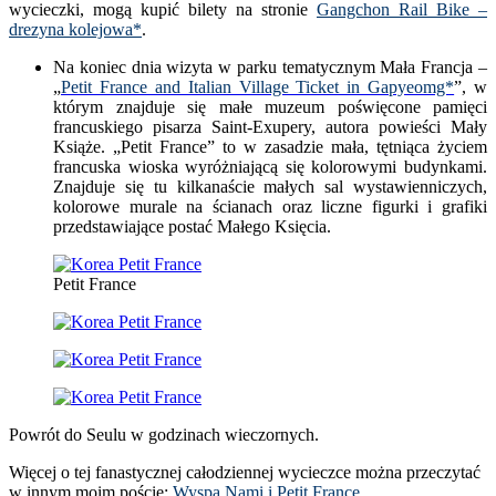
wycieczki, mogą kupić bilety na stronie
Gangchon Rail Bike –
drezyna kolejowa*
.
Na koniec dnia wizyta w parku tematycznym Mała Francja –
„
Petit France and Italian Village Ticket in Gapyeomg*
”, w
którym znajduje się małe muzeum poświęcone pamięci
francuskiego pisarza Saint-Exupery, autora powieści Mały
Książe. „Petit France” to w zasadzie mała, tętniąca życiem
francuska wioska wyróżniającą się kolorowymi budynkami.
Znajduje się tu kilkanaście małych sal wystawienniczych,
kolorowe murale na ścianach oraz liczne figurki i grafiki
przedstawiające postać Małego Księcia.
Petit France
Powrót do Seulu w godzinach wieczornych.
Więcej o tej fanastycznej całodziennej wycieczce można przeczytać
w innym moim poście:
Wyspa Nami i Petit France.