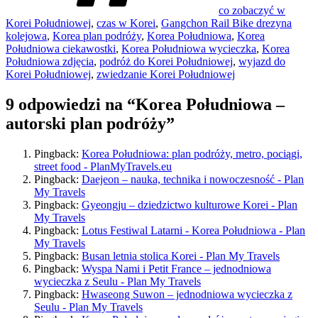
co zobaczyć w
Korei Południowej
,
czas w Korei
,
Gangchon Rail Bike drezyna
kolejowa
,
Korea plan podróży
,
Korea Południowa
,
Korea
Południowa ciekawostki
,
Korea Południowa wycieczka
,
Korea
Południowa zdjęcia
,
podróż do Korei Południowej
,
wyjazd do
Korei Południowej
,
zwiedzanie Korei Południowej
9 odpowiedzi na “Korea Południowa –
autorski plan podróży”
Pingback:
Korea Południowa: plan podróży, metro, pociągi,
street food - PlanMyTravels.eu
Pingback:
Daejeon – nauka, technika i nowoczesność - Plan
My Travels
Pingback:
Gyeongju – dziedzictwo kulturowe Korei - Plan
My Travels
Pingback:
Lotus Festiwal Latarni - Korea Południowa - Plan
My Travels
Pingback:
Busan letnia stolica Korei - Plan My Travels
Pingback:
Wyspa Nami i Petit France – jednodniowa
wycieczka z Seulu - Plan My Travels
Pingback:
Hwaseong Suwon – jednodniowa wycieczka z
Seulu - Plan My Travels