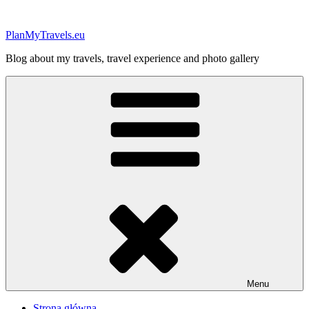
Przejdź
do
PlanMyTravels.eu
treści
Blog about my travels, travel experience and photo gallery
Menu
Strona główna