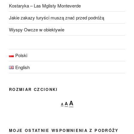
Kostaryka – Las Mglisty Monteverde
Jakie zakazy turyści muszą znać przed podróżą
Wyspy Owcze w obiektywie
Polski
English
ROZMIAR CZCIONKI
Decrease
Reset
Increase
A
A
A
font
font
font
size.
size.
size.
MOJE OSTATNIE WSPOMNIENIA Z PODRÓŻY