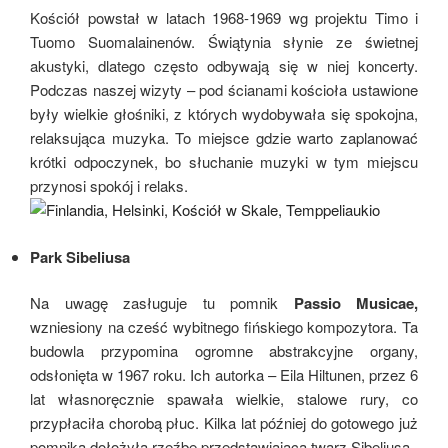
Kościół powstał w latach 1968-1969 wg projektu Timo i
Tuomo Suomalainenów. Świątynia słynie ze świetnej
akustyki, dlatego często odbywają się w niej koncerty.
Podczas naszej wizyty – pod ścianami kościoła ustawione
były wielkie głośniki, z których wydobywała się spokojna,
relaksująca muzyka. To miejsce gdzie warto zaplanować
krótki odpoczynek, bo słuchanie muzyki w tym miejscu
przynosi spokój i relaks.
Park Sibeliusa
Na uwagę zasługuje tu pomnik
Passio Musicae,
wzniesiony na cześć wybitnego fińskiego kompozytora. Ta
budowla przypomina ogromne abstrakcyjne organy,
odsłonięta w 1967 roku. Ich autorka – Eila Hiltunen, przez 6
lat własnoręcznie spawała wielkie, stalowe rury, co
przypłaciła chorobą płuc. Kilka lat później do gotowego już
pomnika dołożyła rzeźbę przedstawiającą twarz Sibeliusa.