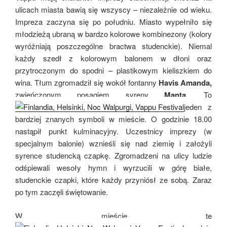
ulicach miasta bawią się wszyscy – niezależnie od wieku.
Impreza zaczyna się po południu. Miasto wypełniło się
młodzieżą ubraną w bardzo kolorowe kombinezony (kolory
wyróżniają poszczególne bractwa studenckie). Niemal
każdy szedł z kolorowym balonem w dłoni oraz
przytroczonym do spodni – plastikowym kieliszkiem do
wina. Tłum zgromadził się wokół fontanny
Havis Amanda,
zwieńczonym posągiem syreny
Manta
. To
jeden z
bardziej znanych symboli w mieście. O godzinie 18.00
nastąpił punkt kulminacyjny. Uczestnicy imprezy (w
specjalnym balonie) wznieśli się nad ziemię i założyli
syrence studencką czapkę. Zgromadzeni na ulicy ludzie
odśpiewali wesoły hymn i wyrzucili w górę białe,
studenckie czapki, które każdy przyniósł ze sobą. Zaraz
po tym zaczęli świętowanie.
W mieście te