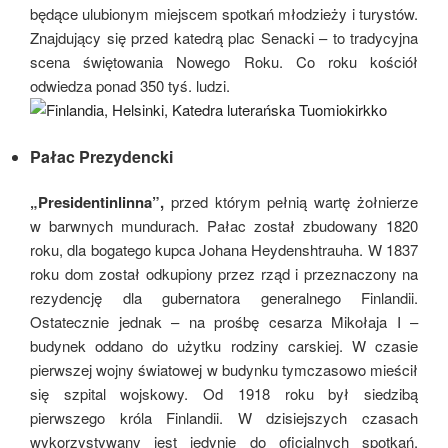
będące ulubionym miejscem spotkań młodzieży i turystów.
Znajdujący się przed katedrą plac Senacki – to tradycyjna
scena świętowania Nowego Roku. Co roku kościół
odwiedza ponad 350 tyś. ludzi.
Pałac Prezydencki
„Presidentinlinna”,
przed którym pełnią wartę żołnierze
w barwnych mundurach. Pałac został zbudowany 1820
roku, dla bogatego kupca Johana Heydenshtrauha. W 1837
roku dom został odkupiony przez rząd i przeznaczony na
rezydencję dla gubernatora generalnego Finlandii.
Ostatecznie jednak – na prośbę cesarza Mikołaja I –
budynek oddano do użytku rodziny carskiej. W czasie
pierwszej wojny światowej w budynku tymczasowo mieścił
się szpital wojskowy. Od 1918 roku był siedzibą
pierwszego króla Finlandii. W dzisiejszych czasach
wykorzystywany jest jedynie do oficjalnych spotkań,