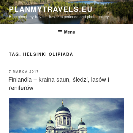
Przejdź
PLANMYTRAVELS.EU
do
Blog about my travels, travel experience and photo gallery
treści
Menu
TAG:
HELSINKI OLIPIADA
OPUBLIKOWANE
7 MARCA 2017
W
Finlandia – kraina saun, śledzi, lasów i
reniferów