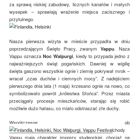
za sprawą niskiej zabudowy, licznych kanałów i małych
wysepek – sprawiają wrażenie miejsca zacisznego i
przytulnego.
Nasza pierwsza wizyta w mieście przypadła w dniu
poprzedzającym Święto Pracy, zwanym
Vappu
. Naza
Vappu oznacza
Noc Walpurgi
, kiedy to przypada jedno z
najważniejszych świąt pogańskich. Dawniej w wigilię
święta gaszono wszystkie ognie i ziemię pokrywał mrok –
wracał „czas duchów i ciemnych mocy”. Z nadejściem
pierwszego dnia lata (1 maja) krzesano ognie na nowo, co
symbolizowało powrót „królestwa Słońca”. Przez miasta
przeciągały procesje mieszkańców, starając się robić
możliwie dużo hałasu, co miało odstraszać złe duchy.
Współczesne ob
chody
Vappu mają charakter imprezy studenckiej, chociaż na