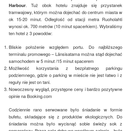
Harbour
. Tuż obok hotelu znajduje się przystanek
tramwajowy, którym można dojechać do centrum miasta w
ok 15-20 minut. Odległość od stacji metra Ruoholahti
wynosi ok. 700 metrów (10 minut spacerkiem). Wybraliśmy
ten hotel z 3 powodów:
Bliskie położenie względem portu. Do najbliższego
terminalu promowego – Länsisatama można stąd dojechać
samochodem w 5 minut /15 minut spacerem
Możliwość korzystania z bezpłatnego parkingu
podziemnego, gdzie o parking w mieście nie jest łatwo i z
reguły nie jest on tani.
Nowoczesny wygląd, przystępne ceny i bardzo pozytywne
opinie na Booking.com
Codziennie rano serwowane było śniadanie w formie
bufetu, składające się z produktów ekologicznych. Do
śniadania można było wycisnąć sobie świeży sok z
pomarańczy. Przez całą dobę we wspólnym salonie – była