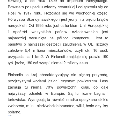
Szwecji, a od roku 1809 do Imperium Rosyjskiego.
Powstało po upadku władzy cesarskiej i odłączeniu się od
Rosji w 1917 roku. Rozciąga się we wschodniej części
Półwyspu Skandynawskiego i jest jednym z pięciu krajów
nordyckich. Od 1995 roku jest członkiem Unii Europejskiej
i spośród wszystkich państw członkowskich jest
najbardziej wysunięta na północ kontynentu. Jest to
państwo o najniższej gęstości zaludnienia w UE, liczący
zaledwie 5,4 miliona mieszkańców, czyli ok. 16 osób
przypada na 1 km2. W Finlandii znajduje się prawie 190
tyś. jezior, 180 tyś wysp i niemal 2 miliony saun.
Finlandia to kraj charakteryzujący się piękną przyrodą,
przejrzystymi wodami jezior i czystym powietrzem. Lasy
zajmują tu niemal 70% powierzchni kraju, co daje
najwyższy odsetek w Europie. Są tu liczne bagna i
torfowiska. Występują tu również rzadko spotykane dzikie
zwierzęta, m.in.: niedźwiedzie brunatne, wilki, łosie czy lisy
polarne.