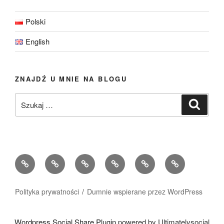
Polski
English
ZNAJDŹ U MNIE NA BLOGU
Szukaj:
Szukaj
Strona
O
Menu
Galeria
Niezbędnik
Historie
główna
mnie
moje
zdjęć
w
Moich
podróże
podróży
Gości
Polityka prywatności
Dumnie wspierane przez WordPress
Wordpress Social Share Plugin
powered by Ultimatelysocial