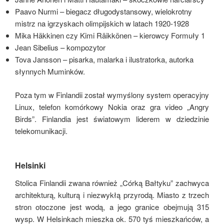
Paavo Nurmi – biegacz długodystansowy, wielokrotny
mistrz na igrzyskach olimpijskich w latach 1920-1928
Mika Häkkinen czy Kimi Räikkönen – kierowcy Formuły 1
Jean Sibelius – kompozytor
Tova Jansson – pisarka, malarka i ilustratorka, autorka
słynnych Muminków.
Poza tym w Finlandii został wymyślony system operacyjny
Linux, telefon komórkowy Nokia oraz gra video „Angry
Birds”. Finlandia jest światowym liderem w dziedzinie
telekomunikacji.
Helsinki
Stolica Finlandii zwana również „Córką Bałtyku” zachwyca
architekturą, kulturą i niezwykłą przyrodą. Miasto z trzech
stron otoczone jest wodą, a jego granice obejmują 315
wysp. W Helsinkach mieszka ok. 570 tyś mieszkańców, a