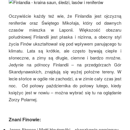
Oczywiście każdy też wie, że Finlandia jest ojczyzną
reniferów oraz Świętego Mikołaja, który od dawnych
czasów mieszka w Laponii. Większość obszaru
południowej Finlandii jest płaska i nizinna, a obecny styl
życia Finów ukształtował się pod wpływem panującego tu
klimatu. Lata są krótkie, ale często bywają ciepłe i
słoneczne, a zimy są długie, ciemne i bardzo mroźne.
Jedynie na północy Finlandii – na przedgórzach Gór
Skandynawskich, znajdują się wyżej położne tereny. W
lecie słońce w ogóle nie zachodzi, a w zimie cały czas jest
noc. Od połowy października do połowy lutego, kiedy
księżyc jest w nowiu – można wybrać się tu na oglądanie
Zorzy Polarnej.
Znani Finowie:
Janne Ahonen i Matti Hautamäki – skoczkowie narciarscy