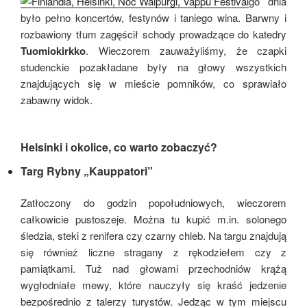
go dnia
było pełno koncertów, festynów i taniego wina. Barwny i
rozbawiony tłum zagęścił schody prowadzące do katedry
Tuomiokirkko
. Wieczorem zauważyliśmy, że czapki
studenckie pozakładane były na głowy wszystkich
znajdujących się w mieście pomników, co sprawiało
zabawny widok.
Helsinki i okolice, co warto zobaczyć?
Targ Rybny „Kauppatori
”
Zatłoczony do godzin popołudniowych, wieczorem
całkowicie pustoszeje. Można tu kupić m.in. solonego
śledzia, steki z renifera czy czarny chleb. Na targu znajdują
się również liczne stragany z rękodziełem czy z
pamiątkami. Tuż nad głowami przechodniów krążą
wygłodniałe mewy, które nauczyły się kraść jedzenie
bezpośrednio z talerzy turystów. Jedząc w tym miejscu