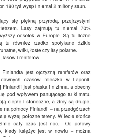
or, 180 tyś wysp i niemal 2 miliony saun.
jący się piękną przyrodą, przejrzystymi
wietrzem. Lasy zajmują tu niemal 70%
jwyższy odsetek w Europie. Są tu liczne
ją tu również rzadko spotykane dzikie
unatne, wilki, łosie czy lisy polarne.
Finlandia jest ojczyzną reniferów oraz
d dawnych czasów mieszka w Laponii.
Finlandii jest płaska i nizinna, a obecny
 się pod wpływem panującego tu klimatu.
ają ciepłe i słoneczne, a zimy są długie,
e na północy Finlandii – na przedgórzach
ię wyżej położne tereny. W lecie słońce
zimie cały czas jest noc. Od połowy
o, kiedy księżyc jest w nowiu – można