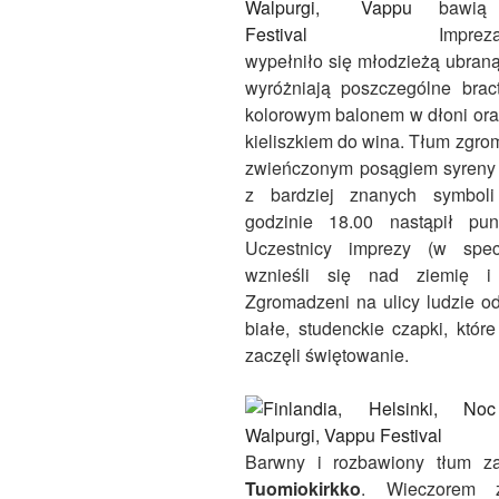
bawią 
Imprez
wypełniło się młodzieżą ubran
wyróżniają poszczególne brac
kolorowym balonem w dłoni ora
kieliszkiem do wina. Tłum zgro
zwieńczonym posągiem syren
z bardziej znanych symbol
godzinie 18.00 nastąpił pun
Uczestnicy imprezy (w spec
wznieśli się nad ziemię i 
Zgromadzeni na ulicy ludzie od
białe, studenckie czapki, któr
zaczęli świętowanie.
Barwny i rozbawiony tłum z
Tuomiokirkko
. Wieczorem z