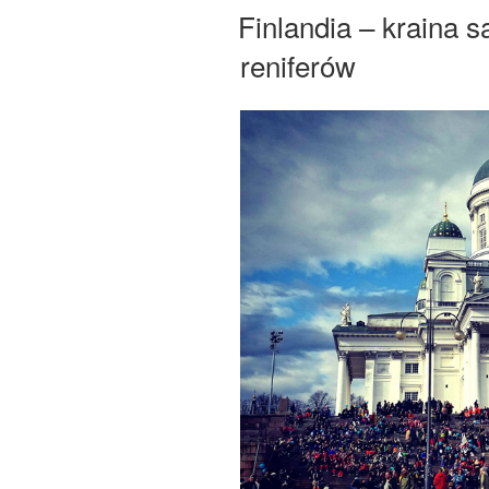
W
Finlandia – kraina sa
reniferów