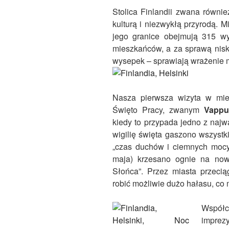
Stolica Finlandii zwana równie
kulturą i niezwykłą przyrodą. M
jego granice obejmują 315 w
mieszkańców, a za sprawą nisk
wysepek – sprawiają wrażenie m
Nasza pierwsza wizyta w mie
Święto Pracy, zwanym
Vapp
kiedy to przypada jedno z najw
wigilię święta gaszono wszystk
„czas duchów i ciemnych mocy”
maja) krzesano ognie na now
Słońca”. Przez miasta przecią
robić możliwie dużo hałasu, co 
Współ
imprezy