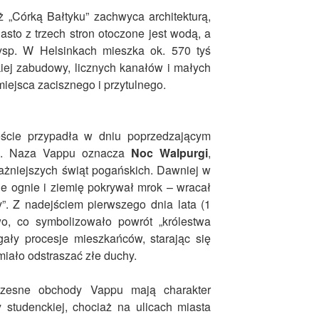
ż „Córką Bałtyku” zachwyca architekturą,
iasto z trzech stron otoczone jest wodą, a
ysp. W Helsinkach mieszka ok. 570 tyś
iej zabudowy, licznych kanałów i małych
iejsca zacisznego i przytulnego.
ście przypadła w dniu poprzedzającym
u
. Naza Vappu oznacza
Noc Walpurgi
,
ażniejszych świąt pogańskich. Dawniej w
ie ognie i ziemię pokrywał mrok – wracał
. Z nadejściem pierwszego dnia lata (1
o, co symbolizowało powrót „królestwa
gały procesje mieszkańców, starając się
miało odstraszać złe duchy.
czesne ob
chody Vappu mają charakter
 studenckiej, chociaż na ulicach miasta