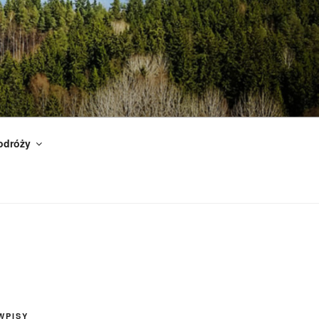
odróży
WPISY