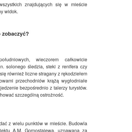
szystkich znajdujących się w mieście
y widok.
to zobaczyć?
ołudniowych, wieczorem całkowicie
n. solonego śledzia, steki z renifera czy
 się również liczne stragany z rękodziełem
łowami przechodniów krążą wygłodniałe
jedzenie bezpośrednio z talerzy turystów.
chować szczególną ostrożność.
dać z wielu punktów w mieście. Budowla
jektu A.M. Gornostajewa, uznawana za