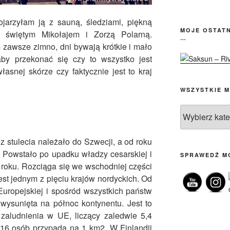
ojarzyłam ją z sauną, śledziami, piękną
MOJE OSTATN
i, świętym Mikołajem i Zorzą Polarną.
…
 zawsze zimno, dni bywają krótkie i mało
by przekonać się czy to wszystko jest
snej skórze czy faktycznie jest to kraj
WSZYSTKIE M
Wszystkie
moje
posty
ez stulecia należało do Szwecji, a od roku
 Powstało po upadku władzy cesarskiej i
SPRAWEDŹ M
 roku. Rozciąga się we wschodniej części
t jednym z pięciu krajów nordyckich. Od
Europejskiej i spośród wszystkich państw
 wysunięta na północ kontynentu. Jest to
 zaludnienia w UE, liczący zaledwie 5,4
 16 osób przypada na 1 km2. W Finlandii