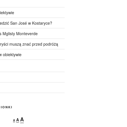
iektywie
edzić San José w Kostaryce?
s Mglisty Monteverde
uryści muszą znać przed podróżą
 obiektywie
IONKI
Decrease
Reset
Increase
A
A
A
font
font
size.