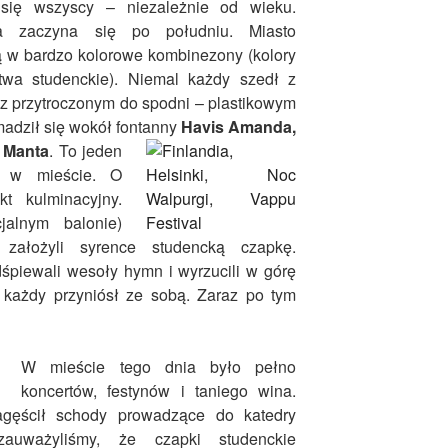
się wszyscy – niezależnie od wieku.
a zaczyna się po południu. Miasto
ą w bardzo kolorowe kombinezony (kolory
twa studenckie). Niemal każdy szedł z
z przytroczonym do spodni – plastikowym
madził się wokół fontanny
Havis Amanda,
y
Manta
. To
jeden
i w mieście. O
kt kulminacyjny.
jalnym balonie)
założyli syrence studencką czapkę.
śpiewali wesoły hymn i wyrzucili w górę
e każdy przyniósł ze sobą. Zaraz po tym
W mieście te
go dnia było pełno
koncertów, festynów i taniego wina.
agęścił schody prowadzące do katedry
auważyliśmy, że czapki studenckie