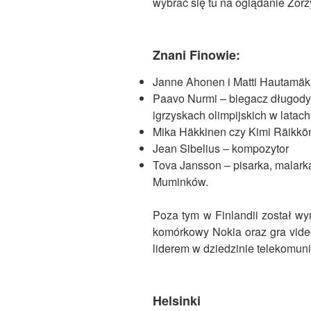
wybrać się tu na oglądanie Zorz
Znani Finowie:
Janne Ahonen i Matti Hautamäki
Paavo Nurmi – biegacz długodys
igrzyskach olimpijskich w latac
Mika Häkkinen czy Kimi Räikkö
Jean Sibelius – kompozytor
Tova Jansson – pisarka, malarka 
Muminków.
Poza tym w Finlandii został wy
komórkowy Nokia oraz gra video
liderem w dziedzinie telekomuni
Helsinki