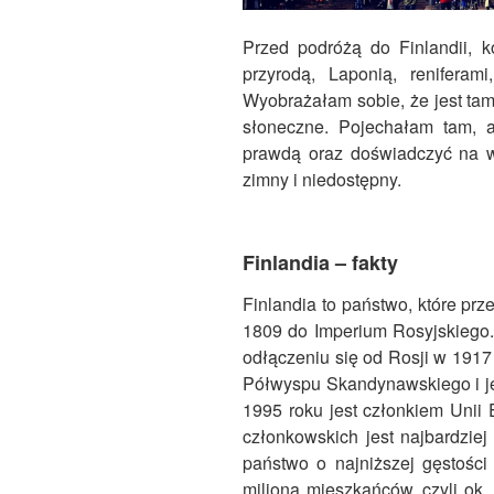
Przed podróżą do Finlandii, k
przyrodą, Laponią, reniferam
Wyobrażałam sobie, że jest tam
słoneczne. Pojechałam tam, a
prawdą oraz doświadczyć na wła
zimny i niedostępny.
Finlandia – fakty
Finlandia to państwo, które prz
1809 do Imperium Rosyjskiego.
odłączeniu się od Rosji w 1917
Półwyspu Skandynawskiego i jes
1995 roku jest członkiem Unii 
członkowskich jest najbardziej
państwo o najniższej gęstości
miliona mieszkańców, czyli ok.