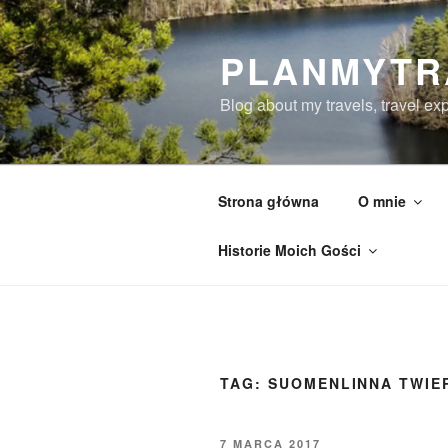
Przejdź
do
PLANMYTR
treści
Blog about my travels, travel ex
Strona główna
O mnie
Historie Moich Gości
TAG:
SUOMENLINNA TWIER
OPUBLIKOWANE
7 MARCA 2017