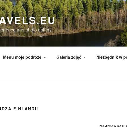
AVELS.EU
perience and photo gallery
Menu moje podróże
Galeria zdjęć
Niezbędnik w p
DZA FINLANDII
NAJNOWSZE 