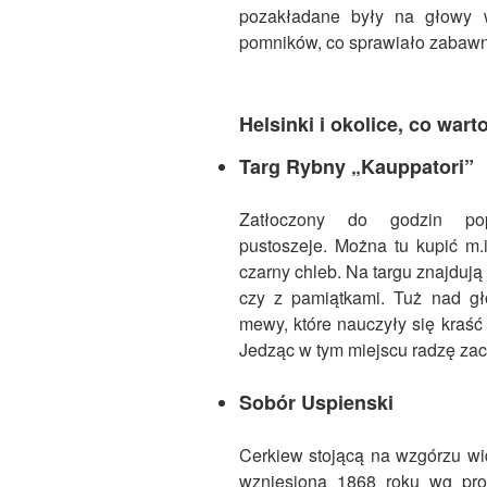
pozakładane były na głowy w
pomników, co sprawiało zabawn
Helsinki i okolice, co war
Targ Rybny „Kauppatori
”
Zatłoczony do godzin pop
pustoszeje. Można tu kupić m.i
czarny chleb. Na targu znajdują
czy z pamiątkami. Tuż nad g
mewy, które nauczyły się kraść 
Jedząc w tym miejscu radzę za
Sobór Uspienski
Cerkiew stojącą na wzgórzu wi
wzniesiona 1868 roku wg pro