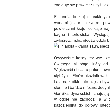
znajduje się prawie 190 tyś. jezi
Finlandia to kraj charakteryzu
wodami jezior i czystym po
powierzchni kraju, co daje na
bagna i torfowiska. Występu
zwierzęta, m.in.: niedźwiedzie br
Oczywiście każdy też wie, że 
Świętego Mikołaja, który o
Większość obszaru południowej 
styl życia Finów ukształtował
Lata są krótkie, ale często byw
ciemne i bardzo mroźne. Jedyni
Gór Skandynawskich, znajdują s
w ogóle nie zachodzi, a w 
października do połowy luteg