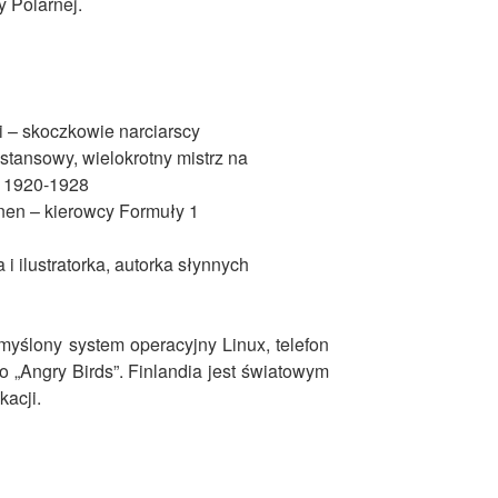
y Polarnej.
 – skoczkowie narciarscy
tansowy, wielokrotny mistrz na
h 1920-1928
nen – kierowcy Formuły 1
i ilustratorka, autorka słynnych
myślony system operacyjny Linux, telefon
 „Angry Birds”. Finlandia jest światowym
kacji.