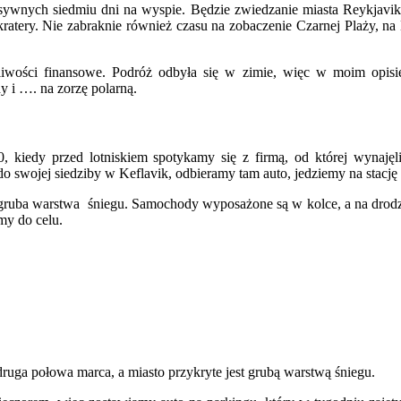
nsywnych siedmiu dni na wyspie. Będzie zwiedzanie miasta Reykjavik
a kratery. Nie zabraknie również czasu na zobaczenie Czarnej Plaży,
liwości finansowe. Podróż odbyła się w zimie, więc w moim opisi
 i …. na zorzę polarną.
, kiedy przed lotniskiem spotykamy się z firmą, od której wynajęli
 swojej siedziby w Keflavik, odbieramy tam auto, jedziemy na stacj
lega gruba warstwa śniegu. Samochody wyposażone są w kolce, a na dro
my do celu.
ruga połowa marca, a miasto przykryte jest grubą warstwą śniegu.