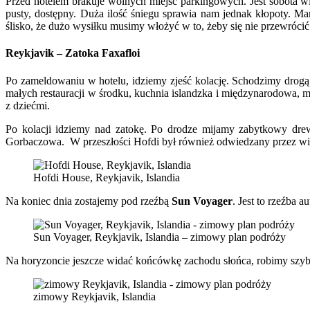
Przed hotelem brakuje wolnych miejsc parkingowych. Jest sobota wi
pusty, dostępny. Duża ilość śniegu sprawia nam jednak kłopoty. 
ślisko, że dużo wysiłku musimy włożyć w to, żeby się nie przewrócić
Reykjavik – Zatoka Faxafloi
Po zameldowaniu w hotelu, idziemy zjeść kolację. Schodzimy drogą w
małych restauracji w środku, kuchnia islandzka i międzynarodowa, 
z dziećmi.
Po kolacji idziemy nad zatokę. Po drodze mijamy zabytkowy dre
Gorbaczowa. W przeszłości Hofdi był również odwiedzany przez wiel
Hofdi House, Reykjavik, Islandia
Na koniec dnia zostajemy pod rzeźbą
Sun Voyager
. Jest to rzeźba
Sun Voyager, Reykjavik, Islandia – zimowy plan podróży
Na horyzoncie jeszcze widać końcówkę zachodu słońca, robimy szybk
zimowy Reykjavik, Islandia