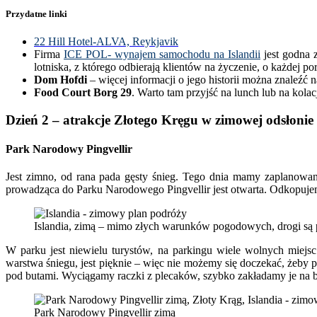
Przydatne linki
22 Hill Hotel-ALVA, Reykjavik
Firma
ICE POL- wynajem samochodu na Islandii
jest godna z
lotniska, z którego odbierają klientów na życzenie, o każdej p
Dom Hofdi
– więcej informacji o jego historii można znaleźć n
Food Court Borg 29
. Warto tam przyjść na lunch lub na kol
Dzień 2 – atrakcje Złotego Kręgu w zimowej odsłonie
Park Narodowy Pingvellir
Jest zimno, od rana pada gęsty śnieg. Tego dnia mamy zaplanowan
prowadząca do Parku Narodowego Pingvellir jest otwarta. Odkopuj
Islandia, zimą – mimo złych warunków pogodowych, drogi są 
W parku jest niewielu turystów, na parkingu wiele wolnych miejs
warstwa śniegu, jest pięknie – więc nie możemy się doczekać, żeby p
pod butami. Wyciągamy raczki z plecaków, szybko zakładamy je na b
Park Narodowy Pingvellir zimą