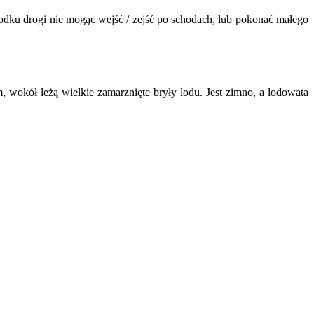
środku drogi nie mogąc wejść / zejść po schodach, lub pokonać małego
, wokół leżą wielkie zamarznięte bryły lodu. Jest zimno, a lodowata