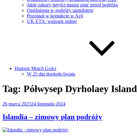
Jakie zakazy turyści muszą znać przed podróżą
Opóźnienia w podróży samolotem
Pozostań w kontakcie w Azji
UK ETA: wniosek online
Historie Moich Gości
W 25 dni dookoła świata
Tag:
Półwysep Dyrholaey Island
Opublikowane
26 marca 2023
24 listopada 2024
w
Islandia – zimowy plan podróży