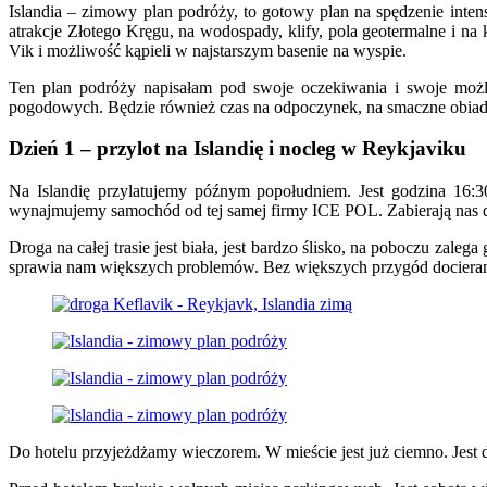
Islandia – zimowy plan podróży, to gotowy plan na spędzenie inte
atrakcje Złotego Kręgu, na wodospady, klify, pola geotermalne i n
Vik i możliwość kąpieli w najstarszym basenie na wyspie.
Ten plan podróży napisałam pod swoje oczekiwania i swoje moż
pogodowych. Będzie również czas na odpoczynek, na smaczne obiady
Dzień 1 – przylot na Islandię i nocleg w Reykjaviku
Na Islandię przylatujemy późnym popołudniem. Jest godzina 16:30
wynajmujemy samochód od tej samej firmy ICE POL. Zabierają nas do
Droga na całej trasie jest biała, jest bardzo ślisko, na poboczu za
sprawia nam większych problemów. Bez większych przygód dociera
Do hotelu przyjeżdżamy wieczorem. W mieście jest już ciemno. Jest d