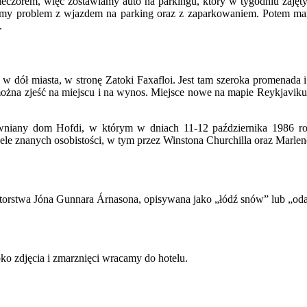
eczorem, więc zostawiamy auto na parkingu, który w tygodniu zajęty 
Mamy problem z wjazdem na parking oraz z zaparkowaniem. Potem mam
.
 dół miasta, w stronę Zatoki Faxafloi. Jest tam szeroka promenada i
można zjeść na miejscu i na wynos. Miejsce nowe na mapie Reykjavik
wniany dom Hofdi, w którym w dniach 11-12 października 1986 ro
e znanych osobistości, w tym przez Winstona Churchilla oraz Marlenę
 autorstwa Jóna Gunnara Árnasona, opisywana jako „łódź snów” lub „od
o zdjęcia i zmarznięci wracamy do hotelu.