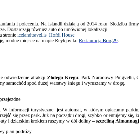
aufania i polecenia. Na Islandii działają od 2014 roku. Siedziba firm
orze. Dostarczają również auto do umówionej lokalizacji.
a stronie
icelandtravel.is_Hofdi House
ację, modne miejsce na mapie Reykjaviku
Restauracja Borg29
.
e odwiedzenie atrakcji
Złotego Kręgu
: Park Narodowy Pingvellir,
emy samochód spod dużej warstwy śniegu i wyruszamy w drogę.
przejezdne
c. W informacji turystycznej jest automat, w którym opłacamy parki
rzejść się przez park. Już na początku drogi, szybko orientujemy się
uty i dziarskim krokiem ruszymy w dół doliny –
szczeliną
Almannagj