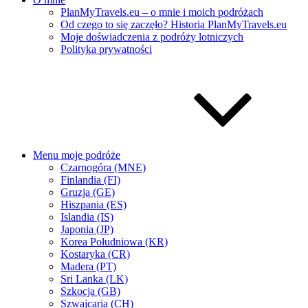
PlanMyTravels.eu – o mnie i moich podróżach
Od czego to się zaczęło? Historia PlanMyTravels.eu
Moje doświadczenia z podróży lotniczych
Polityka prywatności
Menu moje podróże
Czarnogóra (MNE)
Finlandia (FI)
Gruzja (GE)
Hiszpania (ES)
Islandia (IS)
Japonia (JP)
Korea Południowa (KR)
Kostaryka (CR)
Madera (PT)
Sri Lanka (LK)
Szkocja (GB)
Szwajcaria (CH)