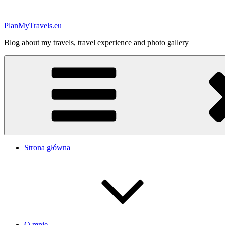
Przejdź
do
PlanMyTravels.eu
treści
Blog about my travels, travel experience and photo gallery
Strona główna
O mnie