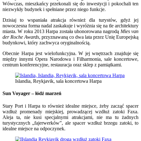
Wówczas, mieszkańcy przekonali się do inwestycji i pokochali ten
niezwykły budynek i spełniane przez niego funkcje.
Dzisiaj to wspaniała atrakcja również dla turystów, gdyż jej
nowoczesna forma nadal zaskakuje i wyróżnia się na tle architektury
miasta. W roku 2013 Harpa została uhonorowana nagrodą
Mies van
der Roche Awards
, przyznawaną co dwa lata przez Unię Europejską
budynkowi, który zachwyca oryginalnością.
Obecnie Harpa jest wielofunkcyjna. W jej wnętrzach znajduje się
między innymi Opera Narodowa i Filharmonia, sale koncertowe,
centrum konferencyjne, restauracja oraz sklep z pamiątkami.
Islandia, Reykjavik, sala koncertowa Harpa
Sun Voyager – łódź marzeń
Stary Port i Harpa to również idealne miejsce, żeby zacząć spacer
wzdłuż promenady miejskiej, prowadzącej wzdłuż zatoki Faxa.
Aleja ta, nie kusi specjalnymi atrakcjami, nie ma tu żadnych
turystycznych „fajerwerków”, ale spacer wzdłuż brzegu zatoki, to
idealne miejsce na odpoczynek.