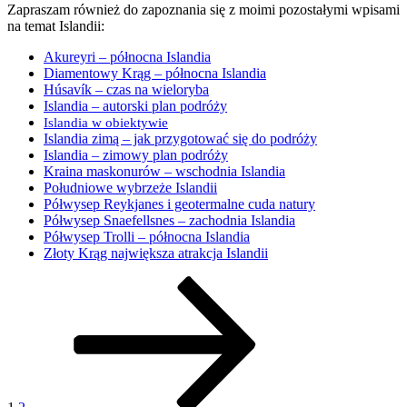
Zapraszam również do zapoznania się z moimi pozostałymi wpisami
na temat Islandii:
Akureyri – północna Islandia
Diamentowy Krąg – północna Islandia
Húsavík – czas na wieloryba
Islandia – autorski plan podróży
Islandia w obiektywie
Islandia zimą – jak przygotować się do podróży
Islandia – zimowy plan podróży
Kraina maskonurów – wschodnia Islandia
Południowe wybrzeże Islandii
Półwysep Reykjanes i geotermalne cuda natury
Półwysep Snaefellsnes – zachodnia Islandia
Półwysep Trolli – północna Islandia
Złoty Krąg największa atrakcja Islandii
Stronicowanie
Strona
Strona
Następna
strona
wpisów