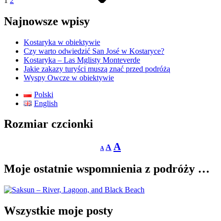
1
2
Najnowsze wpisy
Kostaryka w obiektywie
Czy warto odwiedzić San José w Kostaryce?
Kostaryka – Las Mglisty Monteverde
Jakie zakazy turyści muszą znać przed podróżą
Wyspy Owcze w obiektywie
Polski
English
Rozmiar czcionki
Decrease
Reset
Increase
A
A
A
font
font
size.
font
size.
Moje ostatnie wspomnienia z podróży …
size.
Wszystkie moje posty