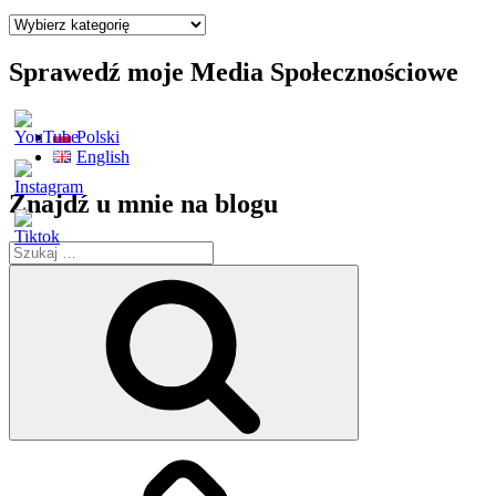
Wszystkie
moje
posty
Sprawedź moje Media Społecznościowe
Polski
English
Znajdź u mnie na blogu
Szukaj:
Szukaj
Strona
główna