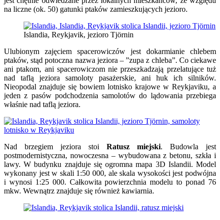
jest chętnie odwiedzane przez lokalnych mieszkańców, ze względu
na liczne (ok. 50) gatunki ptaków zamieszkujących jezioro.
Islandia, Reykjavik, jezioro Tjörnin
Ulubionym zajęciem spacerowiczów jest dokarmianie chlebem
ptaków, stąd potoczna nazwa jeziora – ”zupa z chleba”. Co ciekawe
ani ptakom, ani spacerowiczom nie przeszkadzają przelatujące tuż
nad taflą jeziora samoloty pasażerskie, ani huk ich silników.
Nieopodal znajduje się bowiem lotnisko krajowe w Reykjaviku, a
jeden z pasów podchodzenia samolotów do lądowania przebiega
właśnie nad taflą jeziora.
Nad brzegiem jeziora stoi
Ratusz miejski
. Budowla jest
postmodernistyczna, nowoczesna – wybudowana z betonu, szkła i
lawy. W budynku znajduje się ogromna mapa 3D Islandii. Model
wykonany jest w skali 1:50 000, ale skala wysokości jest podwójna
i wynosi 1:25 000. Całkowita powierzchnia modelu to ponad 76
mkw. Wewnątrz znajduje się również kawiarnia.