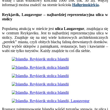
windę i taras widokowy kościoła 1000 ISK (ok. 30 zł). Więcej
informacji można znaleźć na stornie kościoła
Hallgrímskirkja
.
Reykjavik, Laugavegur – najbardziej reprezentacyjna ulica w
stolicy
Popularną atrakcją w mieście jest
ulica Laugavegur
, znajdująca się
w centrum Reykjaviku. Jest to najbardziej reprezentacyjna ulica w
stolicy. Znajduje się na niej wiele kolorowych architektonicznych
„perełek” miasta, czyli obitych blachą falistą drewnianych domków.
Duży wybór sklepów z pamiątkami, restauracje, bary i kawiarnie –
wabi nie tylko turystów. Każdy znajdzie tu coś dla siebie.
Rosnące zainteresowanie Islandią wśród turystów sprawia, że ulica i