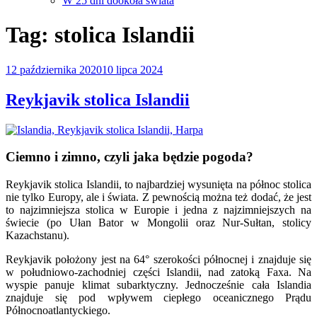
W 25 dni dookoła świata
Tag:
stolica Islandii
Opublikowane
12 października 2020
10 lipca 2024
w
Reykjavik stolica Islandii
Ciemno i zimno, czyli jaka będzie pogoda?
Reykjavik stolica Islandii, to najbardziej wysunięta na północ stolica
nie tylko Europy, ale i świata. Z pewnością można też dodać, że jest
to najzimniejsza stolica w Europie i jedna z najzimniejszych na
świecie (po Ułan Bator w Mongolii oraz Nur-Sułtan, stolicy
Kazachstanu).
Reykjavik położony jest na 64° szerokości północnej i znajduje się
w południowo-zachodniej części Islandii, nad zatoką Faxa. Na
wyspie panuje klimat subarktyczny. Jednocześnie cała Islandia
znajduje się pod wpływem ciepłego oceanicznego Prądu
Północnoatlantyckiego.