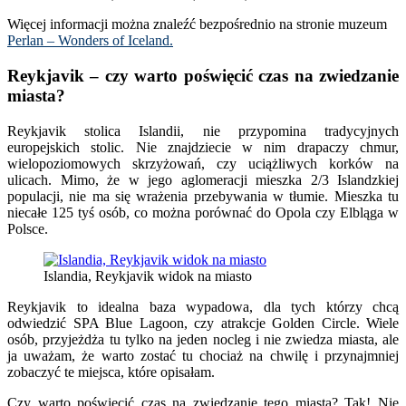
Więcej informacji można znaleźć bezpośrednio na stronie muzeum
Perlan – Wonders of Iceland.
Reykjavik – czy warto poświęcić czas na zwiedzanie
miasta?
Reykjavik stolica Islandii, nie przypomina tradycyjnych
europejskich stolic. Nie znajdziecie w nim drapaczy chmur,
wielopoziomowych skrzyżowań, czy uciążliwych korków na
ulicach. Mimo, że w jego aglomeracji mieszka 2/3 Islandzkiej
populacji, nie ma się wrażenia przebywania w tłumie. Mieszka tu
niecałe 125 tyś osób, co można porównać do Opola czy Elbląga w
Polsce.
Islandia, Reykjavik widok na miasto
Reykjavik to idealna baza wypadowa, dla tych którzy chcą
odwiedzić SPA Blue Lagoon, czy atrakcje Golden Circle. Wiele
osób, przyjeżdża tu tylko na jeden nocleg i nie zwiedza miasta, ale
ja uważam, że warto zostać tu chociaż na chwilę i przynajmniej
zobaczyć te miejsca, które opisałam.
Czy warto poświecić czas na zwiedzanie tego miasta? Tak! Nie