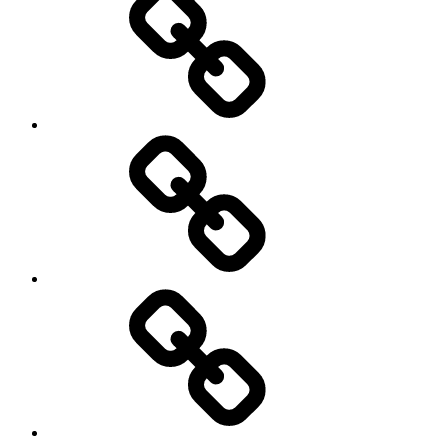
zdjęć
Niezbędnik
w
podróży
Historie
Moich
Gości