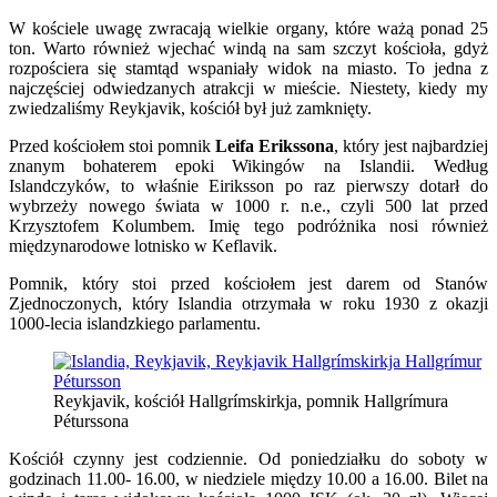
W kościele uwagę zwracają wielkie organy, które ważą ponad 25
ton. Warto również wjechać windą na sam szczyt kościoła, gdyż
rozpościera się stamtąd wspaniały widok na miasto. To jedna z
najczęściej odwiedzanych atrakcji w mieście. Niestety, kiedy my
zwiedzaliśmy Reykjavik, kościół był już zamknięty.
Przed kościołem stoi pomnik
Leifa Erikssona
, który jest najbardziej
znanym bohaterem epoki Wikingów na Islandii. Według
Islandczyków, to właśnie Eiriksson po raz pierwszy dotarł do
wybrzeży nowego świata w 1000 r. n.e., czyli 500 lat przed
Krzysztofem Kolumbem. Imię tego podróżnika nosi również
międzynarodowe lotnisko w Keflavik.
Pomnik, który stoi przed kościołem jest darem od Stanów
Zjednoczonych, który Islandia otrzymała w roku 1930 z okazji
1000-lecia islandzkiego parlamentu.
Reykjavik, kościół Hallgrímskirkja, pomnik Hallgrímura
Péturssona
Kościół czynny jest codziennie. Od poniedziałku do soboty w
godzinach 11.00- 16.00, w niedziele między 10.00 a 16.00. Bilet na