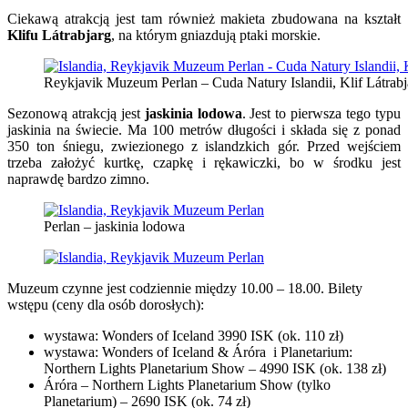
Ciekawą atrakcją jest tam również makieta zbudowana na kształt
Klifu Látrabjarg
, na którym gniazdują ptaki morskie.
Reykjavik Muzeum Perlan – Cuda Natury Islandii, Klif Látrabj
Sezonową atrakcją jest
jaskinia lodowa
. Jest to pierwsza tego typu
jaskinia na świecie. Ma 100 metrów długości i składa się z ponad
350 ton śniegu, zwiezionego z islandzkich gór. Przed wejściem
trzeba założyć kurtkę, czapkę i rękawiczki, bo w środku jest
naprawdę bardzo zimno.
Perlan – jaskinia lodowa
Muzeum czynne jest codziennie między 10.00 – 18.00. Bilety
wstępu (ceny dla osób dorosłych):
wystawa: Wonders of Iceland 3990 ISK (ok. 110 zł)
wystawa: Wonders of Iceland & Áróra i Planetarium:
Northern Lights Planetarium Show – 4990 ISK (ok. 138 zł)
Áróra – Northern Lights Planetarium Show (tylko
Planetarium) – 2690 ISK (ok. 74 zł)