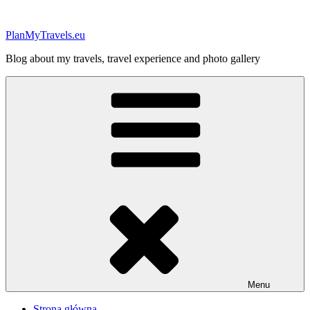
Przejdź
do
PlanMyTravels.eu
treści
Blog about my travels, travel experience and photo gallery
Menu
Strona główna