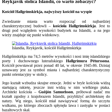
Reykjavik stolica Islandii, co warto zobaczyć?
Kościół Hallgrímskirkja, najwyższy kościół na wyspie
Zwiedzanie miasta warto rozpocząć od najbardziej
charakterystycznej budowli –
kościoła Hallgrímskirkja
. Jest to
drugi pod względem wysokości budynek na Islandii, a na jego
wieży znajduje się punkt widokowy.
Islandia, Reykjavik, kościół Hallgrimskirkja
Hallgrímskirkja ma 74,5 metrów wysokości i nosi imię islandzkiego
poety i duchownego luterańskiego
Hallgrímura Péturssona
.
Kościół powstawał przez ponad 40 lat, w okresie 1945-86. Dzisiaj
uznawany jest za symbol miasta i najbardziej charakterystyczny
punkt orientacyjny w stolicy.
Jego kształt wzbudza skrajne emocje. Jedni w bryle kościoła widzą
startującą rakietę, jeszcze inni widzą w nim wielkiego ptaka.
Architekt kościoła –
Guðjón Samuelsson
, próbował nadać mu
kształt zgodny z krajobrazem Islandii, przybliżyć architekturę do
natury. Wg niego, kościół miał nawiązywać formą do szczytu
wulkanu, po którego zboczach spłynęła lawa i zastygła w postaci
bazaltowych skał.