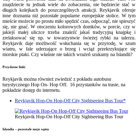
znajdziecie tu jednak wiele do zobaczenia, nie będziecie stać w
długich kolejkach do poszczególnych atrakcji. Reykjavik oferuje
inne doznania niż pozostałe popularne europejskie stolice. W tym
mieście możecie po prostu miło spędzić czas, odpocząć, nie spieszyć
się, nie gnać. W otoczeniu kolorowych domków, w porcie, czy w
jakiejś małej uliczce trzeba znaleźć jakaś tradycyjną knajpkę i
zrelaksować się np. w towarzystwie świeżej rybki na talerzu.
Reykjavik daje możliwość wsłuchania się w przyrodę, w szum
wiatru, w fale uderzające o brzeg i wciąż przekrzykujące się
morskie ptaki. Czy właśnie nie takich wrażeń szukamy na Islandii?
Przydatne linki
Reykjavik można również zwiedzić z pokładu autobusu
turystycznego Hop On- Hop Off. 16 przystanków na trasie, na
pokładzie dostęp do internetu.
Reykjavik Hop-On Hop-Off City Sightseeing Bus Tour
*
Reykjavik Hop-On Hop-Off City Sightseeing Bus Tour
Islandia – pozostałe moje wpisy