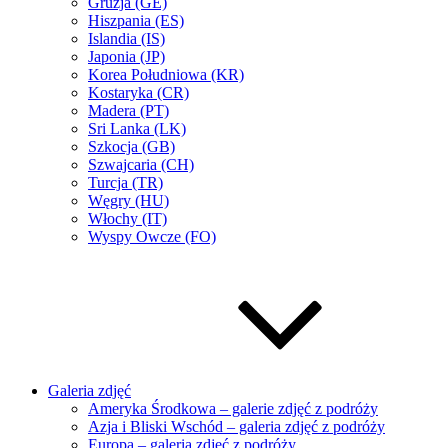
Gruzja (GE)
Hiszpania (ES)
Islandia (IS)
Japonia (JP)
Korea Południowa (KR)
Kostaryka (CR)
Madera (PT)
Sri Lanka (LK)
Szkocja (GB)
Szwajcaria (CH)
Turcja (TR)
Węgry (HU)
Włochy (IT)
Wyspy Owcze (FO)
Galeria zdjęć
Ameryka Środkowa – galerie zdjęć z podróży
Azja i Bliski Wschód – galeria zdjęć z podróży
Europa – galeria zdjęć z podróży