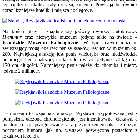
jej najbliższa okolica cały czas się zmienia. Powstają tu również
coraz liczniejsze hoteliki i miejsca noclegowe.
Na końcu ulicy – znajduje się główny dworzec autobusowy
Hlemmur
oraz niezwykłe muzeum, jedyne takie na świecie –
Islandzkie Muzeum Fallologiczne
. W tym małym muzeum
zwiedzający mogą obejrzeć penisy ssaków, jest ich w muzeum ok.
280. Największą atrakcją jest penis wieloryba oraz niedźwiedzia
polarnego. Penis należący do kaszalota waży „jedynie” 70 kg i ma
170 cm długości. Najmniejszy penis należy do chomika i mierzy
jedynie 2 milimetry.
To muzeum to wspaniała atrakcja. Wystawa przygotowana jest z
pomysłem, ułożona chronologicznie, jest interaktywna, ciekawa, a
niektóre sekcje przygotowane są z przymrużeniem oka i z dużym
poczuciem humoru (jak np. wystawa poświęcona postaciom z
lokalnych legend).