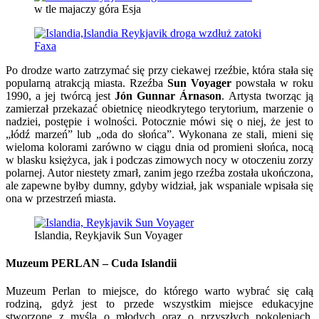
w tle majaczy góra Esja
Po drodze warto zatrzymać się przy ciekawej rzeźbie, która stała się
popularną atrakcją miasta. Rzeźba
Sun Voyager
powstała w roku
1990, a jej twórcą jest
Jón Gunnar Árnason
. Artysta tworząc ją
zamierzał przekazać obietnicę nieodkrytego terytorium, marzenie o
nadziei, postępie i wolności. Potocznie mówi się o niej, że jest to
„łódź marzeń” lub „oda do słońca”. Wykonana ze stali, mieni się
wieloma kolorami zarówno w ciągu dnia od promieni słońca, nocą
w blasku księżyca, jak i podczas zimowych nocy w otoczeniu zorzy
polarnej. Autor niestety zmarł, zanim jego rzeźba została ukończona,
ale zapewne byłby dumny, gdyby widział, jak wspaniale wpisała się
ona w przestrzeń miasta.
Islandia, Reykjavik Sun Voyager
Muzeum PERLAN – Cuda Islandii
Muzeum Perlan to miejsce, do którego warto wybrać się całą
rodziną, gdyż jest to przede wszystkim miejsce edukacyjne
stworzone z myślą o młodych oraz o przyszłych pokoleniach.