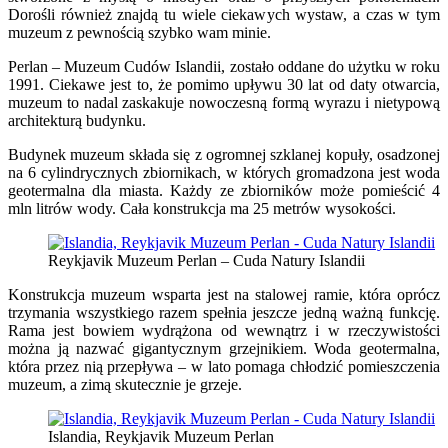
Dorośli również znajdą tu wiele ciekawych wystaw, a czas w tym
muzeum z pewnością szybko wam minie.
Perlan – Muzeum Cudów Islandii,
zostało oddane do użytku w roku
1991. Ciekawe jest to, że pomimo upływu 30 lat od daty otwarcia,
muzeum to nadal zaskakuje nowoczesną formą wyrazu i nietypową
architekturą budynku.
Budynek muzeum składa się z ogromnej szklanej kopuły, osadzonej
na 6 cylindrycznych zbiornikach, w których gromadzona jest woda
geotermalna dla miasta. Każdy ze zbiorników może pomieścić 4
mln litrów wody. Cała konstrukcja ma 25 metrów wysokości.
Reykjavik Muzeum Perlan – Cuda Natury Islandii
Konstrukcja muzeum wsparta jest na stalowej ramie, która oprócz
trzymania wszystkiego razem spełnia jeszcze jedną ważną funkcję.
Rama jest bowiem wydrążona od wewnątrz i w rzeczywistości
można ją nazwać gigantycznym grzejnikiem. Woda geotermalna,
która przez nią przepływa – w lato pomaga chłodzić pomieszczenia
muzeum, a zimą skutecznie je grzeje.
Islandia, Reykjavik Muzeum Perlan