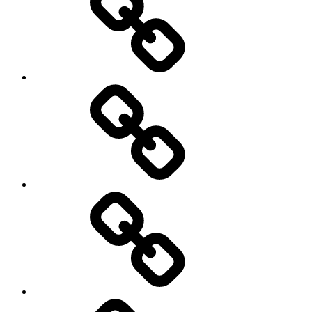
O
mnie
Menu
moje
podróże
Galeria