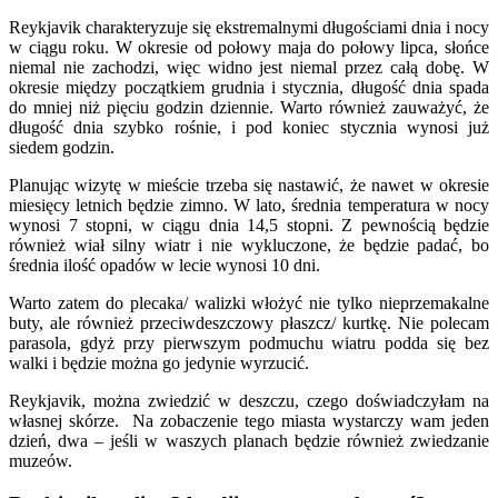
Reykjavik charakteryzuje się ekstremalnymi długościami dnia i nocy
w ciągu roku. W okresie od połowy maja do połowy lipca, słońce
niemal nie zachodzi, więc widno jest niemal przez całą dobę. W
okresie między początkiem grudnia i stycznia, długość dnia spada
do mniej niż pięciu godzin dziennie. Warto również zauważyć, że
długość dnia szybko rośnie, i pod koniec stycznia wynosi już
siedem godzin.
Planując wizytę w mieście trzeba się nastawić, że nawet w okresie
miesięcy letnich będzie zimno. W lato, średnia temperatura w nocy
wynosi 7 stopni, w ciągu dnia 14,5 stopni. Z pewnością będzie
również wiał silny wiatr i nie wykluczone, że będzie padać, bo
średnia ilość opadów w lecie wynosi 10 dni.
Warto zatem do plecaka/ walizki włożyć nie tylko nieprzemakalne
buty, ale również przeciwdeszczowy płaszcz/ kurtkę. Nie polecam
parasola, gdyż przy pierwszym podmuchu wiatru podda się bez
walki i będzie można go jedynie wyrzucić.
Reykjavik, można zwiedzić w deszczu, czego doświadczyłam na
własnej skórze. Na zobaczenie tego miasta wystarczy wam jeden
dzień, dwa – jeśli w waszych planach będzie również zwiedzanie
muzeów.