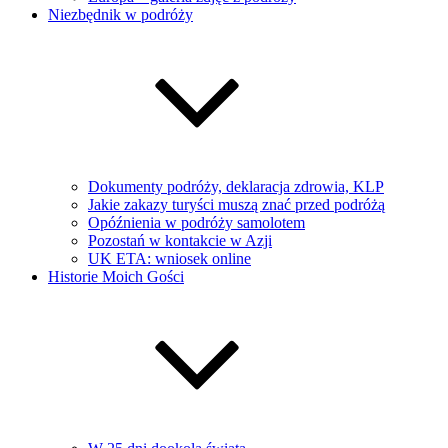
Niezbędnik w podróży
Dokumenty podróży, deklaracja zdrowia, KLP
Jakie zakazy turyści muszą znać przed podróżą
Opóźnienia w podróży samolotem
Pozostań w kontakcie w Azji
UK ETA: wniosek online
Historie Moich Gości