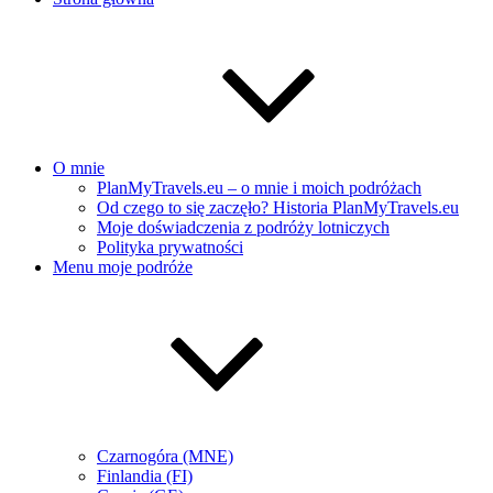
O mnie
PlanMyTravels.eu – o mnie i moich podróżach
Od czego to się zaczęło? Historia PlanMyTravels.eu
Moje doświadczenia z podróży lotniczych
Polityka prywatności
Menu moje podróże
Czarnogóra (MNE)
Finlandia (FI)