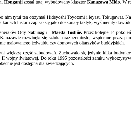
yni
Honganji
został tutaj wybudowany klasztor
Kanazawa Mido
. W r
(po nim tytuł ten otrzymał Hideyoshi Toyotomi i Ieyasu Tokugawa). N
kartach historii zapisał się jako doskonały taktyk, wyśmienity dowódc
 generałów Ody Nabunagii –
Maeda Toshiie.
Przez kolejne 14 pokoleń
 Kanazawie rozwinęła się sztuka oraz rzemiosło, wspierane przez pan
cznie malowanego jedwabiu czy domowych ołtarzyków buddyjskich.
rawił większą część zabudowań. Zachowało się jedynie kilka budyn
a II wojny światowej. Do roku 1995 pozostałości zamku wykorzysty
ecnie jest dostępna dla zwiedzających.