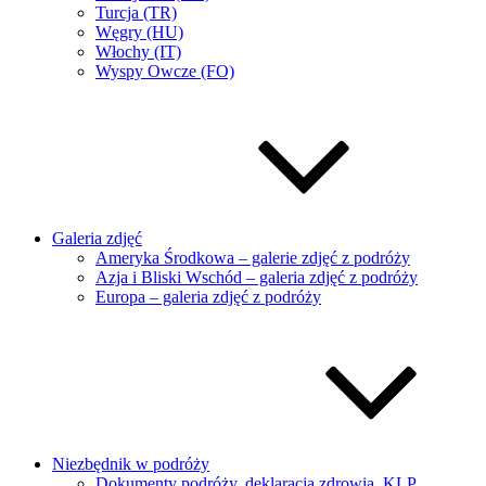
Turcja (TR)
Węgry (HU)
Włochy (IT)
Wyspy Owcze (FO)
Galeria zdjęć
Ameryka Środkowa – galerie zdjęć z podróży
Azja i Bliski Wschód – galeria zdjęć z podróży
Europa – galeria zdjęć z podróży
Niezbędnik w podróży
Dokumenty podróży, deklaracja zdrowia, KLP