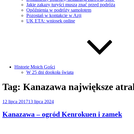
Jakie zakazy turyści muszą znać przed podróżą
Opóźnienia w podróży samolotem
Pozostań w kontakcie w Azji
UK ETA: wniosek online
Historie Moich Gości
W 25 dni dookoła świata
Tag:
Kanazawa największe atrak
Opublikowane
12 lipca 2017
13 lipca 2024
w
Kanazawa – ogród Kenrokuen i zamek