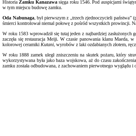
Historia
Zamku Kanazawa
sięga roku 1546. Pod auspicjami świąt
w tym miejscu budowę zamku.
Oda Nabunaga
, był pierwszym z „trzech zjednoczycieli państwa” 
śmierci kontrolował niemal połowę z pośród wszystkich prowincji. Na 
W roku 1583 wprowadził się tutaj jeden z najbardziej zasłużonych
zaczęła się restauracja Meiji. W czasie panowania klanu Maeda, w
kolorowej ceramiki
Kutani
, wyrobów z laki ozdabianych złotem, rę
W roku 1888 zamek uległ zniszczeniu na skutek pożaru, który st
wykorzystywana była jako baza wojskowa, aż do czasu zakończeni
zamku została odbudowana, z zachowaniem pierwotnego wyglądu i ob