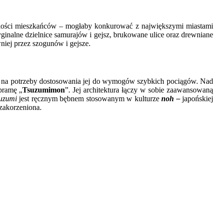
lości mieszkańców – mogłaby konkurować z największymi miastami
ginalne dzielnice samurajów i gejsz, brukowane ulice oraz drewniane
iej przez szogunów i gejsze.
 na potrzeby dostosowania jej do wymogów szybkich pociągów. Nad
 bramę „
Tsuzumimon
”. Jej architektura łączy w sobie zaawansowaną
uzumi
jest ręcznym bębnem stosowanym w kulturze
noh –
japońskiej
zakorzeniona.