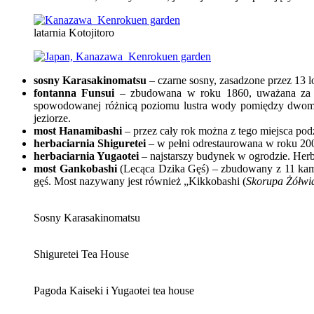
latarnia Kotojitoro
sosny Karasakinomatsu
– czarne sosny, zasadzone przez 13 l
fontanna
Funsui
– zbudowana w roku 1860, uważana za na
spowodowanej różnicą poziomu lustra wody pomiędzy dwoma 
jeziorze.
most Hanamibashi
– przez cały rok można z tego miejsca po
herbaciarnia Shiguretei
– w pełni odrestaurowana w roku 2000
herbaciarnia Yugaotei
– najstarszy budynek w ogrodzie. Her
most Gankobashi
(Lecąca Dzika Gęś) – zbudowany z 11 ka
gęś. Most nazywany jest również „Kikkobashi (
Skorupa Żółwi
Sosny Karasakinomatsu
Shiguretei Tea House
Pagoda Kaiseki i Yugaotei tea house