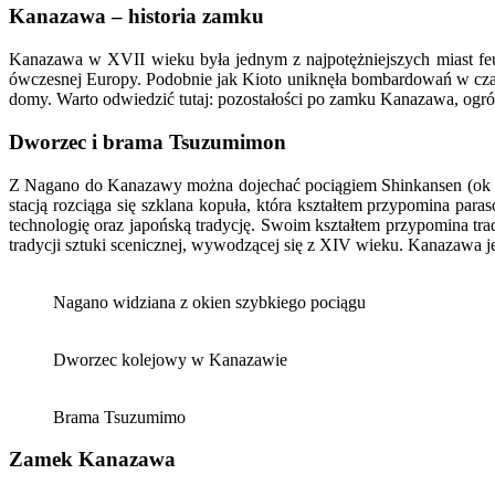
Kanazawa – historia zamku
Kanazawa w XVII wieku była jednym z najpotężniejszych miast f
ówczesnej Europy. Podobnie jak Kioto uniknęła bombardowań w czasie
domy. Warto odwiedzić tutaj: pozostałości po zamku Kanazawa, ogró
Dworzec i brama Tsuzumimon
Z Nagano do Kanazawy można dojechać pociągiem Shinkansen (ok 6
stacją rozciąga się szklana kopuła, która kształtem przypomina paras
technologię oraz japońską tradycję. Swoim kształtem przypomina tr
tradycji sztuki scenicznej, wywodzącej się z XIV wieku. Kanazawa je
Nagano widziana z okien szybkiego pociągu
Dworzec kolejowy w Kanazawie
Brama Tsuzumimo
Zamek Kanazawa