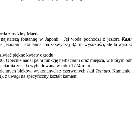
orda z rodziny Maeda.
jstarszą fontannę w Japonii. Jej woda pochodzi z jeziora
Kasu
jeziorami. Fontanna ma zazwyczaj 3,5 m wysokości, ale ta wysoko
dziwiać piękne kwiaty ogrodu.
. Obecnie nadal pełni funkcję herbaciarni oraz miejsca, w którym odb
baciarnia została wybudowana w roku 1774 roku.
miennych bloków, wykonanych z czerwonych skał
Tomuro
. Kamienie 
a
), z uwagi na specyficzny kształt kamieni.