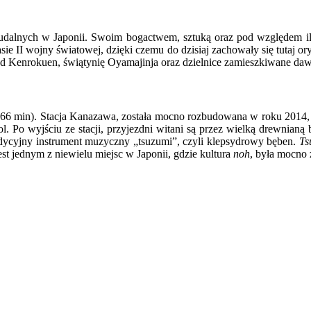
eudalnych w Japonii. Swoim bogactwem, sztuką oraz pod względem i
 II wojny światowej, dzięki czemu do dzisiaj zachowały się tutaj ory
d Kenrokuen, świątynię Oyamajinja oraz dzielnice zamieszkiwane dawn
6 min). Stacja Kanazawa, została mocno rozbudowana w roku 2014,
ol. Po wyjściu ze stacji, przyjezdni witani są przez wielką drewnianą
adycyjny instrument muzyczny „tsuzumi”, czyli klepsydrowy bęben.
Ts
st jednym z niewielu miejsc w Japonii, gdzie kultura
noh
, była mocno 