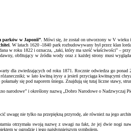
ch parków w Japonii”
. Mówi się, że został on utworzony w V wieku 
hitei
. W latach 1620 -1840 park rozbudowywany był przez klan lord
dana w roku 1822 i oznacza, „taki, który ma sześć właściwości” – prz
tarodawny, obfitujący w źródła wody oraz z każdej strony musi wyglą
twarty dla zwiedzających od roku 1871. Rocznie odwiedza go ponad 2
 i różaneczniki; w lato kwitną irysy a jesień przyciąga kwitnącymi 
e połamały się pod naporem śniegu. Znajdują się tutaj liczne stawy, stru
ękno narodowe” i określony nazwą „Dobro Narodowe o Nadzwyczaj Pi
ć uwagę nie tylko na przepiękną przyrodę, ale również na jego archit
latarnia otrzymała swoją nazwę z uwagi na fakt, że jej dwie nogi na
biektem w ogrodzie i jego najsłynniejszym symbolem.