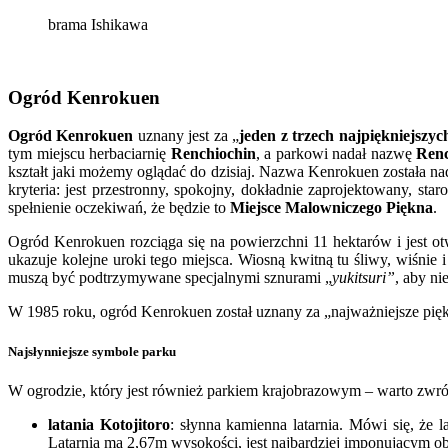
brama Ishikawa
Ogród Kenrokuen
Ogród Kenrokuen
uznany jest za „
jeden z trzech najpiękniejszy
tym miejscu herbaciarnię
Renchiochin
, a parkowi nadał nazwę
Renc
kształt jaki możemy oglądać do dzisiaj. Nazwa Kenrokuen została na
kryteria: jest przestronny, spokojny, dokładnie zaprojektowany, s
spełnienie oczekiwań, że będzie to
Miejsce Malowniczego Piękna
.
Ogród Kenrokuen rozciąga się na powierzchni 11 hektarów i jest o
ukazuje kolejne uroki tego miejsca. Wiosną kwitną tu śliwy, wiśnie
muszą być podtrzymywane specjalnymi sznurami „
yukitsuri”
, aby ni
W 1985 roku, ogród Kenrokuen został uznany za „najważniejsze pi
Najsłynniejsze symbole parku
W ogrodzie, który jest również parkiem krajobrazowym – warto zwróci
latania Kotojitoro
: słynna kamienna latarnia. Mówi się, że 
Latarnia ma 2,67m wysokości, jest najbardziej imponującym o