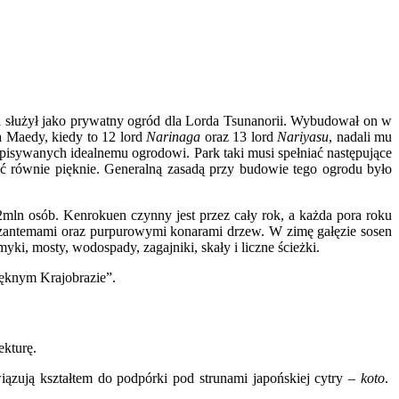
i służył jako prywatny ogród dla Lorda Tsunanorii. Wybudował on w
a Maedy, kiedy to 12 lord
Narinaga
oraz 13 lord
Nariyasu
, nadali mu
ypisywanych idealnemu ogrodowi. Park taki musi spełniać następujące
dać równie pięknie. Generalną zasadą przy budowie tego ogrodu było
mln osób. Kenrokuen czynny jest przez cały rok, a każda pora roku
chryzantemami oraz purpurowymi konarami drzew. W zimę gałęzie sosen
myki, mosty, wodospady, zagajniki, skały i liczne ścieżki.
ęknym Krajobrazie”.
ekturę.
wiązują kształtem do podpórki pod strunami japońskiej cytry –
koto
.