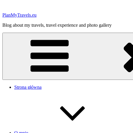
Przejdź
do
PlanMyTravels.eu
treści
Blog about my travels, travel experience and photo gallery
Strona główna
O mnie