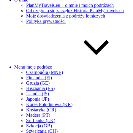
PlanMyTravels.eu – o mnie i moich podróżach
Od czego to się zaczęło? Historia PlanMyTravels.eu
Moje doświadczenia z podróży lotniczych
Polityka prywatności
Menu moje podróże
Czarnogóra (MNE)
Finlandia (FI)
Gruzja (GE)
Hiszpania (ES)
Islandia (IS)
Japonia (JP)
Korea Południowa (KR)
Kostaryka (CR)
Madera (PT)
Sri Lanka (LK)
Szkocja (GB)
Szwajcaria (CH)