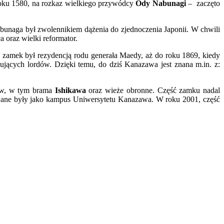
oku 1580, na rozkaz wielkiego przywódcy
Ody Nabunagi
– zaczęto
abunaga był zwolennikiem dążenia do zjednoczenia Japonii. W chwili
a oraz wielki reformator.
 zamek był rezydencją rodu generała Maedy, aż do roku 1869, kiedy
ujących lordów. Dzięki temu, do dziś Kanazawa jest znana m.in. z:
ków, w tym brama
Ishikawa
oraz wieże obronne. Część zamku nadal
wane były jako kampus Uniwersytetu Kanazawa. W roku 2001, część