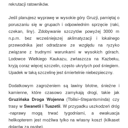
rekrutacji ratowników.
Jeśli planujesz wyprawę w wysokie góry Gruzji, pamiętaj o
poruszaniu się w grupach i odpowiednim sprzęcie (raki,
czekan, liny). Zdobywanie szczytów powyżej 3000 m
n.p.m. bez wcześniejszej aklimatyzacji i lokalnego
przewodnika jest odradzane ze względu na ryzyko
związane z trudnymi warunkami w wysokich górach.
Lodowce Wielkiego Kaukazu, zwłaszcza na Kazbeku,
kryją coraz więcej szczelin, często ukrytych pod śniegiem.
Upadek w taką szczelinę jest śmiertelnie niebezpieczny.
Dodatkowym zagrożeniem są lawiny błotne, śnieżne i
kamienne, które czasowo zamykają drogi, takie jak
Gruzińska Droga Wojenna
(Tbilisi–Stepantsminda) czy
trasy w
Swanetii i Tuszetii
. W przypadku uszkodzeń dróg
-naprawy mogą trwać tygodniami, a ewakuacja
helikopterem jest możliwa tylko na własny koszt (kilkaset
dolarów za osobę).