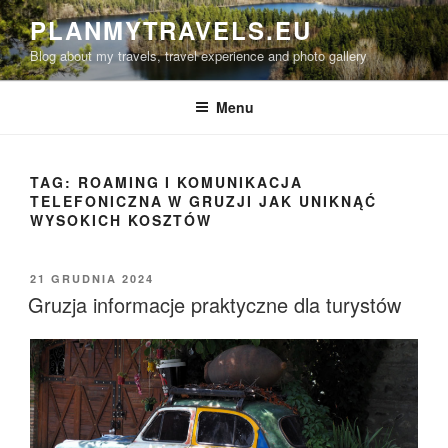
Przejdź
PLANMYTRAVELS.EU
do
Blog about my travels, travel experience and photo gallery
treści
Menu
TAG:
ROAMING I KOMUNIKACJA
TELEFONICZNA W GRUZJI JAK UNIKNĄĆ
WYSOKICH KOSZTÓW
OPUBLIKOWANE
21 GRUDNIA 2024
W
Gruzja informacje praktyczne dla turystów